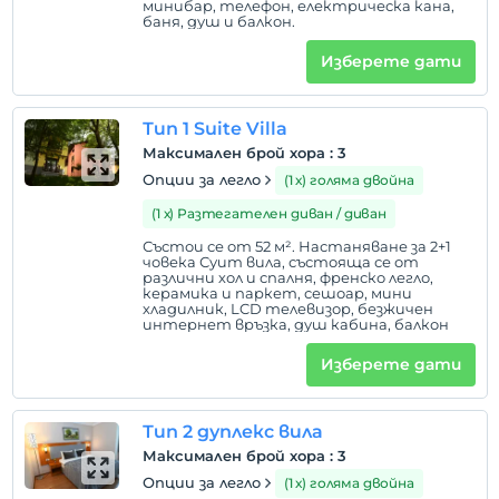
минибар, телефон, електрическа кана,
баня, душ и балкон.
Правила на хотела
Изберете дати
настаняване
След 14:00
Тип 1 Suite Villa
Разгледайте
Максимален брой хора
:
3
Преди 12:00
Опции за легло
(1 х) голяма двойна
домашен любимец
(1 х) Разтегателен диван / диван
Допускат се домашни любимци
Състои се от 52 м². Настаняване за 2+1
човека Суит вила, състояща се от
пушене
различни хол и спалня, френско легло,
стаи за непушачи
керамика и паркет, сешоар, мини
хладилник, LCD телевизор, безжичен
интернет връзка, душ кабина, балкон
деца
Бебета под 2 не се таксуват
Изберете дати
1 дете(деца) до 6-годишна възраст на стая не се
таксуват
Тип 2 дуплекс вила
Максимален брой хора
:
3
Опции за легло
(1 х) голяма двойна