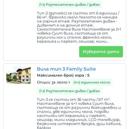
(1 х) Разтегателен диван / диван
Тип-2 (дуплекс) се състои от 6 единици /
66 м². Френско легло Леглото се намира
на горния етаж. Разтегателен диван -
Диванът е на долния етаж.
Самостоятелна вила Настаняване за 2+1
човека Суит вила, състояща се от
различни хол и спалня, френско легло,
керамика и паркет, сешоар, мини
хладилник, LCD телевизор, безжична
интернет връзка, душ кабина, балкон
Изберете дати
Вила тип 3 Family Suite
Максимален брой хора
:
5
Опции за легло
(4 х) единично легло
(1 х) Разтегателен диван / диван
Тип-3 се състои от 36 части / 67 m².
Настаняване за 4+1 човека Суит вила,
състояща се от различни всекидневни и
спални, две единични легла, подови
настилки от керамика и паркет,
сешоар, мини хладилник, LCD телевизор,
безжична интернет връзка, душ кабина,
балкон