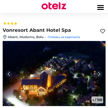
Vonresort Abant Hotel Spa
Abant, Mudurnu, Bolu
-
Покажи на картата
1
/
158