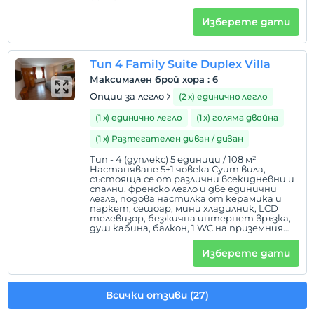
Изберете дати
Тип 4 Family Suite Duplex Villa
Максимален брой хора
:
6
Опции за легло
(2 х) единично легло
(1 х) единично легло
(1 х) голяма двойна
(1 х) Разтегателен диван / диван
Тип - 4 (дуплекс) 5 единици / 108 м²
Настаняване 5+1 човека Суит вила,
състояща се от различни всекидневни и
спални, френско легло и две единични
легла, подова настилка от керамика и
паркет, сешоар, мини хладилник, LCD
телевизор, безжична интернет връзка,
душ кабина, балкон, 1 WC на приземния
етаж
Изберете дати
Всички отзиви (27)