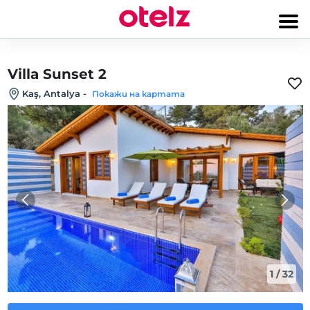
Villa Sunset 2
Kaş, Antalya
-
Покажи на картата
1
/
32