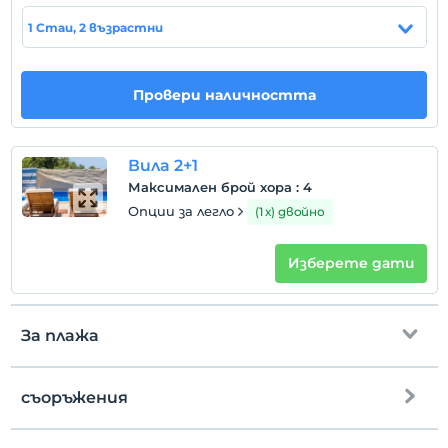
консервативна концепция със своята защитена
структура.
1 Стаи, 2 възрастни
местоположение
Провери наличността
Съоръжението се намира в село Калкан Исламлар.
Плажът
Вила 2+1
9 км до плажа. далеч
Максимален брой хора
:
4
Опции за легло
(1 х) двойно
Покажи на
картата
Изберете дати
Правила на хотела
За плажа
настаняване
След 16:00
съоръжения
Разгледайте
до плажа
9 km away
Преди 10:00