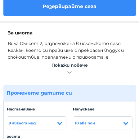
Резервирайте сега
За имота
Вила Сънсет 2, разположена в ислямското село
Калкан, което си прави име с прекрасен въздух и
спокойствие, преплетени с природата, е
проектирана да ви предложи незабравимо
Покажи повече
ваканционно изживяване.
В нашата вила, която ще бъде вашият скрит рай
с великолепната си гледка сред тучните
Променете датите си
дървета, всички тези нужди на гостите, които
бягат от шума на града, които не могат да се
отпуснат в скътаните сгради и които искат да
Hастаняване
Hапускане
се забавляват до басейна, както желаят, ще
бъдат посрещнати.
9 август нед
10 авг пон
Villa Sunset също има меден месец и
гости