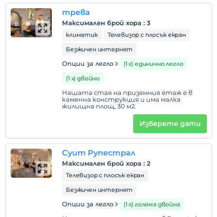
трева
Максимален брой хора
:
3
климатик
Телевизор с плосък екран
Безжичен интернет
Опции за легло
(1 х) единично легло
(1 х) двойно
Нашата стая на приземния етаж е в
каменна конструкция и има малка
жилищна площ, 30 м2.
Изберете дати
Суит Рупестрал
Максимален брой хора
:
2
Телевизор с плосък екран
Безжичен интернет
Опции за легло
(1 х) голяма двойна