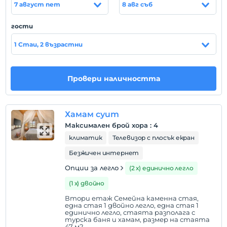
В стаите му; Налични са безплатен Wi-Fi,
7 август пет
8 авг съб
безплатни тоалетни принадлежности,
телевизор, комплект за чай и кафе, чайник, сешоар.
гости
местоположение
1 Стаи, 2 възрастни
Съоръжението се намира в Учисар, Кападокия. 36
минути до летище Невшехир. е на разстояние с
Провери наличността
кола.
Хамам суит
Покажи на
Максимален брой хора
:
4
картата
климатик
Телевизор с плосък екран
Безжичен интернет
Правила на хотела
Опции за легло
(2 х) единично легло
настаняване
След 14:00
(1 х) двойно
Втори етаж Семейна каменна стая,
Разгледайте
една стая 1 двойно легло, една стая 1
Преди 12:00
единично легло, стаята разполага с
турска баня и хамам, размер на стаята
47 м2