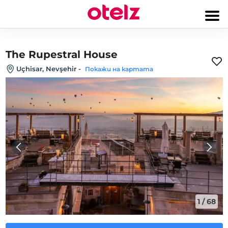
The Rupestral House
Uçhisar, Nevşehir
-
Покажи на картата
1
/
68