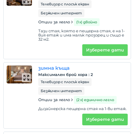
Телевизор с плосък екран
Безжичен интернет
Опции за легло
(1 х) двойно
Тази стая, която е пещерна стая, е на 1-
вия етаж и има малък прозорец и също е
32 м2.
Изберете дати
зимна къща
Максимален брой хора
:
2
Телевизор с плосък екран
Безжичен интернет
Опции за легло
(2 х) единично легло
Дизайнерска пещерна стая на 1-ви етаж.
Изберете дати