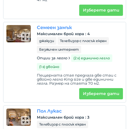
домашен любимец
Забранено за домашни любимци
Изберете дати
пушене
стаи за непушачи
Семеен замък
Часове за настаняване
Максимален брой хора
:
4
деца
джакузи
Телевизор с плосък екран
Бебета под 2 не се таксуват
Безжичен интернет
1 дете(деца) до 5-годишна възраст на стая не се
Опции за легло
(2 х) единично легло
таксуват
(1 х) двойно
Пещерната стая предлага две стаи с
двойно легло King size и две единични
легла. Размер на стаята 70 м2.
Изберете дати
Пол Лукас
Максимален брой хора
:
3
Телевизор с плосък екран