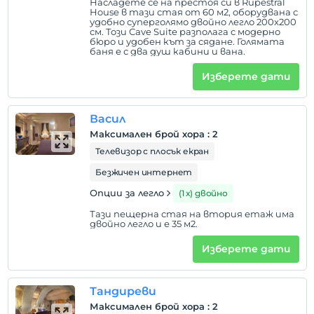
Насладете се на престоя си в Rupestral
House в тази стая от 60 м2, оборудвана с
удобно суперголямо двойно легло 200x200
см. Този Cave Suite разполага с модерно
бюро и удобен кът за сядане. Голямата
баня е с два душ кабини и вана.
Изберете дати
Васил
Максимален брой хора
:
2
Телевизор с плосък екран
Безжичен интернет
Опции за легло
(1 х) двойно
Тази пещерна стая на втория етаж има
двойно легло и е 35 м2.
Изберете дати
Тандиреви
Максимален брой хора
:
2