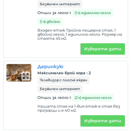
Безжичен интернет
Опции за легло
(1 х) единично легло
(1 х) двойно
Входен етаж Тройна пещерна стая, 1
двойно легло, 1 единично легло. Размер на
стаята 45 м2.
Изберете дати
Деринкую
Максимален брой хора
:
2
Телевизор с плосък екран
Безжичен интернет
Опции за легло
(2 х) единично легло
Нашата стая на 1-вия етаж е стая без
прозорци и е 40 м2.
Изберете дати