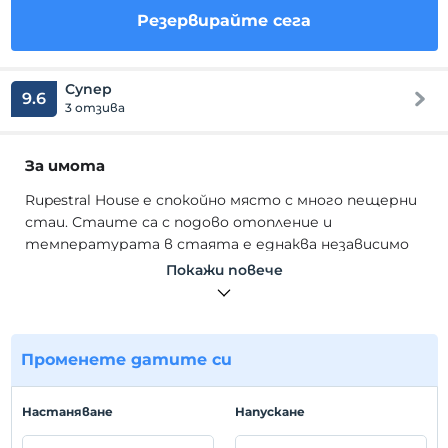
Резервирайте сега
Супер
9.6
3 отзива
За имота
Rupestral House е спокойно място с много пещерни
стаи. Стаите са с подово отопление и
температурата в стаята е еднаква независимо
от лятото и зимата. Всички наши стаи имат
Покажи повече
специални имена и значения.
Къщата Рупестрал, разположена в подножието на
замъка Кападокия Учисар, се състои от каменни и
Променете датите си
пещерни стаи. Можете да наблюдавате
великолепната гледка към Кападокия от
терасата на хотела.
Hастаняване
Hапускане