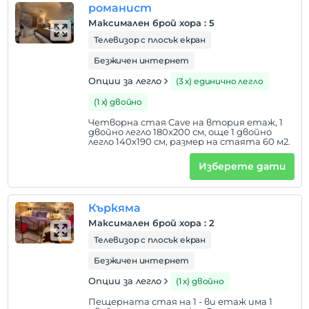
романист
Максимален брой хора
:
5
Телевизор с плосък екран
Безжичен интернет
Опции за легло
(3 х) единично легло
(1 х) двойно
Четворна стая Cave на втория етаж, 1
двойно легло 180x200 см, още 1 двойно
легло 140x190 см, размер на стаята 60 м2.
Изберете дати
Къркяма
Максимален брой хора
:
2
Телевизор с плосък екран
Безжичен интернет
Опции за легло
(1 х) двойно
Пещерната стая на 1 - ви етаж има 1