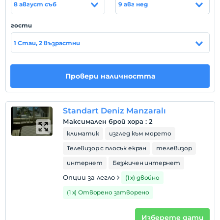
yemekleri bulabilirsiniz. Ürünleri kendi çiftliğimizdeki
8 август съб
9 авг нед
hayvanlardan ve seramızdan hazırlıyoruz. Konaklama
veya gezi amacıyla gelen tüm misafirlerimize ayrım
гости
gözetmeksizin profesyonel bir hizmet sunuyoruz.
1 Стаи, 2 възрастни
местоположение
Dalyan Çeşme'de konumlanmaktadır.
Провери наличността
Плажът
Plaja 100 m mesafededir.
Standart Deniz Manzaralı
Максимален брой хора
:
2
климатик
изглед към морето
Покажи на
картата
Телевизор с плосък екран
телевизор
интернет
Безжичен интернет
Правила на хотела
Опции за легло
(1 х) двойно
настаняване
(1 х) Отворено затворено
След 14:00
Разгледайте
Изберете дати