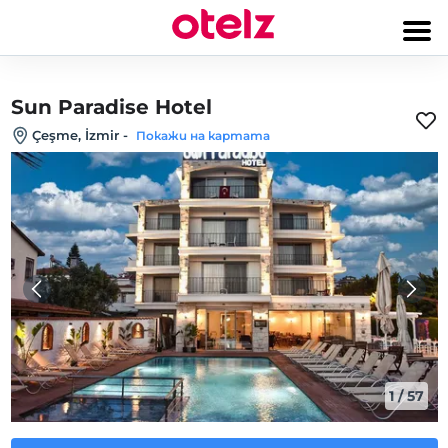
Sun Paradise Hotel
Çeşme, İzmir
-
Покажи на картата
1
/
57