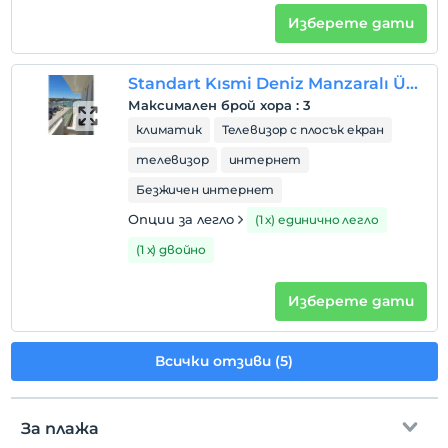
Изберете дати
Standart Kısmi Deniz Manzaralı Üç Kişilik Oda
Максимален брой хора
:
3
климатик
Телевизор с плосък екран
телевизор
интернет
Безжичен интернет
Опции за легло
(1 х) единично легло
(1 х) двойно
Изберете дати
Всички отзиви (5)
За плажа