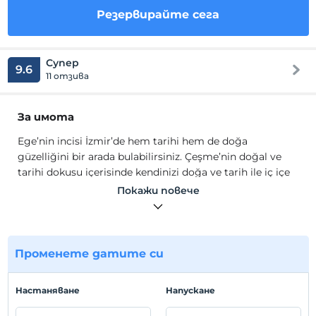
Резервирайте сега
Супер
9.6
11 отзива
За имота
Ege’nin incisi İzmir’de hem tarihi hem de doğa
güzelliğini bir arada bulabilirsiniz. Çeşme’nin doğal ve
tarihi dokusu içerisinde kendinizi doğa ve tarih ile iç içe
hissedeceksiniz.
Покажи повече
Tesisimizin oda ve yatak üniteleri her türlü beklentiye
uygundur. Tüm beklentileri karşılayacak şekilde tanzim
edilen odaların Rahatlığı ve konforu unutulmaz bir tatil
Променете датите си
keyfi sunuyor. Misafirlerimize doğal ve organik ürünlerle
hizmet veriyoruz.
Hастаняване
Hапускане
Restoran bölümünde yöresel lezzetleri ve aradığınız tüm