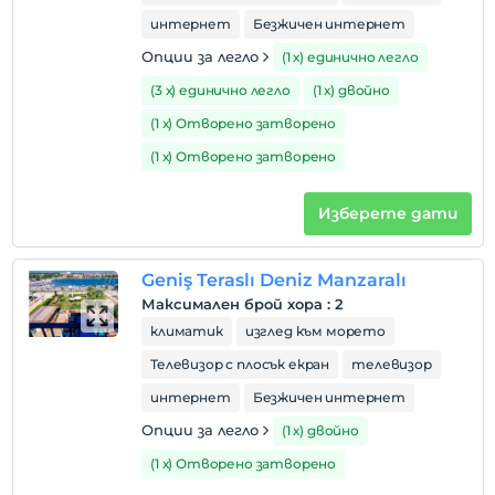
интернет
Безжичен интернет
Опции за легло
(1 х) единично легло
(3 х) единично легло
(1 х) двойно
(1 х) Отворено затворено
(1 х) Отворено затворено
Изберете дати
Geniş Teraslı Deniz Manzaralı
Максимален брой хора
:
2
климатик
изглед към морето
Телевизор с плосък екран
телевизор
интернет
Безжичен интернет
Опции за легло
(1 х) двойно
(1 х) Отворено затворено