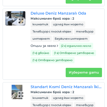
Преди 12:00
домашен любимец
Deluxe Deniz Manzaralı Oda
Не се допускат домашни любимци
Максимален брой хора
:
2
пушене
климатик
изглед към морето
стаи за непушачи
Телевизор с плосък екран
телевизор
деца
интернет
Безжичен интернет
Бебета под 2 не се таксуват
Опции за легло
(2 х) единично легло
1 дете(деца) до 6-годишна възраст на стая не се
таксуват
(1 х) двойно
(1 х) Отворено затворено
(1 х) Отворено затворено
Изберете дати
Standart Kısmi Deniz Manzaralı İki Kişilik Oda
Максимален брой хора
:
2
климатик
изглед към морето
Телевизор с плосък екран
телевизор