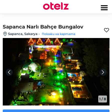
Sapanca Narlı Bahçe Bungalov
Sapanca, Sakarya
-
Покажи на картата
1
/
8