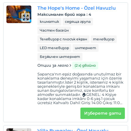
buzdolabı Mutfak gereçleri Kettle Çaycı 🛏
YATAK ODASI: 1 adet çift kişilik yatak
The Hope's Home - Özel Havuzlu
🏊🏻‍♂️EĞLENCE: Özel havuz ( Havuzunda
Isıtma Yoktur ) 🍀BAHÇE: Dağ manzarası
Максимален брой хора
:
4
Veranda- Avlu Barbekü imkanı
климатик
седяща група
Частен басейн
Телевизор с плосък екран
телевизор
LED телевизор
интернет
Безжичен интернет
Опции за легло
(2 х) двойно
Sapanca'nın eşsiz doğasında unutulmaz bir
konaklama deneyimi yaşamanız için özenle
tasarlanmıştır.İster 2 kişilik, isterseniz 4 kişilik
seçenekleriyle geniş bir konaklama imkanı
sunan bungalovlarımız, size konforlu bir
atmosfer sunmaktadır. 🏠GENEL: 4 Kişiye
kadar konaklama imkânı 0-6 yaş 1 çocuk
ücretsiz Kahvaltı Dahil Giriş: 14:00 Çıkış: 11:00
🏕YAŞAM ALANI: Oturma grubu Klima Smart
Tv Netflix 🍽MUTFAK: Kahvaltı Dahil Mutfak
Изберете дати
içerisinde mutfak araç ve gereçleri
mevcuttur. Mini Buzdolabı Elektrikli ocak 🛏
YATAK ODASI: Loft katta 1 adet çift kişilik
yatak Alt katta 1 adet çift kişilik yatak
Villa Bungalov - Özel Havuzlu