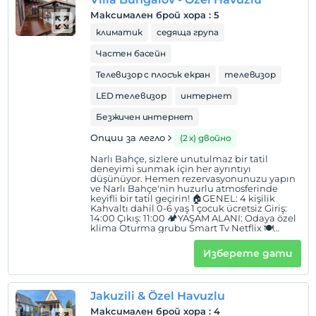
🏊🏻‍♂️EĞLENCE: Özel havuz 🍀BAHÇE: Barbekü
imkânı Oturma grubu ve ateş kazanı Özel
Максимален брой хора
:
5
otopark
климатик
седяща група
Частен басейн
Телевизор с плосък екран
телевизор
LED телевизор
интернет
Безжичен интернет
Опции за легло
(2 х) двойно
Narlı Bahçe, sizlere unutulmaz bir tatil
deneyimi sunmak için her ayrıntıyı
düşünüyor. Hemen rezervasyonunuzu yapın
ve Narlı Bahçe'nin huzurlu atmosferinde
keyifli bir tatil geçirin! 🏠GENEL: 4 kişilik
Kahvaltı dahil 0-6 yaş 1 çocuk ücretsiz Giriş:
14:00 Çıkış: 11:00 🏕YAŞAM ALANI: Odaya özel
klima Oturma grubu Smart Tv Netflix 🍽
MUTFAK: Mini buzdolabı Mini mutffak Kettle
Çaycı 🛏YATAK ODASI: 2 adet çift kişilik yatak
Изберете дати
Kıyafet askılığı 🏊🏻‍♂️EĞLENCE: Özel havuz
Salıncak 🍀BAHÇE: Barbekü alanı Oturma
grubu
Jakuzili & Özel Havuzlu
Максимален брой хора
:
4