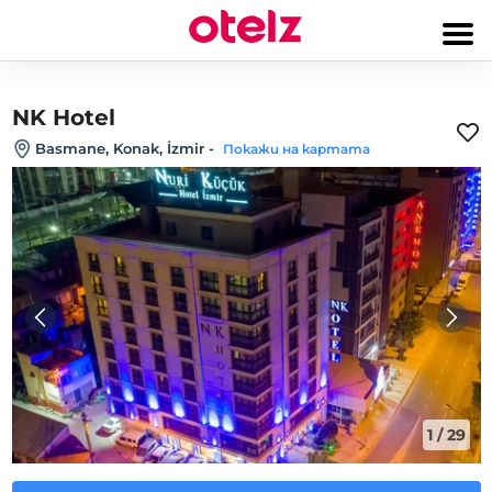
NK Hotel
Basmane, Konak, İzmir
-
Покажи на картата
1
/
29