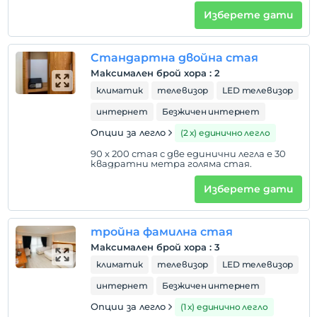
Изберете дати
Покажи на
Стандартна двойна стая
картата
Максимален брой хора
:
2
климатик
телевизор
LED телевизор
Правила на хотела
интернет
Безжичен интернет
настаняване
Опции за легло
(2 х) единично легло
След 14:00
90 x 200 стая с две единични легла е 30
Разгледайте
квадратни метра голяма стая.
Преди 12:00
Изберете дати
домашен любимец
Забранено за домашни любимци
тройна фамилна стая
пушене
Максимален брой хора
:
3
стаи за непушачи
климатик
телевизор
LED телевизор
деца
интернет
Безжичен интернет
Бебета под 2 не се таксуват
1 дете(деца) до 6-годишна възраст на стая не се
Опции за легло
(1 х) единично легло