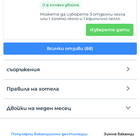
таксуват
(1 х) голяма двойна
Можете да изберете 3 отделни легла
или 1 голямо легло и 1 единично легло.
Изберете дати
Всички отзиви (68)
съоръжения
Правила на хотела
интернет
настаняване
Безплатно wifi
След 14:00
Двойки на меден месец
Общи части и всички стаи
Разгледайте
Преди 12:00
декорация на стаята
домашен любимец
Популярни ваканционни дестинации
Зимна ваканция
Забранено за домашни любимци