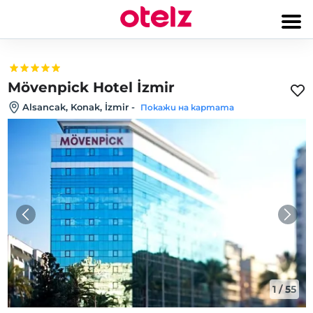
Mövenpick Hotel İzmir
Alsancak, Konak, İzmir
-
Покажи на картата
1
/
55