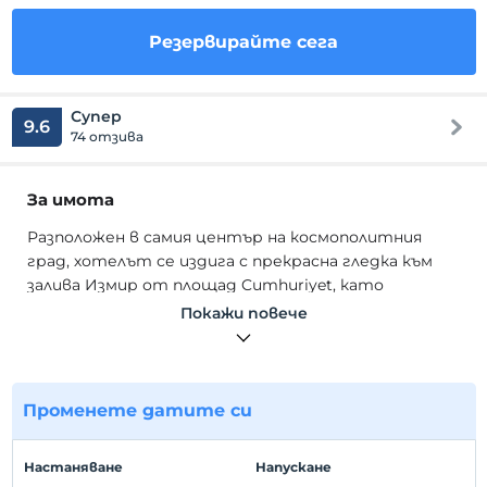
Резервирайте сега
Супер
9.6
74 отзива
За имота
Разположен в самия център на космополитния
град, хотелът се издига с прекрасна гледка към
залива Измир от площад Cumhuriyet, като
местоположението му е с изглед към Егейско
Покажи повече
море. Mövenpick Hotel Izmir е на пешеходно
разстояние до бизнес и търговски центрове и
панаирни площадки, до Alsancak, гъстият и
елегантен жилищен район на града. Намира се на
Променете датите си
пешеходно разстояние от Кордон, където има
редици барове и ресторанти.
Hастаняване
Hапускане
Разположен в самия център на космополитния