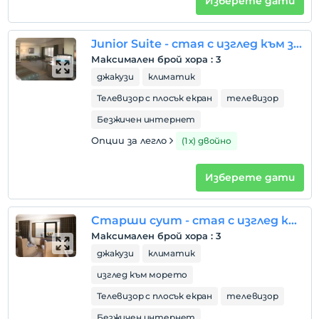
Изберете дати
Junior Suite - стая с изглед към залива
Максимален брой хора
:
3
джакузи
климатик
Телевизор с плосък екран
телевизор
Безжичен интернет
Опции за легло
(1 х) двойно
Изберете дати
Старши суит - стая с изглед към залива
Максимален брой хора
:
3
джакузи
климатик
изглед към морето
Телевизор с плосък екран
телевизор
Безжичен интернет