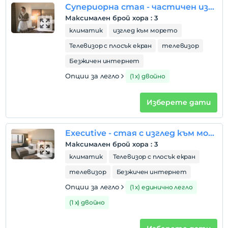
Супериорна стая - частичен изглед към морето
картата
Максимален брой хора
:
3
климатик
изглед към морето
Правила на хотела
Телевизор с плосък екран
телевизор
настаняване
Безжичен интернет
След 14:00
Опции за легло
(1 х) двойно
Разгледайте
Преди 12:00
Изберете дати
домашен любимец
Забранено за домашни любимци
Executive - стая с изглед към морето
пушене
стаи за непушачи
Максимален брой хора
:
3
климатик
Телевизор с плосък екран
деца
Бебета под 1 не се таксуват
телевизор
Безжичен интернет
Всяка стая е безплатна за до 1 деца под 10 години
Опции за легло
(1 х) единично легло
Всяка стая е безплатна за до 2 деца под 10 години
(1 х) двойно