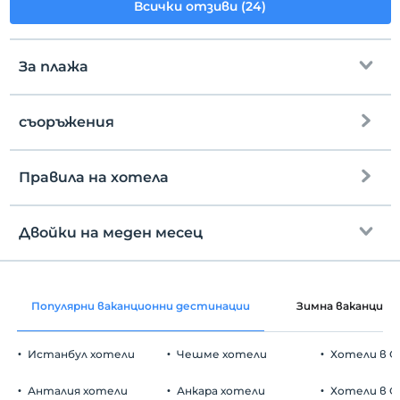
Всички отзиви (24)
За плажа
съоръжения
до плажа
Правила на хотела
интернет
настаняване
Безплатно wifi
След 14:00
Двойки на меден месец
Общи части и всички стаи
Разгледайте
Преди 12:00
декорация на стаята
домашен любимец
Популярни ваканционни дестинации
Зимна ваканция
Забранено за домашни любимци
пушене
Истанбул хотели
Чешме хотели
Хотели в С
стаи за непушачи
Паркинг
деца
Анталия хотели
Анкара хотели
Хотели в О