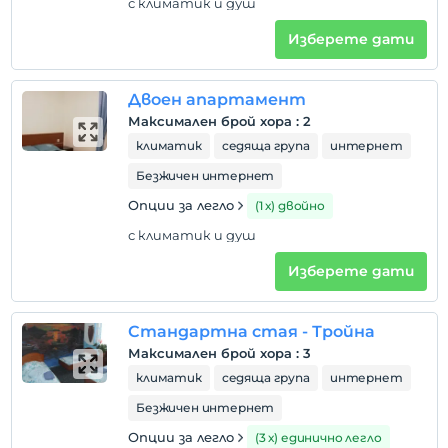
пушене
с климатик и душ
Налични са зони за пушачи
Изберете дати
Часове за настаняване
Настаняването е възможно от 14:00 до 06:00 часа.
Двоен апартамент
Входната врата е затворена извън тези часове.
Максимален брой хора
:
2
деца
климатик
седяща група
интернет
Бебета под 1 не се таксуват
Безжичен интернет
1 дете(деца) до 7-годишна възраст на стая не се
таксуват
Опции за легло
(1 х) двойно
с климатик и душ
Изберете дати
Стандартна стая - Тройна
Максимален брой хора
:
3
климатик
седяща група
интернет
Безжичен интернет
Опции за легло
(3 х) единично легло