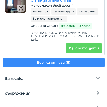
Стандартна стая
Максимален брой хора
:
1
климатик
седяща група
интернет
Безжичен интернет
Опции за легло
(1 х) единично легло
В НАШАТА СТАЯ ИМА КЛИМАТИК,
ТЕЛЕВИЗОР, СЕШОАР, БЕЗЖИЧЕН WI-FI И
ДУШ
Изберете дати
Всички отзиви (8)
За плажа
съоръжения
до плажа
50 meters away
обществен плаж