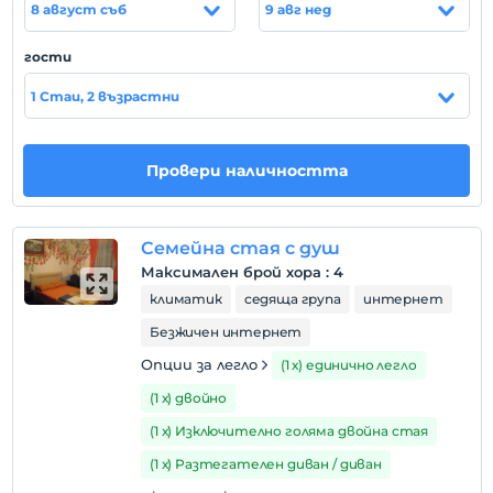
8 август съб
9 авг нед
автогарата на Бодрум. Летище Милас-Бодрум е
на 36 километра
гости
Плажът
1 Стаи, 2 възрастни
Намира се на 150 метра от плажа
Провери наличността
Покажи на
картата
Семейна стая с душ
Максимален брой хора
:
4
Правила на хотела
климатик
седяща група
интернет
настаняване
Безжичен интернет
След 13:00
Опции за легло
(1 х) единично легло
Разгледайте
(1 х) двойно
Преди 11:00
(1 х) Изключително голяма двойна стая
домашен любимец
Забранено за домашни любимци
(1 х) Разтегателен диван / диван