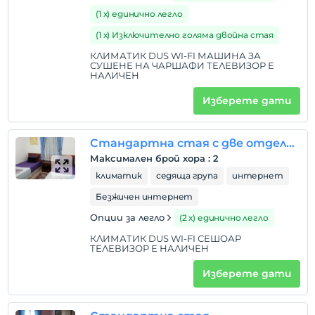
(1 х) единично легло
(1 х) Изключително голяма двойна стая
КЛИМАТИК DUS WI-FI МАШИНА ЗА
СУШЕНЕ НА ЧАРШАФИ ТЕЛЕВИЗОР Е
НАЛИЧЕН
Изберете дати
Стандартна стая с две отделни легла
Максимален брой хора
:
2
климатик
седяща група
интернет
Безжичен интернет
Опции за легло
(2 х) единично легло
КЛИМАТИК DUS WI-FI СЕШОАР
ТЕЛЕВИЗОР Е НАЛИЧЕН
Изберете дати