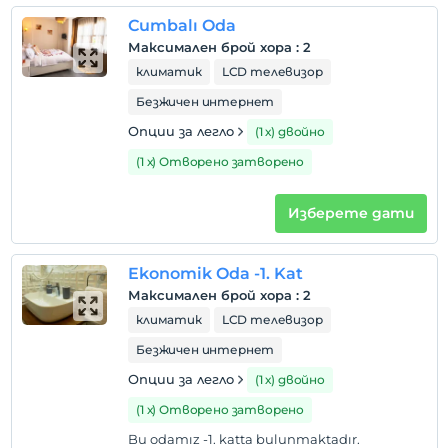
деца
Cumbalı Oda
Деца под 12 години нямат право да отсядат в
Максимален брой хора
:
2
това съоръжение.
климатик
LCD телевизор
Безжичен интернет
Опции за легло
(1 х) двойно
(1 х) Отворено затворено
Изберете дати
Ekonomik Oda -1. Kat
Максимален брой хора
:
2
климатик
LCD телевизор
Безжичен интернет
Опции за легло
(1 х) двойно
(1 х) Отворено затворено
Bu odamız -1. katta bulunmaktadır.