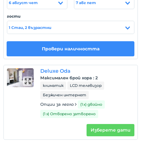
6 август чет
7 авг пет
местоположение
гости
Çeşme Alaçatı'da konumlanmaktadır.
1 Стаи, 2 възрастни
Покажи на
Провери наличността
картата
Правила на хотела
Deluxe Oda
настаняване
Максимален брой хора
:
2
След 14:00
климатик
LCD телевизор
Разгледайте
Безжичен интернет
Преди 12:00
Опции за легло
(1 х) двойно
домашен любимец
(1 х) Отворено затворено
Забранено за домашни любимци
пушене
Изберете дати
стаи за непушачи