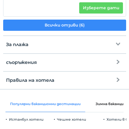
Изберете дати
Всички отзиви (6)
За плажа
съоръжения
до плажа
3 km away
обществен плаж
Правила на хотела
интернет
настаняване
Безплатно wifi
След 14:00
Популярни ваканционни дестинации
Зимна ваканция
Общи части и всички стаи
Разгледайте
Преди 12:00
Истанбул хотели
Чешме хотели
Хотели в С
домашен любимец
Забранено за домашни любимци