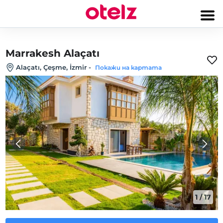
Marrakesh Alaçatı
Alaçatı, Çeşme, İzmir
-
Покажи на картата
1
/
17