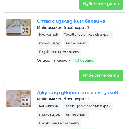
Изберете дати
Преди 12:00
домашен любимец
Забранено за домашни любимци
Стая с изглед към басейна
Максимален брой хора
:
2
пушене
климатик
Телевизор с плосък екран
стаи за непушачи
телевизор
интернет
Часове за настаняване
Безжичен интернет
деца
Опции за легло
(1 х) двойно
Деца под 12 години нямат право да отсядат в
това съоръжение.
Изберете дати
Джуниър двойна стая със залив
Максимален брой хора
:
2
климатик
Телевизор с плосък екран
телевизор
интернет
Безжичен интернет