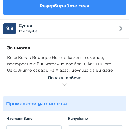
Резервирайте сега
Супер
9.8
18 отзива
За имота
Köse Konak Boutique Hotel е каменно имение,
построено с внимателно подбрани камъни от
вековните сгради на Alaçati, целящо да ви даде
специални моменти с уникалния си дизайн на
Покажи повече
двора. Докато вековните маслинови дървета в
двора създават историческа текстура в
пространството, внимателно проектираната
плувна атмосфера на Locali около банановите и
Променете датите си
палмови дървета хармонира с цветовете на
бугенвилията и лавандулата в градината и ви
Hастаняване
Hапускане
предлага много специално пространствено
изживяване .