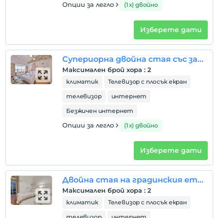
Опции за легло
(1 х) двойно
Изберете дати
Супериорна двойна стая със залив
Максимален брой хора
:
2
климатик
Телевизор с плосък екран
телевизор
интернет
Безжичен интернет
Опции за легло
(1 х) двойно
Изберете дати
Двойна стая на градинския етаж
Максимален брой хора
:
2
климатик
Телевизор с плосък екран
телевизор
интернет