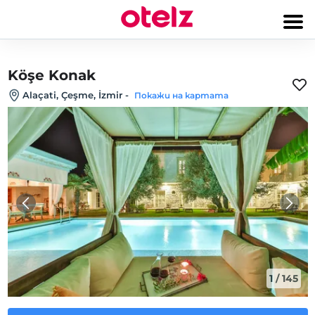
Köşe Konak
Alaçati, Çeşme, İzmir
-
Покажи на картата
1
/
145