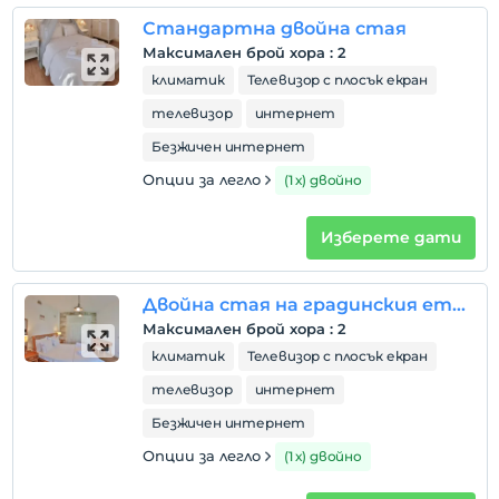
от нас в градината Köse Konak за нашите гости,
Стандартна двойна стая
които отсядат в нашите стаи с високи тавани,
Максимален брой хора
:
2
всяка декорирана с много внимание и специални
климатик
Телевизор с плосък екран
понятия.
телевизор
интернет
местоположение
Безжичен интернет
Ъглово имение; Намира се на 3,9 км от центъра за
Опции за легло
(1 х) двойно
сърф и на няколко минути пеша от центъра на
Alaçati с неговите известни ресторанти и
кафенета.
Изберете дати
Двойна стая на градинския етаж
Покажи на
Максимален брой хора
:
2
картата
климатик
Телевизор с плосък екран
телевизор
интернет
Правила на хотела
Безжичен интернет
настаняване
Опции за легло
(1 х) двойно
След 14:00
Разгледайте