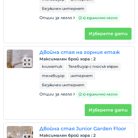
Безжичен интернет
Опции за легло
(2 х) единично легло
Изберете дати
Двойна стая на горния етаж
Максимален брой хора
:
2
климатик
Телевизор с плосък екран
телевизор
интернет
Безжичен интернет
Опции за легло
(2 х) единично легло
Изберете дати
Двойна стая Junior Garden Floor
Максимален брой хора
:
2