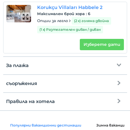
2 дете(деца) до 6-годишна възраст на стая не се
Korukçu Villaları Habbele 2
таксуват
Максимален брой хора
:
6
Опции за легло
(2 х) голяма двойна
(1 х) Разтегателен диван / диван
Изберете дати
За плажа
съоръжения
до плажа
4 km away
обществен плаж
Правила на хотела
интернет
Платформа
настаняване
Безплатно wifi
След 14:00
скеле
Популярни ваканционни дестинации
Зимна ваканция
Общи части и всички стаи
Разгледайте