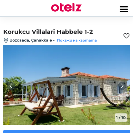
Korukcu Villalari Habbele 1-2
Bozcaada, Çanakkale
-
Покажи на картата
1
/
10