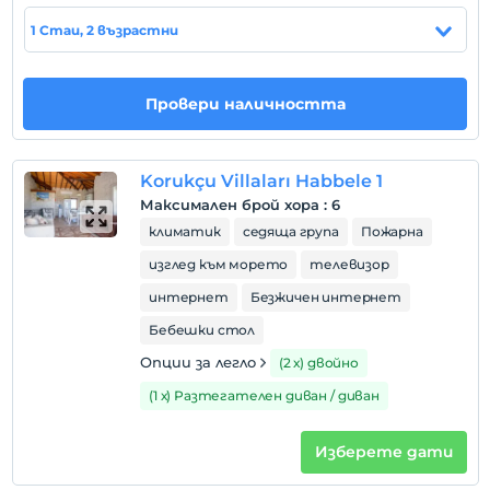
Покажи на
1 Стаи, 2 възрастни
картата
Правила на хотела
Провери наличността
настаняване
След 14:00
Korukçu Villaları Habbele 1
Разгледайте
Максимален брой хора
:
6
Преди 11:00
климатик
седяща група
Пожарна
домашен любимец
изглед към морето
телевизор
Допускат се домашни любимци
интернет
Безжичен интернет
пушене
Бебешки стол
стаи за непушачи
Опции за легло
(2 х) двойно
Часове за настаняване
Настаняването е възможно от 14:00 до 16:00 часа.
(1 х) Разтегателен диван / диван
Входната врата е затворена извън тези часове.
деца
Изберете дати
Бебета под 2 не се таксуват