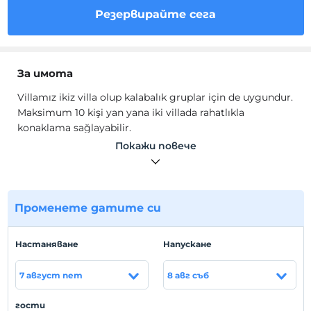
Резервирайте сега
За имота
Villamız ikiz villa olup kalabalık gruplar için de uygundur.
Maksimum 10 kişi yan yana iki villada rahatlıkla
konaklama sağlayabilir.
Villalarımız yerden ısıtmalı ve soğutmalı olup, siz
Покажи повече
misafirlerimizi her mevsim ve iklime uygun keyifli,
huzurlu tatilin adresi olmaya devam ediyoruz.
местоположение
Променете датите си
Merkeze 4,3 km uzaklıktadır.
Плажът
Hастаняване
Hапускане
Neco Beach'e uzaklığı 4,3 km'dir.
7 август пет
8 авг съб
гости