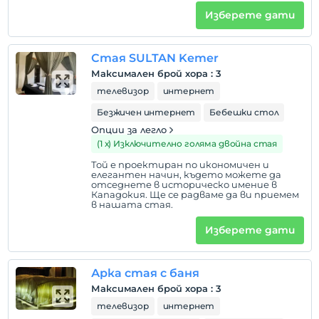
Изберете дати
Стая SULTAN Kemer
Максимален брой хора
:
3
телевизор
интернет
Безжичен интернет
Бебешки стол
Опции за легло
(1 х) Изключително голяма двойна стая
Той е проектиран по икономичен и
елегантен начин, където можете да
отседнете в историческо имение в
Кападокия. Ще се радваме да ви приемем
в нашата стая.
Изберете дати
Арка стая с баня
Максимален брой хора
:
3
телевизор
интернет