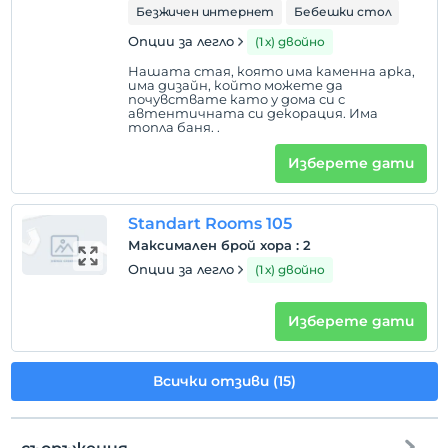
Безжичен интернет
Бебешки стол
Опции за легло
(1 х) двойно
Нашата стая, която има каменна арка,
има дизайн, който можете да
почувствате като у дома си с
автентичната си декорация. Има
топла баня. .
Изберете дати
Standart Rooms 105
Максимален брой хора
:
2
Опции за легло
(1 х) двойно
Изберете дати
Всички отзиви (15)