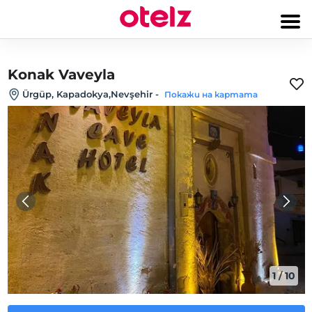
Konak Vaveyla
Ürgüp, Kapadokya,Nevşehir
-
Покажи на картата
1
/
10