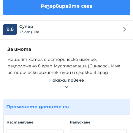
Резервирайте сега
Супер
9.6
23 отзива
За имота
Нашият хотел е историческо имение,
разположено в град Мустафапаша (Синасос). Има
исторически архитектури и църкви в град
Mustafapa?a, който е незаменима земя на древните
Покажи повече
цивилизации. Нашият бизнес е семеен бизнес,
спокойствието и искреността, които можете
да почувствате като у дома си, е наш
приоритет. Нашият бизнес е без алкохол.
Променете датите си
-
местоположение
Hастаняване
Hапускане
Нашият хотел се намира в Мустафапаша