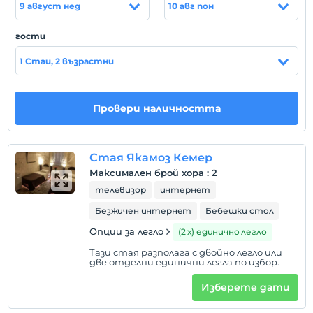
9 август нед
10 авг пон
(Синасос), очарователен град в област Ургюп в
региона Кападокия. В нашия град има места за
гости
разглеждане на забележителности, църкви и
архитектурни произведения.
1 Стаи, 2 възрастни
Провери наличността
Покажи на
картата
Стая Якамоз Кемер
Правила на хотела
Максимален брой хора
:
2
настаняване
телевизор
интернет
След 14:00
Безжичен интернет
Бебешки стол
Разгледайте
Опции за легло
(2 х) единично легло
Преди 12:00
Тази стая разполага с двойно легло или
домашен любимец
две отделни единични легла по избор.
Забранено за домашни любимци
Изберете дати
пушене