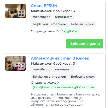
Налични са зони за пушачи
Стая EFSUN
Часове за настаняване
Максимален брой хора
:
3
деца
телевизор
интернет
Бебета под 2 не се таксуват
Безжичен интернет
Бебешки стол
1 дете(деца) до 7-годишна възраст на стая не се
Опции за легло
(1 х) двойно
таксуват
Изберете дати
Автентична стая в Кемер
Максимален брой хора
:
3
телевизор
интернет
Безжичен интернет
Бебешки стол
Опции за легло
(1 х) Изключително голяма двойна стая
Нашата стая, която има каменна арка,
има дизайн, който можете да
почувствате като у дома си с
автентичната си декорация.