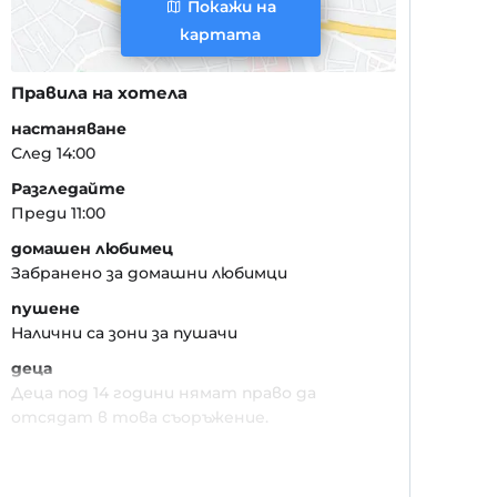
Покажи на
картата
Правила на хотела
настаняване
След 14:00
Разгледайте
Преди 11:00
домашен любимец
Забранено за домашни любимци
пушене
Налични са зони за пушачи
деца
Деца под 14 години нямат право да
отсядат в това съоръжение.