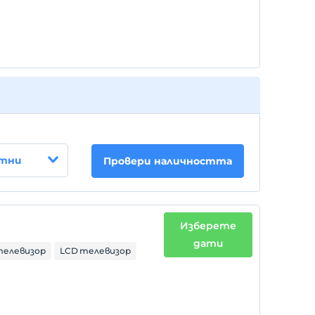
стни
Провери наличността
Изберете
дати
телевизор
LCD телевизор