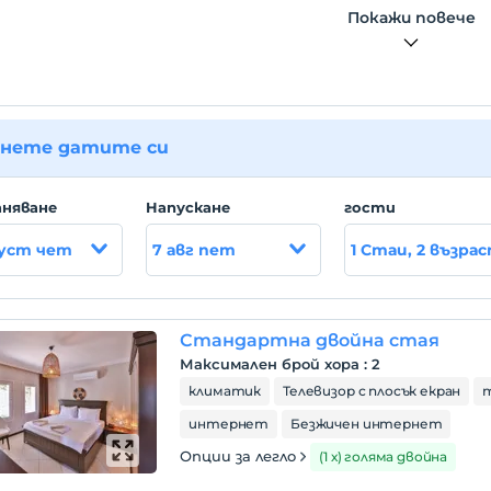
Покажи повече
оположение
е Даламан 2 часа с кола.
нете датите си
няване
Hапускане
гости
густ чет
7 авг пет
1 Стаи, 2 възра
Стандартна двойна стая
Максимален брой хора
:
2
климатик
Телевизор с плосък екран
интернет
Безжичен интернет
Опции за легло
(1 х) голяма двойна