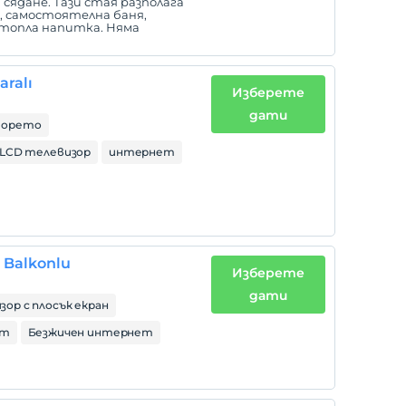
 сядане. Тази стая разполага
ф, самостоятелна баня,
топла напитка. Няма
aralı
Изберете
дати
 морето
LCD телевизор
интернет
 Balkonlu
Изберете
дати
зор с плосък екран
ет
Безжичен интернет