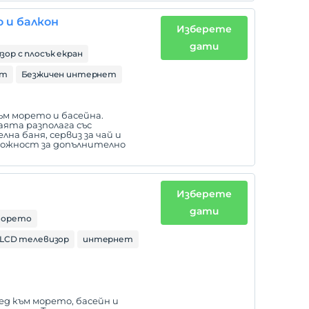
о и балкон
Изберете
дати
зор с плосък екран
ет
Безжичен интернет
ъм морето и басейна.
аята разполага със
на баня, сервиз за чай и
ожност за допълнително
Изберете
дати
 морето
LCD телевизор
интернет
лед към морето, басейн и