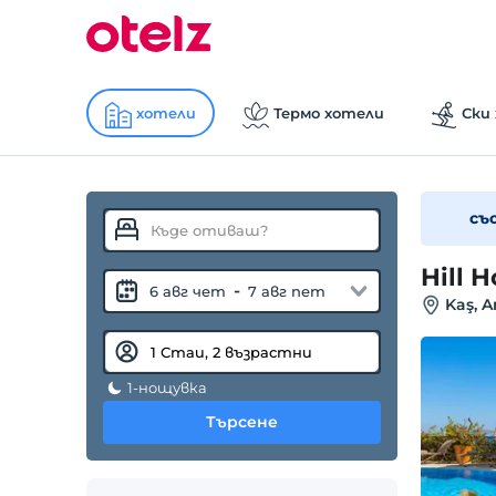
хотели
Термо хотели
Ски
съ
Hill 
-
6 авг чет
7 авг пет
Kaş, A
1-нощувка
Търсене