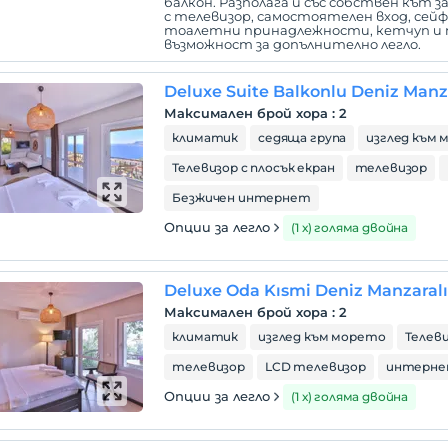
балкон. Разполага и със собствен кът за
с телевизор, самостоятелен вход, сей
тоалетни принадлежности, кетчуп и 
възможност за допълнително легло.
Deluxe Suite Balkonlu Deniz Manz
Максимален брой хора
:
2
климатик
седяща група
изглед към
Телевизор с плосък екран
телевизор
Безжичен интернет
Опции за легло
(1 х) голяма двойна
Deluxe Oda Kısmi Deniz Manzaralı
Максимален брой хора
:
2
климатик
изглед към морето
Телеви
телевизор
LCD телевизор
интерн
Опции за легло
(1 х) голяма двойна