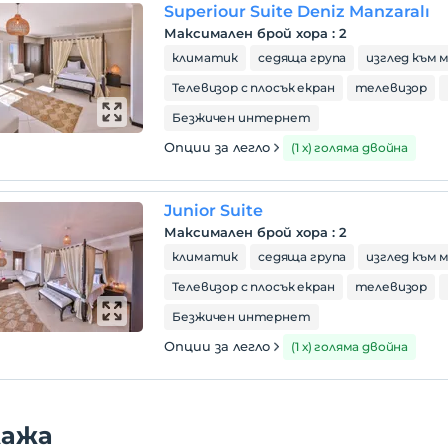
Superiour Suite Deniz Manzaralı
Максимален брой хора
:
2
климатик
седяща група
изглед към
Телевизор с плосък екран
телевизор
Безжичен интернет
Опции за легло
(1 х) голяма двойна
Junior Suite
Максимален брой хора
:
2
климатик
седяща група
изглед към
Телевизор с плосък екран
телевизор
Безжичен интернет
Опции за легло
(1 х) голяма двойна
лажа