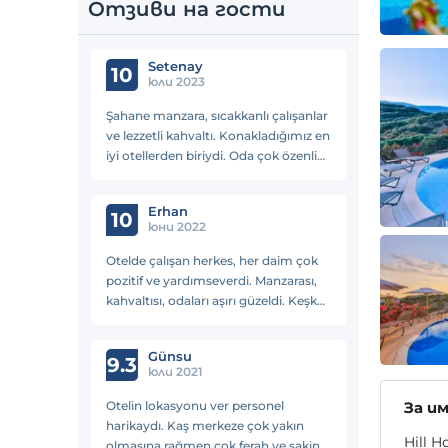
Отзиви на гости
Setenay
10
юли 2023
Şahane manzara, sıcakkanlı çalışanlar
ve lezzetli kahvaltı. Konakladığımız en
iyi otellerden biriydi. Oda çok özenli
hazırlanmıştı, her şey çok temizdi.
Erhan
10
юни 2022
Otelde çalışan herkes, her daim çok
pozitif ve yardımseverdi. Manzarası,
kahvaltısı, odaları aşırı güzeldi. Keşke
2 hafta öncesine dönebilsem
diyorum hatta 🙃
Günsu
9.3
юли 2021
Otelin lokasyonu ver personel
За и
harikaydı. Kaş merkeze çok yakın
Hill 
olmasına rağmen çok ferah ve sakin,