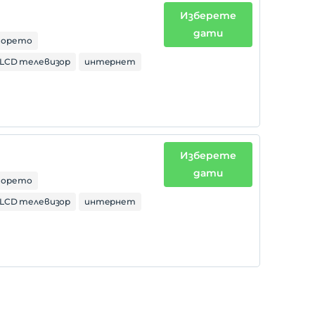
Изберете
дати
 морето
LCD телевизор
интернет
Изберете
дати
 морето
LCD телевизор
интернет