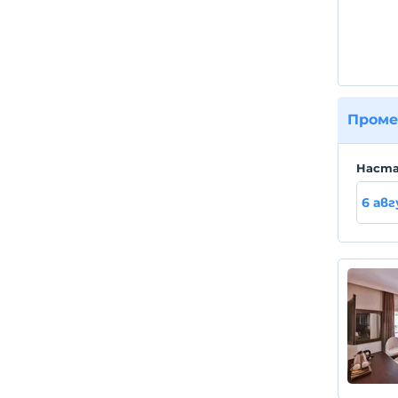
мест
Летищ
Проме
Hаста
6 ав