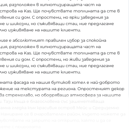
ция, разположен в хипнотизиращата част на
строва на Kas. Ще почувствате топлината да сте в
вения си дом. С опростени, но ярки заведения за
не и шикозни, но съживяващи стаи, ние предлагаме
лно изживяване на нашите клиенти.
House е абсолютният правилен избор за спокойна
ция, разположен в хипнотизиращата част на
строва на Kas. Ще почувствате топлината да сте в
вения си дом. С опростени, но живи заведения за
не и шикозни, но съживяващи стаи, ние предлагаме
лно изживяване на нашите клиенти.
ната фасада на нашия бутиков хотел е най-доброто
жение на текстурата на региона. Опростеният декор
ва стремглаво, но ободряващо атмосфера за нашите
. Тази къща е благословена със зашеметяваща
амна гледка към красивия остров Мейс и Средиземно
 Намираме се в очарователен район, където можете да
чувствате на закрито на открито, както и да се
жете с природата