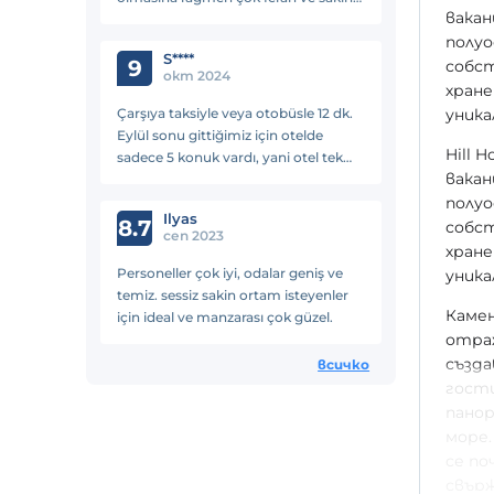
вакан
huzur dolu. 4 gün kaldık, son gün
полуо
odamızı değiştirildi rahatsızlığımız
S****
göz önünde bulundurularak.
9
собст
окт 2024
хране
Çarşıya taksiyle veya otobüsle 12 dk.
уника
Eylül sonu gittiğimiz için otelde
Hill 
sadece 5 konuk vardı, yani otel tek
вакан
bize kiralanmış gibi sakin huzurlu
güzel bir 4 gün geçirdik. Manzarası ve
полуо
Ilyas
konumu müthiş
8.7
собст
сеп 2023
хране
Personeller çok iyi, odalar geniş ve
уника
temiz. sessiz sakin ortam isteyenler
Камен
için ideal ve manzarası çok güzel.
отра
създа
всичко
гости
панор
море.
се по
свър