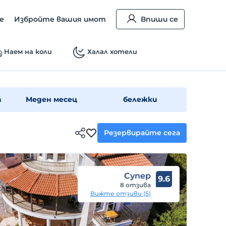
е
Избройте вашия имот
Впиши се
Наем на коли
Халал хотели
а
Меден месец
бележки
Резервирайте сега
Супер
9.6
8 отзива
Вижте отзиви (5)