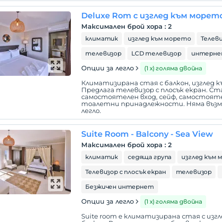
Deluxe Rom с изглед към морет
Максимален брой хора
:
2
климатик
изглед към морето
Телеви
телевизор
LCD телевизор
интерн
Опции за легло
(1 х) голяма двойна
Климатизирана стая с балкон, изглед к
Предлага телевизор с плосък екран. Ст
самостоятелен вход, сейф, самостоятел
тоалетни принадлежности. Няма възм
легло.
Suite Room - Balcony - Sea View
Максимален брой хора
:
2
климатик
седяща група
изглед към
Телевизор с плосък екран
телевизор
Безжичен интернет
Опции за легло
(1 х) голяма двойна
Suite room е климатизирана стая с изг