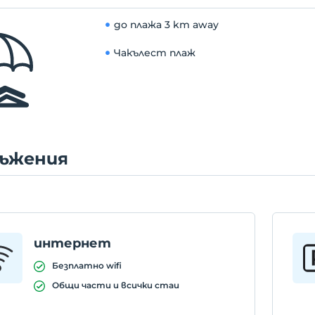
до плажа
3 km away
Чакълест плаж
ъжения
интернет
Безплатно wifi
Общи части и всички стаи