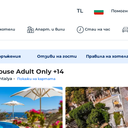
TL
Помогн
 хотели
Апарт. и вили
Стаи на час
оръжения
Отзиви на гости
Правила на хотел
House Adult Only +14
ntalya
-
Покажи на картата