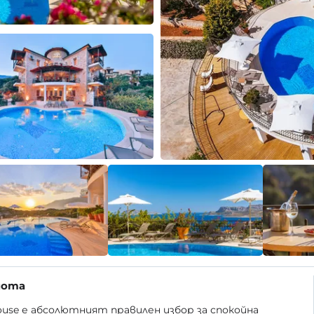
мота
House е абсолютният правилен избор за спокойна