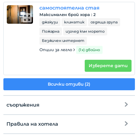
самостоятелна стая
Максимален брой хора
:
2
джакузи
климатик
седяща група
Пожарна
изглед към морето
Безжичен интернет
Опции за легло
(1 х) двойно
Изберете дати
Всички отзиви (2)
съоръжения
Правила на хотела
интернет
настаняване