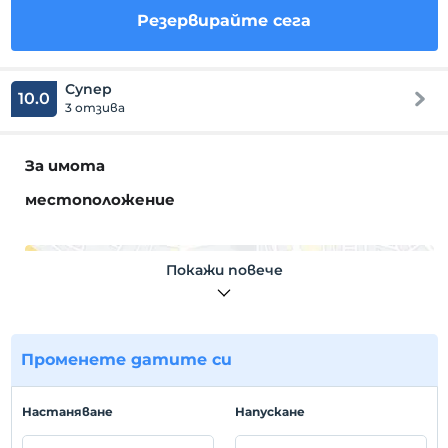
Резервирайте сега
Супер
10.0
3 отзива
За имота
местоположение
Покажи повече
Покажи на
картата
Променете датите си
Правила на хотела
Hастаняване
Hапускане
настаняване
След 14:00