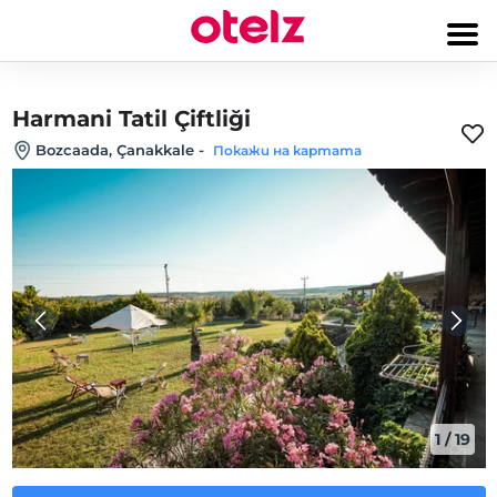
Harmani Tatil Çiftliği
Bozcaada, Çanakkale
-
Покажи на картата
1
/
19