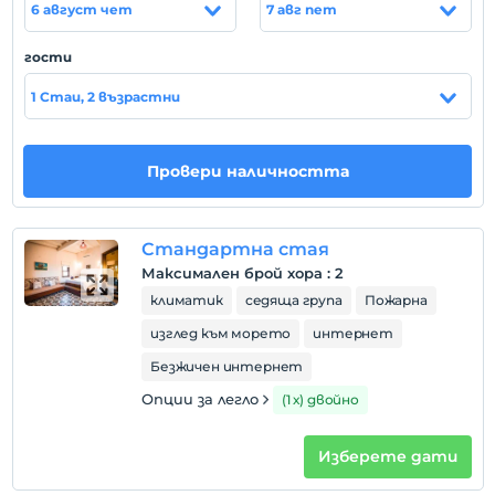
6 август чет
7 авг пет
Разгледайте
Преди 12:00
гости
домашен любимец
1 Стаи, 2 възрастни
Допускат се домашни любимци
пушене
стаи за непушачи
Провери наличността
деца
Деца под 6 години нямат право да отсядат в това
Стандартна стая
съоръжение.
Максимален брой хора
:
2
климатик
седяща група
Пожарна
изглед към морето
интернет
Безжичен интернет
Опции за легло
(1 х) двойно
Изберете дати