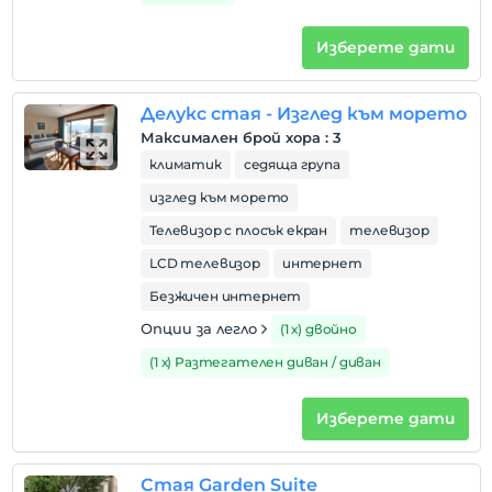
Разгледайте
Изберете дати
Преди 12:00
домашен любимец
Забранено за домашни любимци
Делукс стая - Изглед към морето
Максимален брой хора
:
3
пушене
климатик
седяща група
Налични са зони за пушачи
изглед към морето
Часове за настаняване
Настаняването е възможно от 14:00 до 23:00 часа.
Телевизор с плосък екран
телевизор
Входната врата е затворена извън тези часове.
LCD телевизор
интернет
деца
Безжичен интернет
Бебета под 2 не се таксуват
Опции за легло
(1 х) двойно
1 дете(деца) до 5-годишна възраст на стая не се
таксуват
(1 х) Разтегателен диван / диван
Изберете дати
Стая Garden Suite