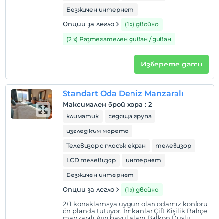
Безжичен интернет
Опции за легло
(1 х) двойно
(2 х) Разтегателен диван / диван
Изберете дати
Standart Oda Deniz Manzaralı
Максимален брой хора
:
2
климатик
седяща група
изглед към морето
Телевизор с плосък екран
телевизор
LCD телевизор
интернет
Безжичен интернет
Опции за легло
(1 х) двойно
2+1 konaklamaya uygun olan odamız konforu
ön planda tutuyor. İmkanlar Çift Kişilik Bahçe
manzaralı Ayrı bavul alanı Balkon Duşlu