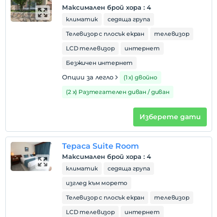
Максимален брой хора
:
4
климатик
седяща група
Телевизор с плосък екран
телевизор
LCD телевизор
интернет
Безжичен интернет
Опции за легло
(1 х) двойно
(2 х) Разтегателен диван / диван
Изберете дати
Тераса Suite Room
Максимален брой хора
:
4
климатик
седяща група
изглед към морето
Телевизор с плосък екран
телевизор
LCD телевизор
интернет