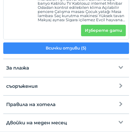
banyo Kablolu TV Kablosuz internet Minibar
Odadan kontrol edilebilen klima Açılabilir
pencere Çalışma masası Çocuk yatağı Masa
lambası Saç kurutma makinesi Yüksek tavan
Makyaj aynası Sigara içilemez Evcil hayvana
izin verilmez Özel banyo Duş 24 saat operator
Ücretsiz hijyen malzemeleri Nevresim takımı
Изберете дати
Bebek karyolası
Всички отзиви (5)
За плажа
съоръжения
до плажа
Правила на хотела
интернет
настаняване
Безплатно wifi
След 14:00
Двойки на меден месец
Общи части и всички стаи
Разгледайте