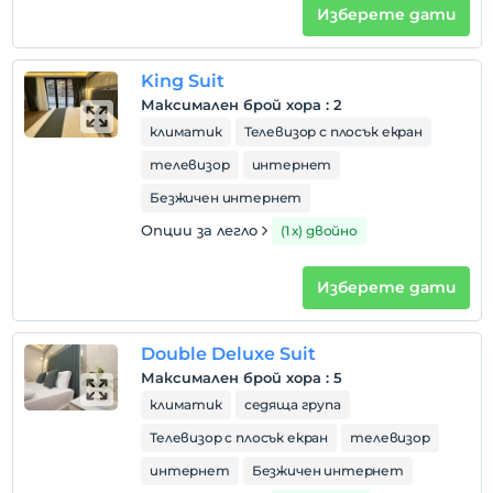
Изберете дати
King Suit
Максимален брой хора
:
2
климатик
Телевизор с плосък екран
телевизор
интернет
Безжичен интернет
Опции за легло
(1 х) двойно
Изберете дати
Double Deluxe Suit
Максимален брой хора
:
5
климатик
седяща група
Телевизор с плосък екран
телевизор
интернет
Безжичен интернет