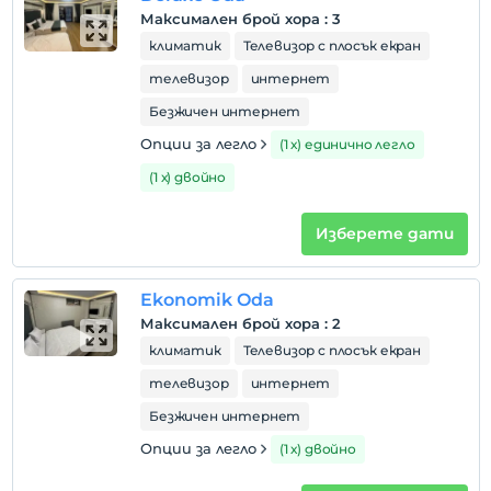
Максимален брой хора
:
3
климатик
Телевизор с плосък екран
телевизор
интернет
Безжичен интернет
Опции за легло
(1 х) единично легло
(1 х) двойно
Изберете дати
Ekonomik Oda
Максимален брой хора
:
2
климатик
Телевизор с плосък екран
телевизор
интернет
Безжичен интернет
Опции за легло
(1 х) двойно