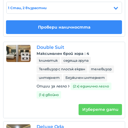
1 Стаи, 2 възрастни
настаняване
След 14:00
Разгледайте
Провери наличността
Преди 00:30
домашен любимец
Забранено за домашни любимци
Double Suit
Максимален брой хора
:
4
пушене
климатик
седяща група
стаи за непушачи
Телевизор с плосък екран
телевизор
деца
Бебета под 2 не се таксуват
интернет
Безжичен интернет
1 дете(деца) до 12-годишна възраст на стая не се
Опции за легло
(2 х) единично легло
таксуват
(1 х) двойно
Изберете дати
Deluxe Oda