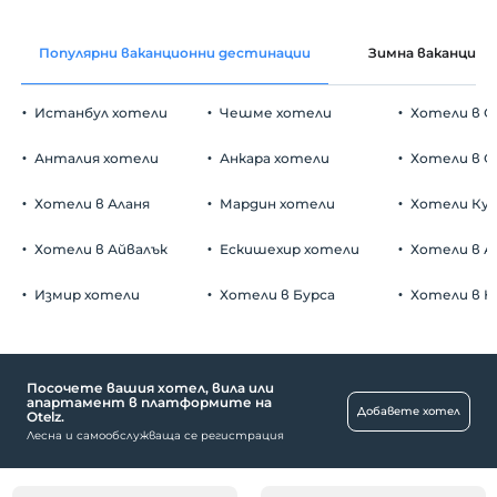
настаняване
Безплатно wifi
След 14:00
Популярни ваканционни дестинации
Зимна ваканция
Общи части и всички стаи
Разгледайте
Преди 00:30
Истанбул хотели
Чешме хотели
Хотели в С
домашен любимец
Забранено за домашни любимци
Анталия хотели
Анкара хотели
Хотели в О
пушене
стаи за непушачи
Хотели в Аланя
Мардин хотели
Хотели Ку
Паркинг
деца
Бебета под 2 не се таксуват
Платено частен паркинг
Хотели в Айвалък
Ескишехир хотели
Хотели в А
1 дете(деца) до 12-годишна възраст на стая не се
Паркинг (извън обекта)
таксуват
Измир хотели
Хотели в Бурса
Хотели в К
Посочете вашия хотел, вила или
Храни и напитки
апартамент в платформите на
Добавете хотел
Otelz.
Възможност за храна за вкъщи
Лесна и самообслужваща се регистрация
публични места