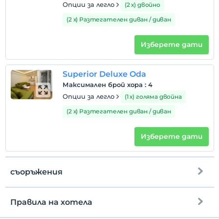
Опции за легло
(2 х) двойно
(2 х) Разтегателен диван / диван
Изберете дати
Superior Deluxe Oda
Максимален брой хора
:
4
Опции за легло
(1 х) голяма двойна
(2 х) Разтегателен диван / диван
Изберете дати
съоръжения
Правила на хотела
интернет