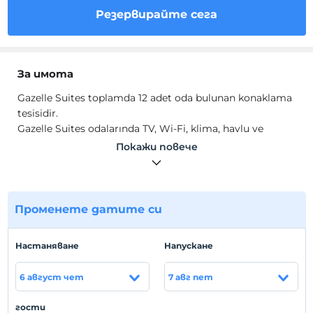
Резервирайте сега
За имота
Gazelle Suites toplamda 12 adet oda bulunan konaklama
tesisidir.
Gazelle Suites odalarında TV, Wi-Fi, klima, havlu ve
buklet malzemeleri, 7/24 sıcak su, saç kurutma makinesi
Покажи повече
mevcuttur .
местоположение
Tesis Taksim Meydanı'na yürüme mesafesindedir.
Променете датите си
Hастаняване
Hапускане
Покажи на
картата
6 август чет
7 авг пет
гости
Правила на хотела