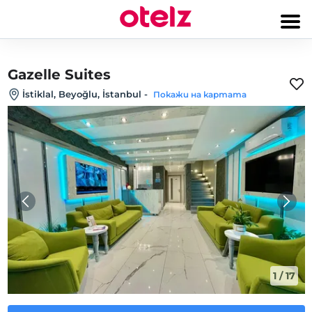
Gazelle Suites
İstiklal, Beyoğlu, İstanbul
-
Покажи на картата
1
/
17