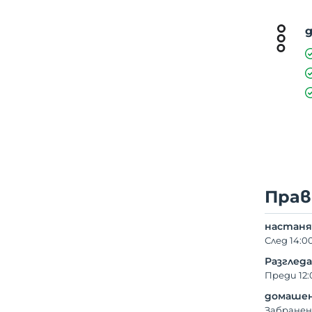
Прав
настаня
След 14:0
Разглед
Преди 12:
домашен
Забранен