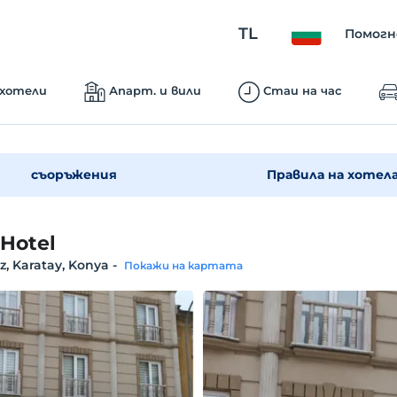
TL
Помогн
 хотели
Апарт. и вили
Стаи на час
съоръжения
Правила на хотел
 Hotel
, Karatay, Konya
-
Покажи на картата