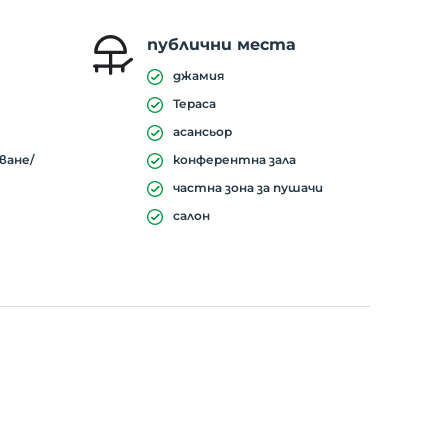
публични места
джамия
Тераса
асансьор
ване/
конферентна зала
частна зона за пушачи
салон