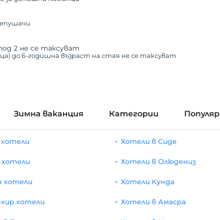
непушачи
под 2 не се таксуват
еца) до 6-годишна възраст на стая не се таксуват
Зимна ваканция
Категории
Популя
 хотели
Хотели в Сиде
 хотели
Хотели в Олюдениз
н хотели
Хотели Кунда
хир хотели
Хотели в Амасра