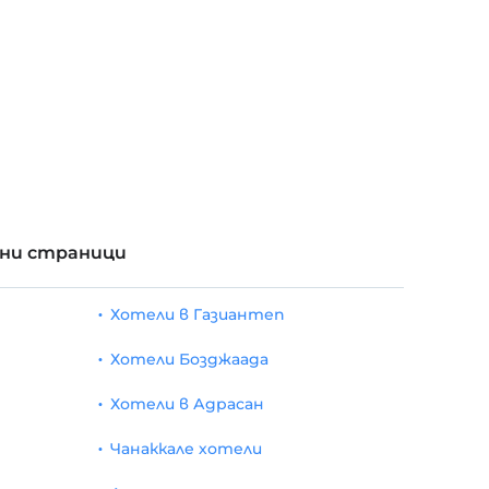
рни страници
Хотели в Газиантеп
Хотели Бозджаада
Хотели в Адрасан
Чанаккале хотели