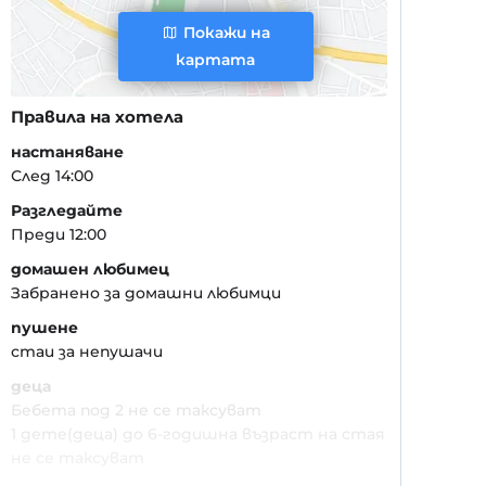
Покажи на
картата
Правила на хотела
настаняване
След 14:00
Разгледайте
Преди 12:00
домашен любимец
Забранено за домашни любимци
пушене
стаи за непушачи
деца
Бебета под 2 не се таксуват
1 дете(деца) до 6-годишна възраст на стая
не се таксуват