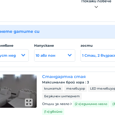
Покажи повече
нете датите си
няване
Hапускане
гости
густ нед
10 авг пон
1 Стаи, 2 възра
Стандартна стая
Максимален брой хора
:
3
климатик
телевизор
LED телевизо
Безжичен интернет
Опции за легло
(2 х) единично легло
(
(1 х) двойно