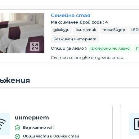
Семейна стая
Максимален брой хора
:
4
джакузи
климатик
телевизор
LED
Безжичен интернет
Опции за легло
(2 х) единично легло
(
Състои се от две отделни стаи.
ъжения
интернет
Безплатно wifi
Общи части и всички стаи