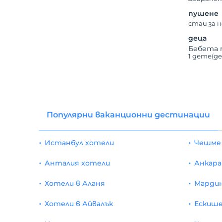
пушене
стаи за 
деца
Бебета 
1 дете(д
Популярни ваканционни дестинации
Истанбул хотели
Чешме
Анталия хотели
Анкара
Хотели в Аланя
Марди
Хотели в Айвалък
Ескише