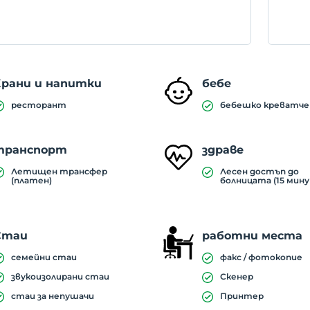
Храни и напитки
бебе
ресторант
бебешко креватче
транспорт
здраве
Летищен трансфер
Лесен достъп до
(платен)
болницата (15 мин
Стаи
работни места
семейни стаи
факс / фотокопие
звукоизолирани стаи
Скенер
стаи за непушачи
Принтер