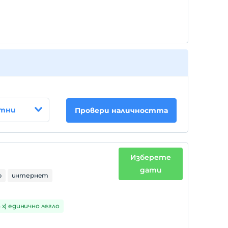
стни
Провери наличността
Изберете
дати
р
интернет
3 х) единично легло