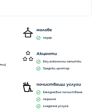
молове
пазар
Акценти
Без алкохолни напитки
ути)
Градски център
почистващи услуги
Ежедневно почистване
пералня
гладачна услуга