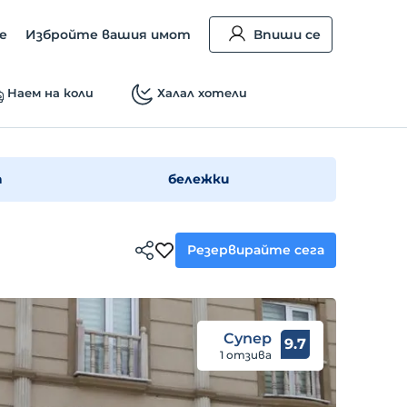
е
Избройте вашия имот
Впиши се
Наем на коли
Халал хотели
а
бележки
Резервирайте сега
Супер
9.7
1 отзива