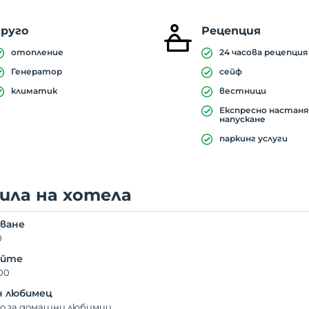
друго
Рецепция
отопление
24 часова рецепция
Генератор
сейф
климатик
вестници
Експресно настаня
напускане
паркинг услуги
ила на хотела
ване
0
айте
00
 любимец
о за домашни любимци