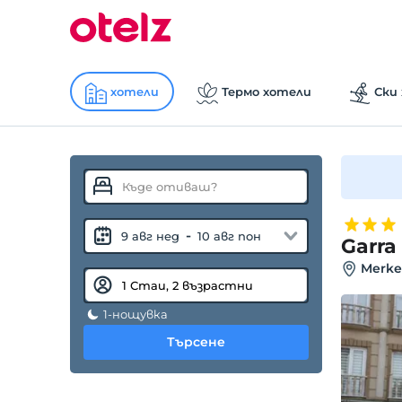
хотели
Термо хотели
Ски
-
9 авг нед
10 авг пон
Garra
Merkez
1-нощувка
Търсене