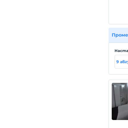
Проме
Hаста
9 ав