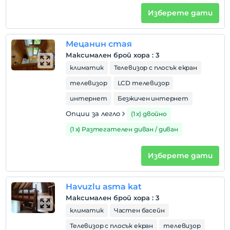
Намира се на 4 минути с кола до зони като
Maşukiye Trout Facilities, ATV, зона за скачане,
Изберете дати
разходка и 3 минути до места като пазар,
зарзаватчия, месар. е на пешеходно разстояние.
Мецанин стая
Максимален брой хора
:
3
климатик
Телевизор с плосък екран
Покажи на
телевизор
LCD телевизор
картата
интернет
Безжичен интернет
Правила на хотела
Опции за легло
(1 х) двойно
настаняване
(1 х) Разтегателен диван / диван
След 14:00
Изберете дати
Разгледайте
Преди 12:00
домашен любимец
Havuzlu asma kat
Забранено за домашни любимци
Максимален брой хора
:
3
климатик
Частен басейн
пушене
Налични са зони за пушачи
Телевизор с плосък екран
телевизор