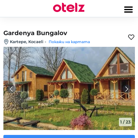
Gardenya Bungalov
Kartepe, Kocaeli
-
Покажи на картата
1
/
23