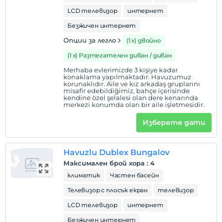
Часове за настаняване
LCD телевизор
интернет
деца
Безжичен интернет
Бебета под 2 не се таксуват
Опции за легло
(1 х) двойно
1 дете(деца) до 5-годишна възраст на стая не се
(1 х) Разтегателен диван / диван
таксуват
Merhaba evlerimizde 3 kişiye kadar
konaklama yapılmaktadır. Havuzumuz
korunaklıdır. Aile ve kız arkadaş gruplarını
misafir edebildiğimiz, bahçe içerisinde
kendine özel şelalesi olan dere kenarında
merkezi konumda olan bir aile işletmesidir.
Изберете дати
Havuzlu Dublex Bungalov
Максимален брой хора
:
4
климатик
Частен басейн
Телевизор с плосък екран
телевизор
LCD телевизор
интернет
Безжичен интернет