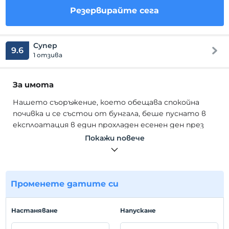
Резервирайте сега
Супер
9.6
1 отзива
За имота
Нашето съоръжение, което обещава спокойна
почивка и се състои от бунгала, беше пуснато в
експлоатация в един прохладен есенен ден през
2020 г. в Maşukiye Kartepe, в самия център на
Покажи повече
природата.
Нашето съоръжение е построено в стил бунгало.
Всички стаи са покрити с първокласно дърво.
Променете датите си
Отоплението се осъществява чрез климатик.
Стаите са проектирани така, че да са
Hастаняване
Hапускане
изключително удобни и разполагат с телевизор,