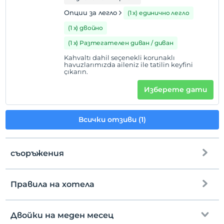
Опции за легло
(1 х) единично легло
(1 х) двойно
(1 х) Разтегателен диван / диван
Kahvaltı dahil seçenekli korunaklı
havuzlarımızda aileniz ile tatilin keyfini
çıkarın.
Изберете дати
Всички отзиви (1)
съоръжения
Правила на хотела
интернет
настаняване
Безплатно wifi
След 14:00
Двойки на меден месец