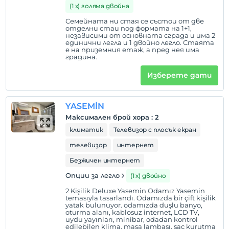
(1 х) голяма двойна
Семейната ни стая се състои от две
отделни стаи под формата на 1+1,
независими от основната сграда и има 2
единични легла и 1 двойно легло. Стаята
е на приземния етаж, а пред нея има
градина.
Изберете дати
YASEMİN
Максимален брой хора
:
2
климатик
Телевизор с плосък екран
телевизор
интернет
Безжичен интернет
Опции за легло
(1 х) двойно
2 Kişilik Deluxe Yasemin Odamız Yasemin
temasıyla tasarlandı. Odamızda bir çift kişilik
yatak bulunuyor. odamızda duşlu banyo,
oturma alanı, kablosuz internet, LCD TV,
uydu yayınları, minibar, odadan kontrol
edilebilen klima, masa lambası, saç kurutma