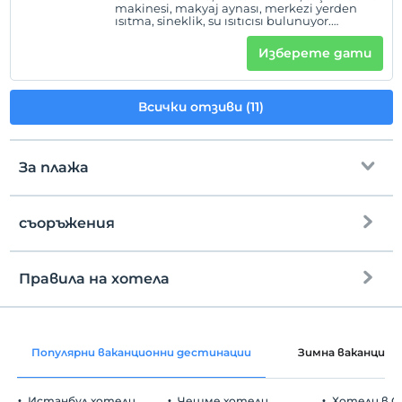
makinesi, makyaj aynası, merkezi yerden
ısıtma, sineklik, su ısıtıcısı bulunuyor.
Odalarımızda ilave yatak bulunmuyor ve
sigara içilmiyor.
Изберете дати
Всички отзиви (11)
За плажа
съоръжения
до плажа
Правила на хотела
интернет
настаняване
Безплатно wifi
След 14:00
Популярни ваканционни дестинации
Зимна ваканция
Общи части и всички стаи
Разгледайте
Преди 11:00
Истанбул хотели
Чешме хотели
Хотели в С