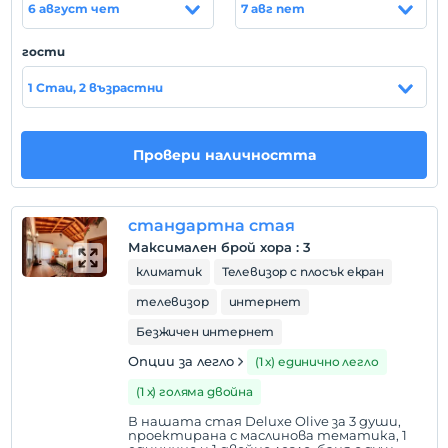
6 август чет
7 авг пет
Покажи на
гости
картата
1 Стаи, 2 възрастни
Правила на хотела
настаняване
Провери наличността
След 14:00
Разгледайте
Преди 11:00
стандартна стая
Максимален брой хора
:
3
домашен любимец
климатик
Телевизор с плосък екран
Забранено за домашни любимци
телевизор
интернет
пушене
стаи за непушачи
Безжичен интернет
деца
Опции за легло
(1 х) единично легло
Деца под 13 години нямат право да отсядат в
(1 х) голяма двойна
това съоръжение.
В нашата стая Deluxe Olive за 3 души,
проектирана с маслинова тематика, 1