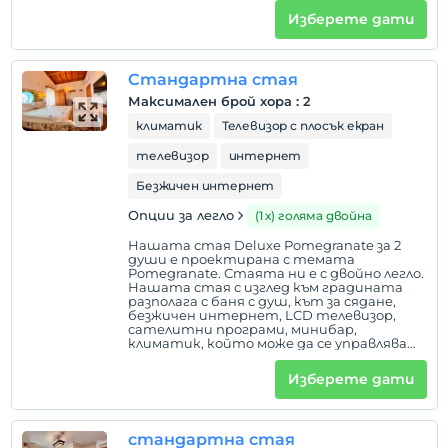
подово отопление, комарници, бойлер. В
Изберете дати
нашите стаи няма допълнителни легла
и не се пуши.
Стандартна стая
Максимален брой хора
:
2
климатик
Телевизор с плосък екран
телевизор
интернет
Безжичен интернет
Опции за легло
(1 х) голяма двойна
Нашата стая Deluxe Pomegranate за 2
души е проектирана с темата
Pomegranate. Стаята ни е с двойно легло.
Нашата стая с изглед към градината
разполага с баня с душ, кът за сядане,
безжичен интернет, LCD телевизор,
сателитни програми, минибар,
климатик, който може да се управлява
от стаята, настолна лампа, сешоар,
висок таван, огледало за грим, подово
Изберете дати
отопление, комарници, бойлер. В
нашите стаи няма допълнителни легла
и не се пуши.
стандартна стая