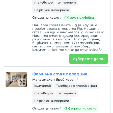
телевизор
интернет
Безжичен интернет
Опции за легло
(1 х) голяма двойна
Нашата стая Deluxe Fig за 3 души е
проектирана с темата Fig. Нашата
стая има единично легло и двойно легло.
Нашата стая с изглед към градината
разполага с баня с душ, кът за сядане,
безжичен интернет, LCD телевизор,
сателитни програми, минибар,
климатик, който може да се управлява
от стаята, настолна лампа, сешоар,
огледало за грим, централен подово
Изберете дати
отопление, комарници, бойлер. В
нашите стаи няма допълнителни легла
и не се пуши.
Фамилна стая с градина
Максимален брой хора
:
4
климатик
Телевизор с плосък екран
телевизор
интернет
Безжичен интернет
Опции за легло
(2 х) единично легло