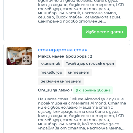
единично и 1 двойно легло, баня с душ,
кът за сядане, безжичен интернет, LCD
телевизор, сателитни програми,
минибар, климатик, настолна лампа,
сешоар, висок таван , огледало за грим. ,
централно подово отопление,
комарници, термокана. В нашите стаи
няма допълнителни легла и не се пуши.
Изберете дати
стандартна стая
Максимален брой хора
:
2
климатик
Телевизор с плосък екран
телевизор
интернет
Безжичен интернет
Опции за легло
(1 х) голяма двойна
Нашата стая Deluxe Almond за 2 души е
проектирана с темата Almond. Стаята
ни е с двойно легло. Нашата стая с
изглед към градината има баня с душ,
кът за сядане, безжичен интернет, LCD
телевизор, сателитни програми,
минибар, климатик, който може да се
управлява от стаята, настолна лампа,
сешоар, висок таван, огледало за грим,