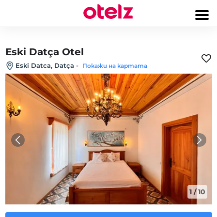
Eski Datça Otel
Eski Datca, Datça
-
Покажи на картата
1
/
10