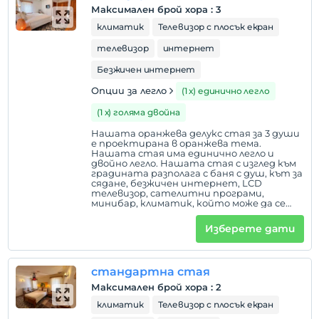
Максимален брой хора
:
3
климатик
Телевизор с плосък екран
телевизор
интернет
Безжичен интернет
Опции за легло
(1 х) единично легло
(1 х) голяма двойна
Нашата оранжева делукс стая за 3 души
е проектирана в оранжева тема.
Нашата стая има единично легло и
двойно легло. Нашата стая с изглед към
градината разполага с баня с душ, кът за
сядане, безжичен интернет, LCD
телевизор, сателитни програми,
минибар, климатик, който може да се
управлява от стаята, настолна лампа,
сешоар, огледало за грим, централен
Изберете дати
подово отопление, комарници, бойлер. В
нашите стаи няма допълнителни легла
и не се пуши.
стандартна стая
Максимален брой хора
:
2
климатик
Телевизор с плосък екран