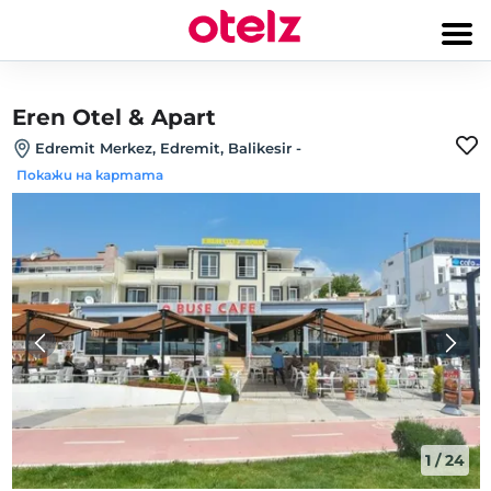
Eren Otel & Apart
Edremit Merkez, Edremit, Balikesir
-
Покажи на картата
1
/
24