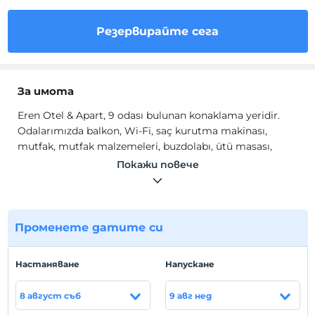
Резервирайте сега
За имота
Eren Otel & Apart, 9 odası bulunan konaklama yeridir.
Odalarımızda
balkon, Wi-Fi, saç kurutma makinası,
mutfak, mutfak malzemeleri, buzdolabı, ütü masası,
kanepe, banyo, tuvalet, 24 saat sıcak su, klima, uydu
Покажи повече
yayını ve televizyon gibi olanaklar mevcuttur.
местоположение
Altınoluk’un merkezinde, denize yürüme mesafesinde
Променете датите си
yer alan otelimiz, iki tarafı da gezi yolu olarak kullanılan
canlı bir konumda bulunuyor.
Hастаняване
Hапускане
Плажът
8 август съб
9 авг нед
Eren Otel & Apart, Altınoluk’un tümü halka açık olan