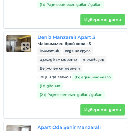
(1 х) Разтегателен диван / диван
Изберете дати
Deniz Manzaralı Apart 3
Максимален брой хора
:
5
климатик
седяща група
изглед към морето
телевизор
Безжичен интернет
Опции за легло
(1 х) единично легло
(1 х) двойно
(2 х) Разтегателен диван / диван
Изберете дати
Apart Oda Şehir Manzaralı