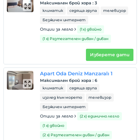
Максимален брой хора
:
3
климатик
седяща група
телевизор
Безжичен интернет
Опции за легло
(1 х) двойно
(1 х) Разтегателен диван / диван
Изберете дати
Apart Oda Deniz Manzaralı 1
Максимален брой хора
:
6
климатик
седяща група
изглед към морето
телевизор
Безжичен интернет
Опции за легло
(2 х) единично легло
(1 х) двойно
(2 х) Разтегателен диван / диван