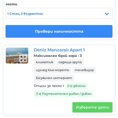
plajlarına yürüme mesafesinde yer aldığından her daim
гости
denizin, kumun ve güneşin keyfini çıkarabilirsiniz.
1 Стаи, 2 възрастни
Покажи на
Провери наличността
картата
Правила на хотела
Deniz Manzaralı Apart 1
настаняване
Максимален брой хора
:
3
След 14:00
климатик
седяща група
Разгледайте
изглед към морето
телевизор
Преди 11:00
Безжичен интернет
домашен любимец
Опции за легло
(1 х) двойно
Забранено за домашни любимци
(1 х) Разтегателен диван / диван
пушене
Налични са зони за пушачи
Изберете дати
Часове за настаняване