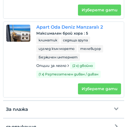
Изберете дати
Apart Oda Deniz Manzaralı 2
Максимален брой хора
:
5
климатик
седяща група
изглед към морето
телевизор
Безжичен интернет
Опции за легло
(2 х) двойно
(1 х) Разтегателен диван / диван
Изберете дати
За плажа
съоръжения