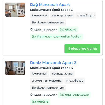
деца
Dağ Manzaralı Apart
Бебета под 2 не се таксуват
Максимален брой хора
:
3
1 дете(деца) до 17-годишна възраст на стая не се
климатик
седяща група
телевизор
таксуват
Безжичен интернет
Опции за легло
(1 х) двойно
(1 х) Разтегателен диван / диван
Изберете дати
Deniz Manzaralı Apart 2
Максимален брой хора
:
4
климатик
седяща група
изглед към морето
телевизор
Безжичен интернет
Опции за легло
(1 х) единично легло
(1 х) двойно