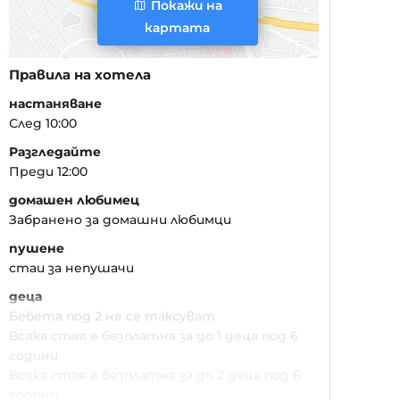
Покажи на
картата
Правила на хотела
настаняване
След 10:00
Разгледайте
Преди 12:00
домашен любимец
Забранено за домашни любимци
пушене
стаи за непушачи
деца
Бебета под 2 не се таксуват
Всяка стая е безплатна за до 1 деца под 6
години
Всяка стая е безплатна за до 2 деца под 6
години