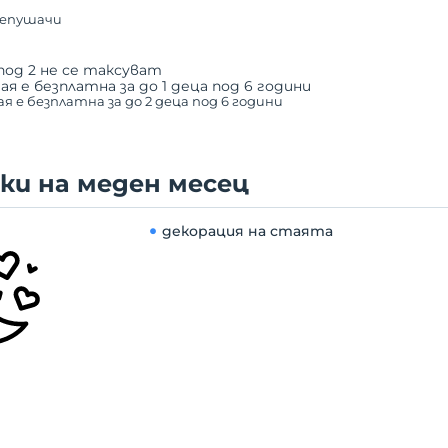
непушачи
под 2 не се таксуват
ая е безплатна за до 1 деца под 6 години
я е безплатна за до 2 деца под 6 години
ки на меден месец
декорация на стаята