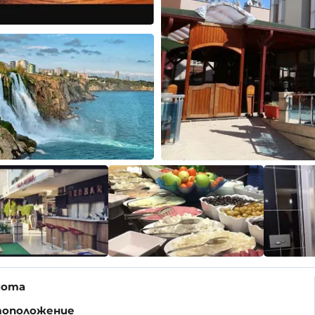
мота
оположение