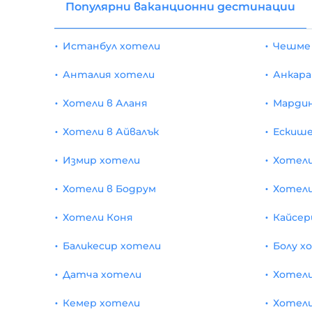
Популярни ваканционни дестинации
Истанбул хотели
Чешме
Анталия хотели
Анкара
Хотели в Аланя
Марди
Хотели в Айвалък
Ескише
Измир хотели
Хотели
Хотели в Бодрум
Хотели
Хотели Коня
Кайсер
Баликесир хотели
Болу х
Датча хотели
Хотели
Кемер хотели
Хотели