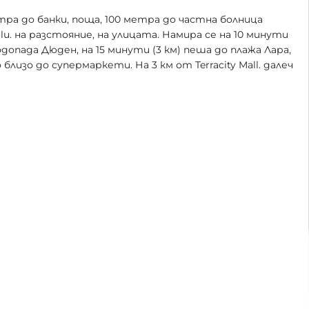
тра до банки, поща, 100 метра до частна болница
lu. на разстояние, на улицата. Намира се на 10 минути
допада Дюден, на 15 минути (3 км) пеша до плажа Лара,
 близо до супермаркети. На 3 км от Terracity Mall. далеч