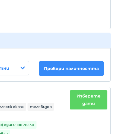
стни
Провери наличността
Изберете
дати
плосък екран
телевизор
 х) единично легло
иван