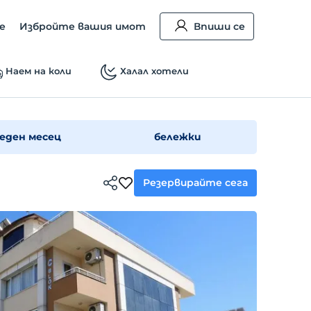
е
Избройте вашия имот
Впиши се
Наем на коли
Халал хотели
еден месец
бележки
Резервирайте сега