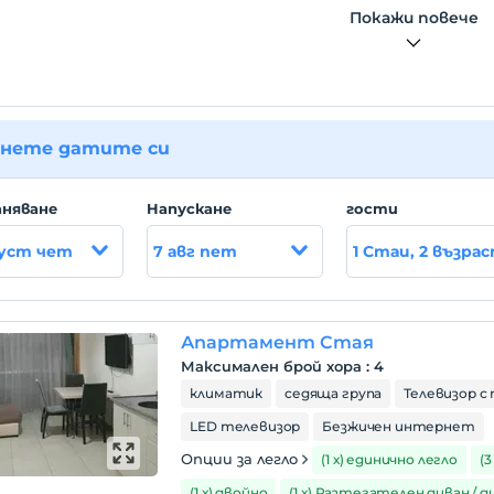
Покажи повече
нете датите си
няване
Hапускане
гости
густ чет
7 авг пет
1 Стаи, 2 възра
Апартамент Стая
Максимален брой хора
:
4
климатик
седяща група
Телевизор с 
LED телевизор
Безжичен интернет
Опции за легло
(1 х) единично легло
(3
(1 х) двойно
(1 х) Разтегателен диван / д