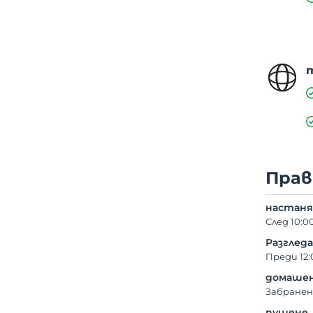
Прав
настаня
След 10:0
Разглед
Преди 12:
домашен
Забранен
пушене