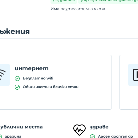
Има разтегателна яхта.
ъжения
интернет
Безплатно wifi
Общи части и всички стаи
публични места
здраве
градина
Лесен достъп до