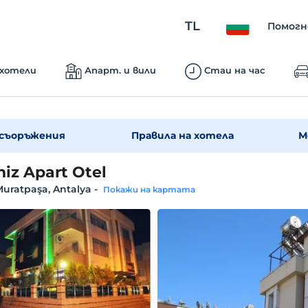
TL
Помогн
 хотели
Апарт. и вили
Стаи на час
съоръжения
Правила на хотела
М
niz Apart Otel
Muratpaşa, Antalya
-
Покажи на картата