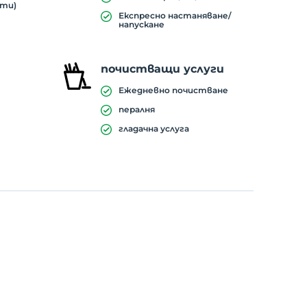
ути)
Експресно настаняване/
напускане
почистващи услуги
Ежедневно почистване
пералня
гладачна услуга