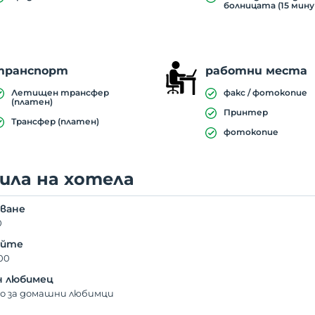
болницата (15 мин
транспорт
работни места
Летищен трансфер
факс / фотокопие
(платен)
Принтер
Трансфер (платен)
фотокопие
ила на хотела
ване
0
айте
00
 любимец
о за домашни любимци