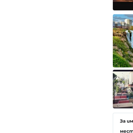
За и
мест