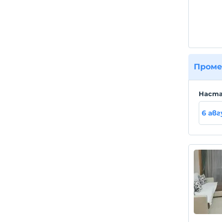
Проме
Hаста
6 ав