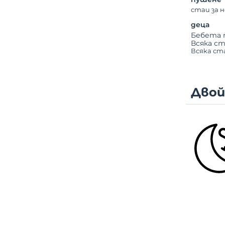
стаи за 
деца
Бебета 
Всяка ст
Всяка ста
Двой