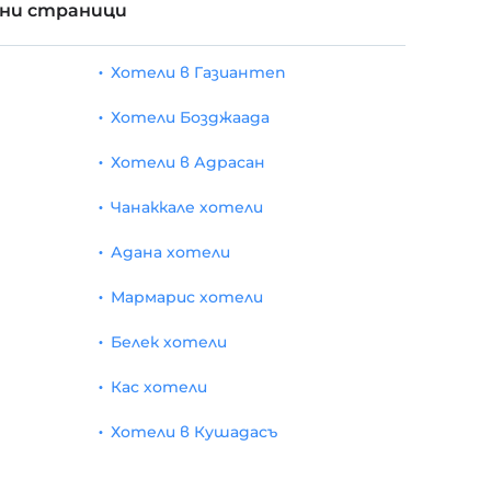
рни страници
Хотели в Газиантеп
Хотели Бозджаада
Хотели в Адрасан
Чанаккале хотели
Адана хотели
Мармарис хотели
Белек хотели
Кас хотели
Хотели в Кушадасъ