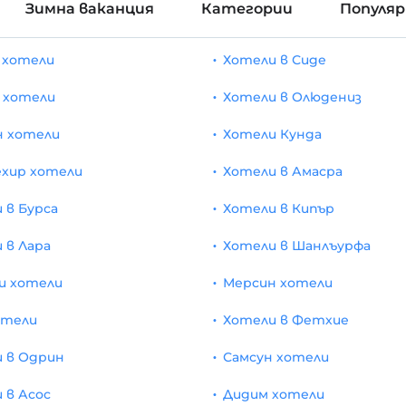
Зимна ваканция
Категории
Популя
 хотели
Хотели в Сиде
 хотели
Хотели в Олюдениз
н хотели
Хотели Кунда
хир хотели
Хотели в Амасра
 в Бурса
Хотели в Кипър
 в Лара
Хотели в Шанлъурфа
и хотели
Мерсин хотели
отели
Хотели в Фетхие
 в Одрин
Самсун хотели
 в Асос
Дидим хотели