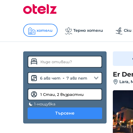
хотели
Термо хотели
Ски
Er De
-
6 авг чет
7 авг пет
Lara, 
1-нощувка
Търсене