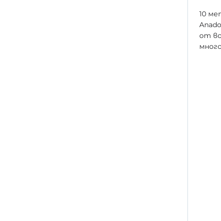
10 ме
Anado
от во
много