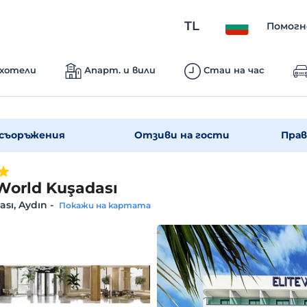
TL
Помогн
 хотели
Апарт. и вили
Стаи на час
съоръжения
Отзиви на гости
Прав
 World Kuşadası
sı, Aydın
-
Покажи на картата