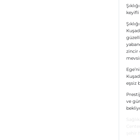
Şıklığ
keyifl
Şıklığ
Kuşada
güzell
yabanc
zincir
mevsim
Ege’ni
Kuşada
eşsiz 
Presti
ve gün
bekliy
Sağlık
Center
şehir 