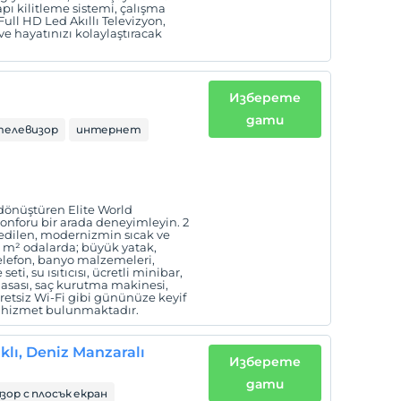
 kapı kilitleme sistemi, çalışma
Full HD Led Akıllı Televizyon,
ve hayatınızı kolaylaştıracak
Изберете
дати
телевизор
интернет
dönüştüren Elite World
konforu bir arada deneyimleyin. 2
 edilen, modernizmin sıcak ve
7 m² odalarda; büyük yatak,
telefon, banyo malzemeleri,
eti, su ısıtıcısı, ücretli minibar,
masası, saç kurutma makinesi,
ücretsiz Wi-Fi gibi gününüze keyif
ok hizmet bulunmaktadır.
aklı, Deniz Manzaralı
Изберете
дати
зор с плосък екран