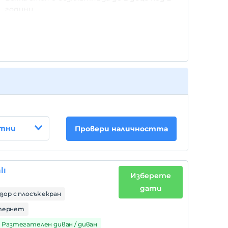
години
стни
Провери наличността
lı
Изберете
дати
зор с плосък екран
тернет
х) Разтегателен диван / диван