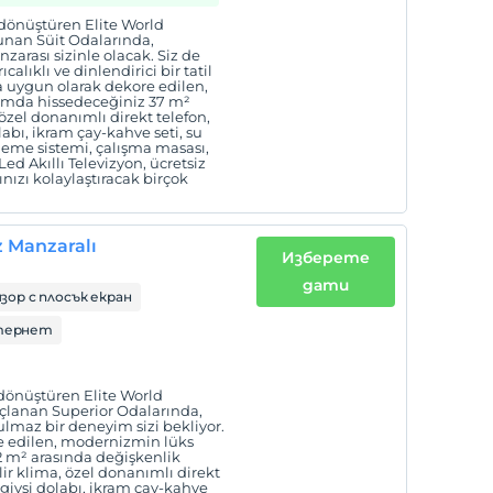
 dönüştüren Elite World
unan Süit Odalarında,
ası sizinle olacak. Siz de
alıklı ve dinlendirici bir tatil
a uygun olarak dekore edilen,
dımda hissedeceğiniz 37 m²
özel donanımlı direkt telefon,
labı, ikram çay-kahve seti, su
litleme sistemi, çalışma masası,
ed Akıllı Televizyon, ücretsiz
nızı kolaylaştıracak birçok
z Manzaralı
Изберете
дати
зор с плосък екран
тернет
dönüştüren Elite World
açlanan Superior Odalarında,
tulmaz bir deneyim sizi bekliyor.
re edilen, modernizmin lüks
2 m² arasında değişkenlik
ir klima, özel donanımlı direkt
 giysi dolabı, ikram çay-kahve