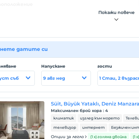
оположение
Покажи повече
sı merkezine 800 metre, Kuşadası Otobüs Terminali'ne 2 km,
 Menderes Havaalanına 65,8 km, uzaklıkta bulunmaktadır.
жът
z plaj girişi imkanı mevcuttur.
нете датите си
няване
Hапускане
гости
густ съб
9 авг нед
1 Стаи, 2 възра
Süit, Büyük Yataklı, Deniz Manzara
Максимален брой хора
:
4
климатик
изглед към морето
Телеви
телевизор
интернет
Безжичен ин
Опции за легло
(1 х) голяма двойна
(1 