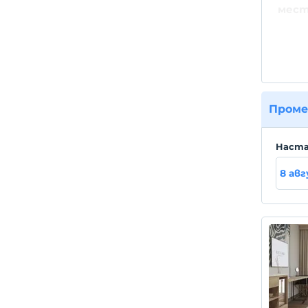
мест
Kuşada
Adnan
Пла
Üctesi
Проме
Hаста
8 ав