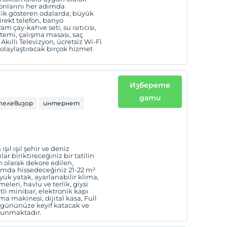
tonlarını her adımda
lik gösteren odalarda; büyük
irekt telefon, banyo
am çay-kahve seti, su ısıtıcısı,
istemi, çalışma masası, saç
kıllı Televizyon, ücretsiz Wi-Fi
olaylaştıracak birçok hizmet
Изберете
дати
телевизор
интернет
şıl ışıl şehir ve deniz
ar biriktireceğiniz bir tatilin
n olarak dekore edilen,
dımda hissedeceğiniz 21-22 m²
ük yatak, ayarlanabilir klima,
leri, havlu ve terlik, giysi
retli minibar, elektronik kapı
ma makinesi, dijital kasa, Full
bi gününüze keyif katacak ve
ulunmaktadır.