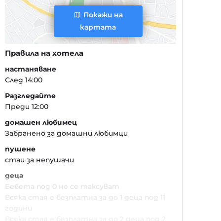
Покажи на
картата
Правила на хотела
настаняване
След 14:00
Разгледайте
Преди 12:00
домашен любимец
Забранено за домашни любимци
пушене
стаи за непушачи
деца
Бебета под 0 не се таксуват
Всяка стая е безплатна за до 1 деца под 11
години
Всяка стая е безплатна за до 2 деца под 2