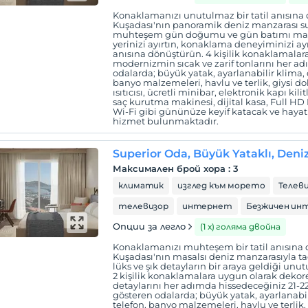
Konaklamanızı unutulmaz bir tatil anısına
Kuşadası'nın panoramik deniz manzarası s
muhteşem gün doğumu ve gün batımı manzar
yerinizi ayırtın, konaklama deneyiminizi ayrıc
anısına dönüştürün. 4 kişilik konaklamalar
modernizmin sıcak ve zarif tonlarını her a
odalarda; büyük yatak, ayarlanabilir klima, 
banyo malzemeleri, havlu ve terlik, giysi do
ısıtıcısı, ücretli minibar, elektronik kapı ki
saç kurutma makinesi, dijital kasa, Full HD L
Wi-Fi gibi gününüze keyif katacak ve hayatı
hizmet bulunmaktadır.
Superior Oda, Büyük Yataklı, Deni
Максимален брой хора
:
3
климатик
изглед към морето
Телеви
телевизор
интернет
Безжичен ин
Опции за легло
(1 х) голяма двойна
Konaklamanızı muhteşem bir tatil anısına 
Kuşadası'nın masalsı deniz manzarasıyla t
lüks ve şık detayların bir araya geldiği unu
2 kişilik konaklamalara uygun olarak deko
detaylarını her adımda hissedeceğiniz 21-2
gösteren odalarda; büyük yatak, ayarlanabil
telefon, banyo malzemeleri, havlu ve terlik,