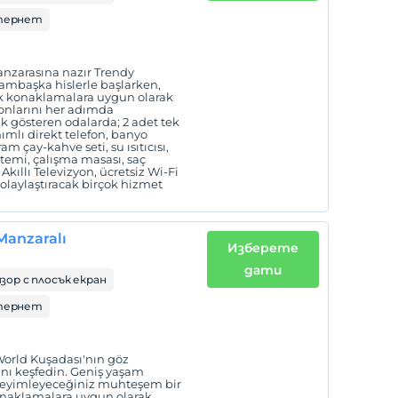
тернет
nzarasına nazır Trendy
bambaşka hislerle başlarken,
ilik konaklamalara uygun olarak
tonlarını her adımda
k gösteren odalarda; 2 adet tek
nımlı direkt telefon, banyo
am çay-kahve seti, su ısıtıcısı,
istemi, çalışma masası, saç
kıllı Televizyon, ücretsiz Wi-Fi
olaylaştıracak birçok hizmet
Manzaralı
Изберете
дати
зор с плосък екран
тернет
World Kuşadası'nın göz
nı keşfedin. Geniş yaşam
deneyimleyeceğiniz muhteşem bir
k konaklamalara uygun olarak