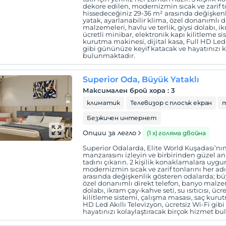
dekore edilen, modernizmin sıcak ve zarif 
hissedeceğiniz 29-36 m² arasında değişken
yatak, ayarlanabilir klima, özel donanımlı d
malzemeleri, havlu ve terlik, giysi dolabı, ikr
ücretli minibar, elektronik kapı kilitleme s
kurutma makinesi, dijital kasa, Full HD Led A
gibi gününüze keyif katacak ve hayatınızı k
bulunmaktadır.
Superior Oda, Büyük Yataklı
Максимален брой хора
:
3
климатик
Телевизор с плосък екран
Безжичен интернет
Опции за легло
(1 х) голяма двойна
Superior Odalarda, Elite World Kuşadası’nın ı
manzarasını izleyin ve birbirinden güzel anıl
tadını çıkarın. 2 kişilik konaklamalara uygu
modernizmin sıcak ve zarif tonlarını her a
arasında değişkenlik gösteren odalarda; büy
özel donanımlı direkt telefon, banyo malzeme
dolabı, ikram çay-kahve seti, su ısıtıcısı, üc
kilitleme sistemi, çalışma masası, saç kurut
HD Led Akıllı Televizyon, ücretsiz Wi-Fi gi
hayatınızı kolaylaştıracak birçok hizmet b