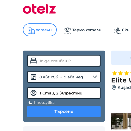
хотели
Термо хотели
Ски
-
8 авг съб
9 авг нед
Elite
Kuşada
1-нощувка
Търсене