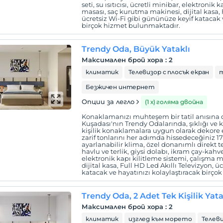
seti, su ısıtıcısı, ücretli minibar, elektronik
masası, saç kurutma makinesi, dijital kasa, 
ücretsiz Wi-Fi gibi gününüze keyif katacak 
birçok hizmet bulunmaktadır.
Trendy Oda, Büyük Yataklı
Максимален брой хора
:
2
климатик
Телевизор с плосък екран
Безжичен интернет
Опции за легло
(1 х) голяма двойна
Konaklamanızı muhteşem bir tatil anısına 
Kuşadası'nın Trendy Odalarında, şıklığı ve 
kişilik konaklamalara uygun olarak dekore
zarif tonlarını her adımda hissedeceğiniz 1
ayarlanabilir klima, özel donanımlı direkt 
havlu ve terlik, giysi dolabı, ikram çay-kahve s
elektronik kapı kilitleme sistemi, çalışma 
dijital kasa, Full HD Led Akıllı Televizyon, 
katacak ve hayatınızı kolaylaştıracak birç
Trendy Oda, 2 Adet Tek Kişilik Yat
Максимален брой хора
:
2
климатик
изглед към морето
Телеви