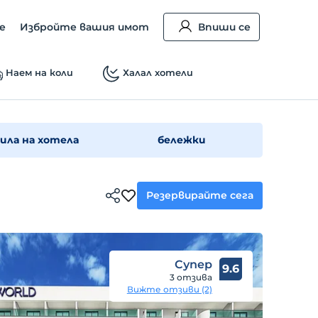
е
Избройте вашия имот
Впиши се
Наем на коли
Халал хотели
ила на хотела
бележки
Резервирайте сега
Супер
9.6
3 отзива
Вижте отзиви (2)