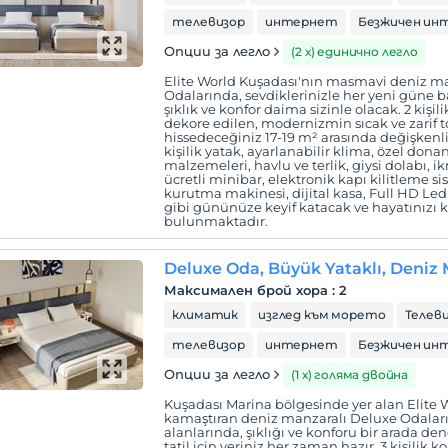
телевизор
интернет
Безжичен ин
Опции за легло
(2 х) единично легло
Elite World Kuşadası'nın masmavi deniz ma
Odalarında, sevdiklerinizle her yeni güne 
şıklık ve konfor daima sizinle olacak. 2 kiş
dekore edilen, modernizmin sıcak ve zarif 
hissedeceğiniz 17-19 m² arasında değişkenli
kişilik yatak, ayarlanabilir klima, özel dona
malzemeleri, havlu ve terlik, giysi dolabı, ikr
ücretli minibar, elektronik kapı kilitleme s
kurutma makinesi, dijital kasa, Full HD Led A
gibi gününüze keyif katacak ve hayatınızı k
bulunmaktadır.
Deluxe Oda, Büyük Yataklı, Deniz 
Максимален брой хора
:
2
климатик
изглед към морето
Телеви
телевизор
интернет
Безжичен ин
Опции за легло
(1 х) голяма двойна
Kuşadası Marina bölgesinde yer alan Elite 
kamaştıran deniz manzaralı Deluxe Odaları
alanlarında, şıklığı ve konforu bir arada 
tatil için yeriniz her zaman hazır. 3 kişili