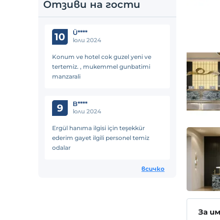
Отзиви на гости
Ü****
10
юли 2024
Konum ve hotel cok guzel yeni ve
tertemiz. , mukemmel gunbatimi
manzarali
B****
9
юли 2024
Ergül hanıma ilgisi için teşekkür
ederim gayet ilgili personel temiz
odalar
всичко
За и