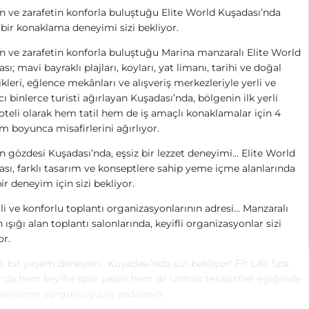
ın ve zarafetin konforla buluştuğu Elite World Kuşadası’nda
i bir konaklama deneyimi sizi bekliyor.
ın ve zarafetin konforla buluştuğu Marina manzaralı Elite World
sı; mavi bayraklı plajları, koyları, yat limanı, tarihi ve doğal
ikleri, eğlence mekânları ve alışveriş merkezleriyle yerli ve
ı binlerce turisti ağırlayan Kuşadası’nda, bölgenin ilk yerli
 oteli olarak hem tatil hem de iş amaçlı konaklamalar için 4
 boyunca misafirlerini ağırlıyor.
n gözdesi Kuşadası’nda, eşsiz bir lezzet deneyimi… Elite World
sı, farklı tasarım ve konseptlere sahip yeme içme alanlarında
bir deneyim için sizi bekliyor.
jli ve konforlu toplantı organizasyonlarının adresi... Manzaralı
 ışığı alan toplantı salonlarında, keyifli organizasyonlar sizi
or.
lı bir yaşam deneyimi, Kuşadası’nda sizi bekliyor! Fit Life Spa
’da hem keyifle spor yapın hem de uzman terapistler eşliğinde
hayatının yorgunluğuyla vedalaşın.