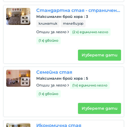
Стандартна стая - страничен изглед към морето
Правила на хотела
Максимален брой хора
:
3
настаняване
климатик
телевизор
След 14:00
Опции за легло
(2 х) единично легло
Разгледайте
(1 х) двойно
Преди 12:00
домашен любимец
Изберете дати
Забранено за домашни любимци
пушене
Семейна стая
стаи за непушачи
Максимален брой хора
:
5
деца
Опции за легло
(1 х) единично легло
Бебета под 0 не се таксуват
(1 х) двойно
Всяка стая е безплатна за до 1 деца под 12 години
Всяка стая е безплатна за до 2 деца под 7 години
Изберете дати
Икономична стая