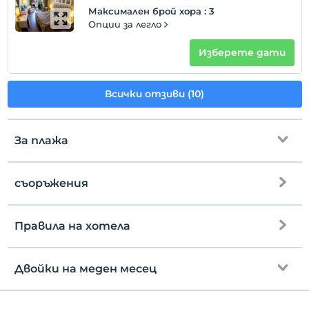
Максимален брой хора
:
3
Опции за легло
Изберете дати
Всички отзиви (10)
За плажа
съоръжения
първа линия до плажа
частен плаж
Правила на хотела
интернет
пясъчен плаж
настаняване
Безплатно wifi
След 14:00
Двойки на меден месец
скеле
Общи части и всички стаи
Разгледайте
Преди 12:00
Плитко море на брега