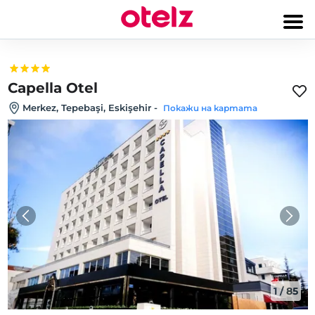
Capella Otel
Merkez, Tepebaşi, Eskişehir
-
Покажи на картата
1
/
85