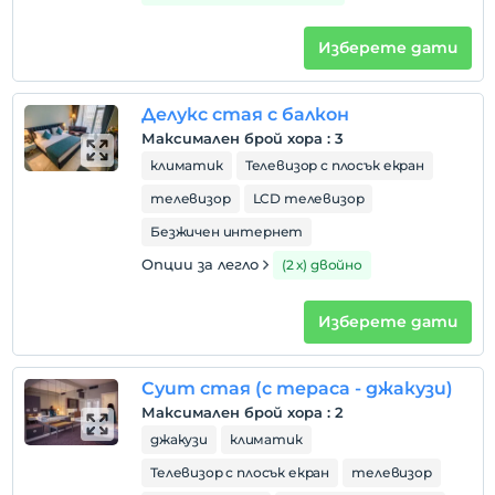
Покажи на
Изберете дати
картата
Делукс стая с балкон
Правила на хотела
Максимален брой хора
:
3
настаняване
климатик
Телевизор с плосък екран
След 14:00
телевизор
LCD телевизор
Разгледайте
Безжичен интернет
Преди 12:00
Опции за легло
(2 х) двойно
домашен любимец
Забранено за домашни любимци
Изберете дати
пушене
стаи за непушачи
Суит стая (с тераса - джакузи)
деца
Максимален брой хора
:
2
Бебета под 2 не се таксуват
джакузи
климатик
1 дете(деца) до 5-годишна възраст на стая не се
таксуват
Телевизор с плосък екран
телевизор