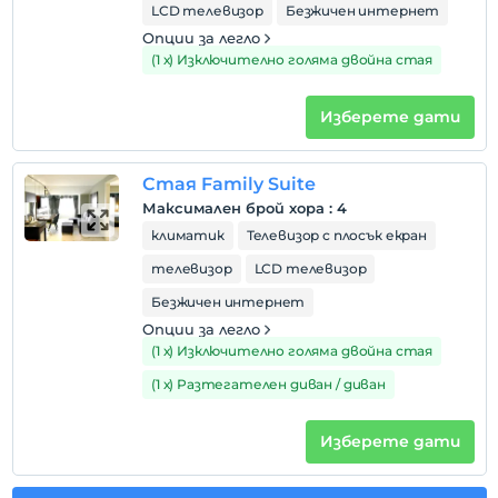
LCD телевизор
Безжичен интернет
Опции за легло
(1 х) Изключително голяма двойна стая
Изберете дати
Стая Family Suite
Максимален брой хора
:
4
климатик
Телевизор с плосък екран
телевизор
LCD телевизор
Безжичен интернет
Опции за легло
(1 х) Изключително голяма двойна стая
(1 х) Разтегателен диван / диван
Изберете дати