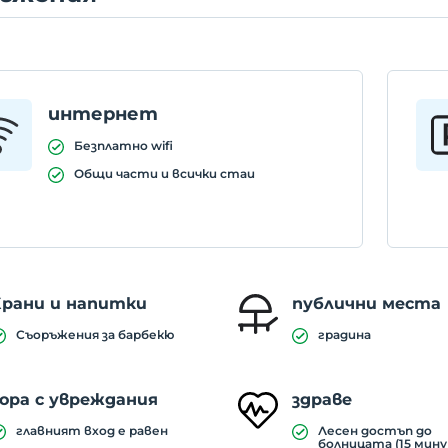
интернет
Безплатно wifi
Общи части и всички стаи
Храни и напитки
публични места
Съоръжения за барбекю
градина
ора с увреждания
здраве
главният вход е равен
Лесен достъп до
болницата (15 мин