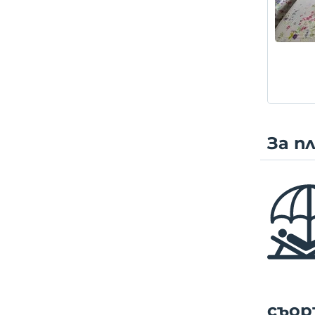
За п
съор