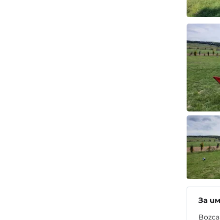
За и
Bozcaa