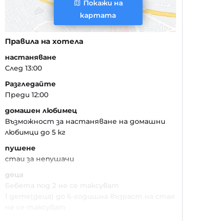
Покажи на
картата
Правила на хотела
настаняване
След 13:00
Разгледайте
Преди 12:00
домашен любимец
Възможност за настаняване на домашни
любимци до 5 кг
пушене
стаи за непушачи
деца
Бебета под 2 не се таксуват
1 дете(деца) до 6-годишна възраст на стая
не се таксуват