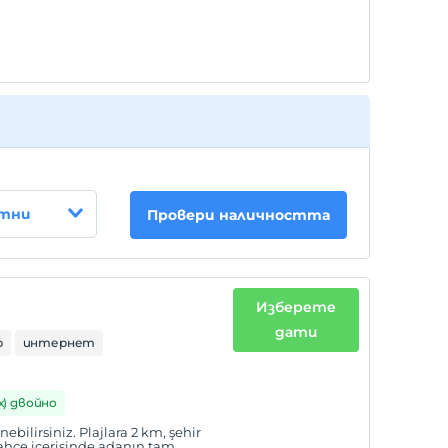
стни
Провери наличността
Изберете
дати
р
интернет
 х) двойно
bilirsiniz. Plajlara 2 km, şehir
hçe içerisinde adanın tam