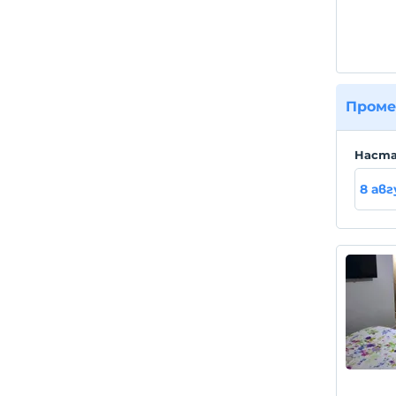
Проме
Hаста
8 ав