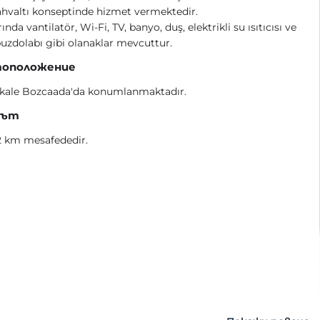
hvaltı konseptinde hizmet vermektedir.
ında vantilatör, Wi-Fi, TV, banyo, duş, elektrikli su ısıtıcısı ve
uzdolabı gibi olanaklar mevcuttur.
оположение
kale Bozcaada'da konumlanmaktadır.
жът
2 km mesafededir.