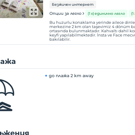
Безжичен интернет
Опции за легло
(1 х) единично легло
(1
Bu huzurlu konaklama yerinde ailece dinlene
merkezine 2 km olan taşevimiz 4 dönüm ba
ortasında bulunmaktadır. Kahvaltı dahil
keyfi yapılabilmektedir. İnsta ve Face mecvu
bakılabilir.
лажа
до плажа
2 km away
ъжения