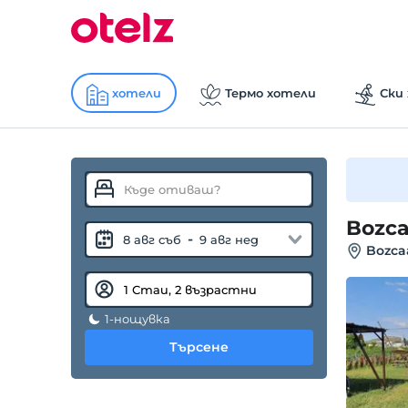
хотели
Термо хотели
Ски
Bozca
-
8 авг съб
9 авг нед
Bozca
1-нощувка
Търсене