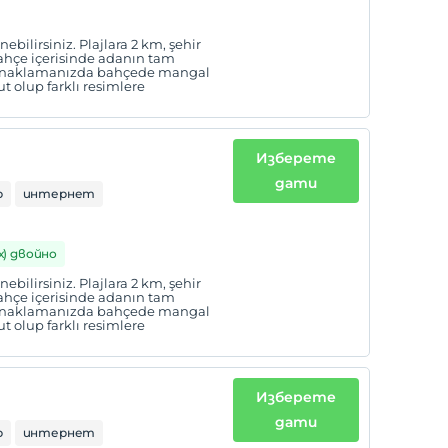
bilirsiniz. Plajlara 2 km, şehir
hçe içerisinde adanın tam
 konaklamanızda bahçede mangal
t olup farklı resimlere
Изберете
дати
р
интернет
 х) двойно
bilirsiniz. Plajlara 2 km, şehir
hçe içerisinde adanın tam
 konaklamanızda bahçede mangal
t olup farklı resimlere
Изберете
дати
р
интернет