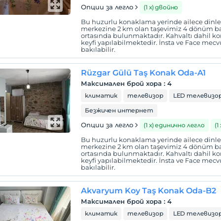
Опции за легло
(1 х) двойно
Bu huzurlu konaklama yerinde ailece dinlene
merkezine 2 km olan taşevimiz 4 dönüm ba
ortasında bulunmaktadır. Kahvaltı dahil
keyfi yapılabilmektedir. İnsta ve Face mecvu
bakılabilir.
Rüzgar Gülü Taş Konak Oda-A1
Максимален брой хора
:
4
климатик
телевизор
LED телевизо
Безжичен интернет
Опции за легло
(1 х) единично легло
(1
Bu huzurlu konaklama yerinde ailece dinlene
merkezine 2 km olan taşevimiz 4 dönüm ba
ortasında bulunmaktadır. Kahvaltı dahil
keyfi yapılabilmektedir. İnsta ve Face mecvu
bakılabilir.
Akvaryum Koy Taş Konak Oda-B2
Максимален брой хора
:
4
климатик
телевизор
LED телевизо