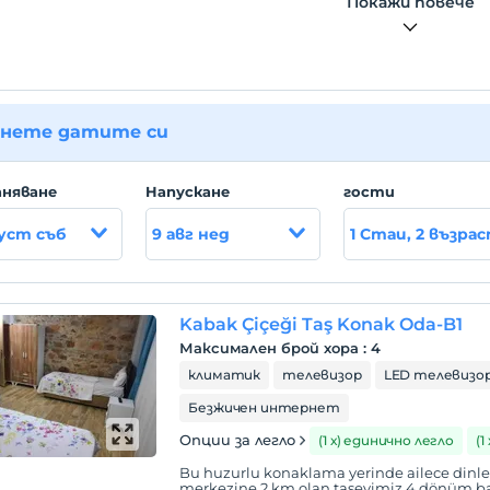
Покажи повече
нете датите си
няване
Hапускане
гости
густ съб
9 авг нед
1 Стаи, 2 възра
Kabak Çiçeği Taş Konak Oda-B1
Максимален брой хора
:
4
климатик
телевизор
LED телевизо
Безжичен интернет
Опции за легло
(1 х) единично легло
(1
Bu huzurlu konaklama yerinde ailece dinlene
merkezine 2 km olan taşevimiz 4 dönüm ba