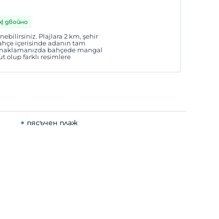
 х) двойно
bilirsiniz. Plajlara 2 km, şehir
hçe içerisinde adanın tam
 konaklamanızda bahçede mangal
t olup farklı resimlere
пясъчен плаж