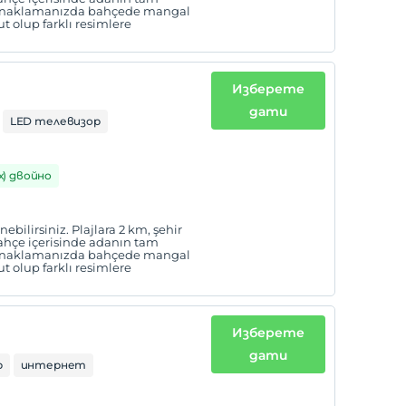
 konaklamanızda bahçede mangal
t olup farklı resimlere
Изберете
дати
LED телевизор
 х) двойно
bilirsiniz. Plajlara 2 km, şehir
hçe içerisinde adanın tam
 konaklamanızda bahçede mangal
t olup farklı resimlere
Изберете
дати
р
интернет