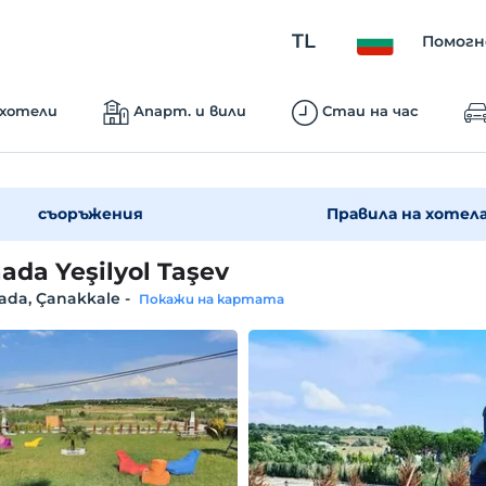
TL
Помогн
 хотели
Апарт. и вили
Стаи на час
съоръжения
Правила на хотел
ada Yeşilyol Taşev
ada, Çanakkale
-
Покажи на картата