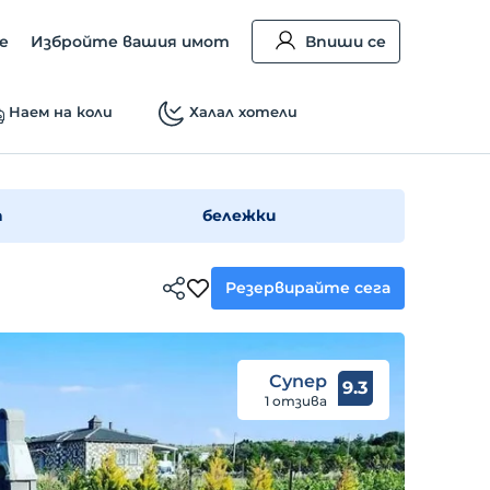
е
Избройте вашия имот
Впиши се
Наем на коли
Халал хотели
а
бележки
Резервирайте сега
Супер
9.3
1 отзива