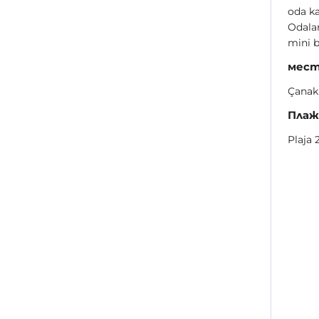
oda ka
Odalar
mini b
мест
Çanak
Пла
Plaja 