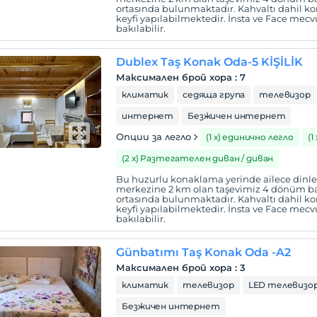
ortasında bulunmaktadır. Kahvaltı dahil
keyfi yapılabilmektedir. İnsta ve Face mecvu
bakılabilir.
Dublex Taş Konak Oda-5 KİŞİLİK
Максимален брой хора
:
7
климатик
седяща група
телевизор
интернет
Безжичен интернет
Опции за легло
(1 х) единично легло
(1
(2 х) Разтегателен диван / диван
Bu huzurlu konaklama yerinde ailece dinlene
merkezine 2 km olan taşevimiz 4 dönüm ba
ortasında bulunmaktadır. Kahvaltı dahil
keyfi yapılabilmektedir. İnsta ve Face mecvu
bakılabilir.
Günbatımı Taş Konak Oda -A2
Максимален брой хора
:
3
климатик
телевизор
LED телевизо
Безжичен интернет