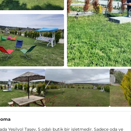
мота
da Yeşilyol Taşev, 5 odalı butik bir işletmedir. Sadece oda ve