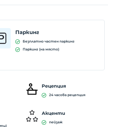
Паркинг
Безплатно частен паркинг
Паркинг (на място)
Рецепция
24 часова рецепция
Акценти
пейзаж
ути)