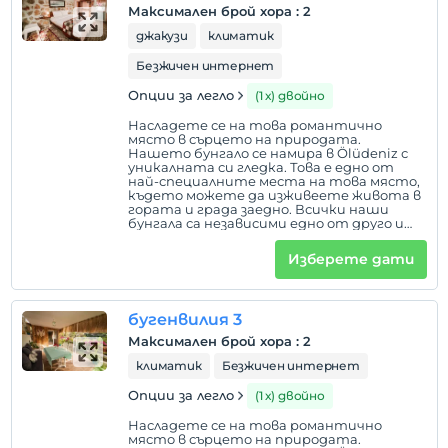
сте преплетени с природата.
Максимален брой хора
:
2
джакузи
климатик
Безжичен интернет
Опции за легло
(1 х) двойно
Насладете се на това романтично
място в сърцето на природата.
Нашето бунгало се намира в Ölüdeniz с
уникалната си гледка. Това е едно от
най-специалните места на това място,
където можете да изживеете живота в
гората и града заедно. Всички наши
бунгала са независими едно от друго и
всяко от тях има градински порти,
които се отварят към независима
Изберете дати
горска пътека. Той е в самата
централна точка, където можете да
станете сутрин и да отидете до
Hisarönü и Ovacık с горска разходка, за
бугенвилия 3
предпочитане пеша до Ölüdeniz, докато
сте преплетени с природата.
Максимален брой хора
:
2
климатик
Безжичен интернет
Опции за легло
(1 х) двойно
Насладете се на това романтично
място в сърцето на природата.