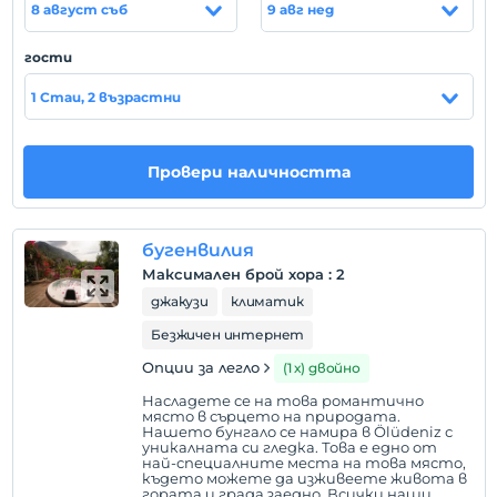
концепция за възрастни. Разполага с 1 двойно
8 август съб
9 авг нед
легло, кухня, тоалетна и баня, Wi-Fi, климатик.
гости
местоположение
1 Стаи, 2 възрастни
Летището е на 60 км. Приблизително 1 час и 15
минути, на 13 км от центъра на Фетие, на 500
метра от пазарите и ресторантите в Хисарону.
Провери наличността
далеч
Плажът
бугенвилия
На 3 км от Олудениз и плажа Кидрак. далеч
Максимален брой хора
:
2
джакузи
климатик
Покажи на
Безжичен интернет
картата
Опции за легло
(1 х) двойно
Насладете се на това романтично
Правила на хотела
място в сърцето на природата.
Нашето бунгало се намира в Ölüdeniz с
уникалната си гледка. Това е едно от
настаняване
най-специалните места на това място,
След 14:30
където можете да изживеете живота в
гората и града заедно. Всички наши