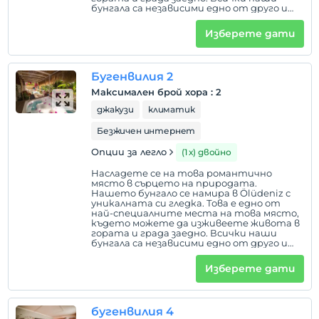
бунгала са независими едно от друго и
Разгледайте
всяко от тях има градински порти,
Преди 11:00
които се отварят към независима
Изберете дати
горска пътека. Той е в самата
домашен любимец
централна точка, където можете да
станете сутрин и да отидете до
Допускат се домашни любимци
Hisarönü и Ovacık с горска разходка, за
Бугенвилия 2
предпочитане пеша до Ölüdeniz, докато
пушене
сте преплетени с природата.
Максимален брой хора
:
2
стаи за непушачи
джакузи
климатик
деца
Безжичен интернет
Деца под 16 години нямат право да отсядат в
Опции за легло
(1 х) двойно
това съоръжение.
Насладете се на това романтично
място в сърцето на природата.
Нашето бунгало се намира в Ölüdeniz с
уникалната си гледка. Това е едно от
най-специалните места на това място,
където можете да изживеете живота в
гората и града заедно. Всички наши
бунгала са независими едно от друго и
всяко от тях има градински порти,
които се отварят към независима
Изберете дати
горска пътека. Той е в самата
централна точка, където можете да
станете сутрин и да отидете до
Hisarönü и Ovacık с горска разходка, за
бугенвилия 4
предпочитане пеша до Ölüdeniz, докато