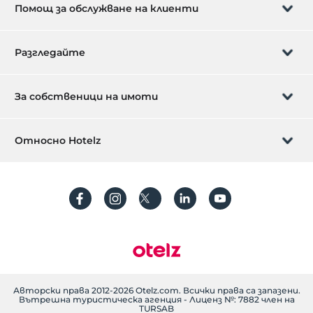
Помощ за обслужване на клиенти
хотел за възрастни
Управление на резервацията
Разгледайте
Да ти се обадим
Карта за подарък
За собственици на имоти
Станете партньор
Какво е ZMoney?
Избройте своя имот сега
Относно Hotelz
Свържете се с нас
Впиши се
Посочете вашия апартамент/вила
За нас
Често задавани въпроси
регистрирам
устойчивост
Защита на личните данни
Правила и условия
Ръководство за транзакции
поясняващ текст
Авторски права 2012-2026 Otelz.com. Всички права са запазени.
Вътрешна туристическа агенция - Лиценз №: 7882 член на
TURSAB