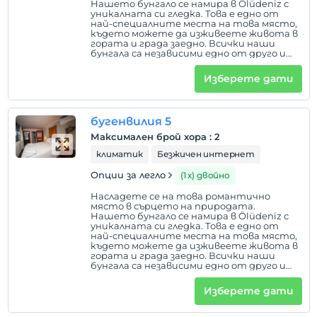
Нашето бунгало се намира в Ölüdeniz с
уникалната си гледка. Това е едно от
най-специалните места на това място,
където можете да изживеете живота в
гората и града заедно. Всички наши
бунгала са независими едно от друго и
всяко от тях има градински порти,
които се отварят към независима
Изберете дати
горска пътека. Той е в самата
централна точка, където можете да
станете сутрин и да отидете до
Hisarönü и Ovacık с горска разходка, за
бугенвилия 5
предпочитане пеша до Ölüdeniz, докато
сте преплетени с природата.
Максимален брой хора
:
2
климатик
Безжичен интернет
Опции за легло
(1 х) двойно
Насладете се на това романтично
място в сърцето на природата.
Нашето бунгало се намира в Ölüdeniz с
уникалната си гледка. Това е едно от
най-специалните места на това място,
където можете да изживеете живота в
гората и града заедно. Всички наши
бунгала са независими едно от друго и
всяко от тях има градински порти,
които се отварят към независима
Изберете дати
горска пътека. Той е в самата
централна точка, където можете да
станете сутрин и да отидете до