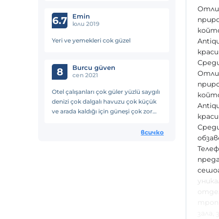
Отлич
Osmanlı mutfağı sonuçta.
Emin
6.7
приро
юли 2019
който
Yeri ve yemekleri cok güzel
Antiq
краси
Среди
Burcu güven
8
Отлич
сеп 2021
приро
Otel çalışanları çok güler yüzlü saygılı
който
denizi çok dalgalı havuzu çok küçük
Antiq
ve arada kaldığı için güneşi çok zor
краси
görüyor.Otel sürekli temizleniyor
Среди
odalar çok temiz tek sorunu yemek o
всичко
обзав
kadar sınırlı ki yemek çeşitleri sulu
Телеф
yemek neredeyse hiç bulamazsınız
преда
sebze yok denecek kadar az. Fiyat
сешоа
performans oteli
уника
отдел
тропи
зала,