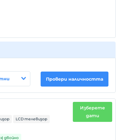
стни
Провери наличността
Изберете
дати
изор
LCD телевизор
1 х) двойно