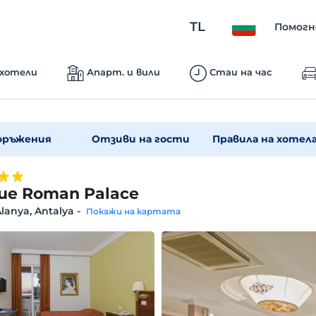
TL
Помогн
 хотели
Апарт. и вили
Стаи на час
оръжения
Отзиви на гости
Правила на хотел
ue Roman Palace
lanya, Antalya
-
Покажи на картата