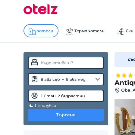
хотели
Термо хотели
Ски
съ
-
8 авг съб
9 авг нед
Antiq
Oba, A
1-нощувка
Търсене