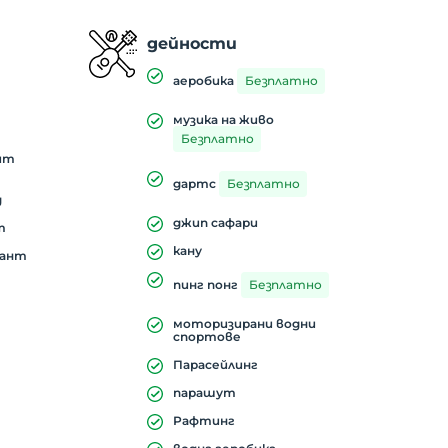
и
дейности
аеробика
Безплатно
музика на живо
Безплатно
ит
дартс
Безплатно
д
джип сафари
т
кану
рант
пинг понг
Безплатно
моторизирани водни
спортове
Парасейлинг
парашут
Рафтинг