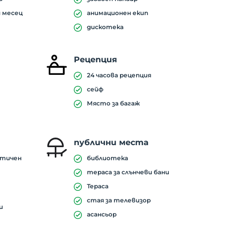
 месец
анимационен екип
дискотека
Рецепция
24 часова рецепция
сейф
Място за багаж
публични места
етичен
библиотека
тераса за слънчеви бани
Тераса
стая за телевизор
и
асансьор