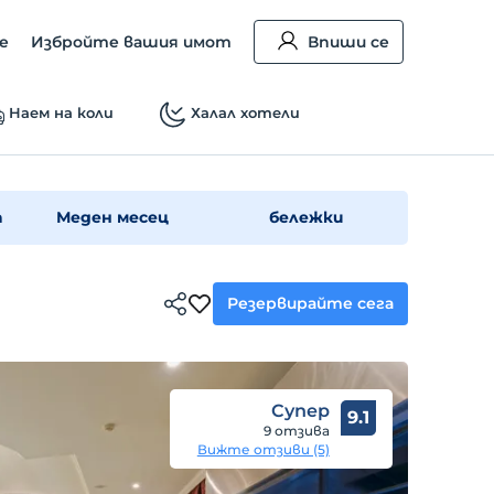
е
Избройте вашия имот
Впиши се
Наем на коли
Халал хотели
а
Меден месец
бележки
Резервирайте сега
Супер
9.1
9 отзива
Вижте отзиви (5)