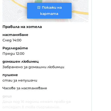
Покажи на
картата
Правила на хотела
настаняване
След 14:00
Разгледайте
Преди 12:00
домашен любимец
Забранено за домашни любимци
пушене
стаи за непушачи
Часове за настаняване
деца
Деца под 16 години нямат право да
отсядат в това съоръжение.