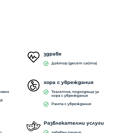
здраве
Доктор (десет сайта)
хора с увреждания
наем
Тоалетна, подходяща за
хора с увреждания
ер
Рампа с увреждания
Развлекателни услуги
р
забавен панаир