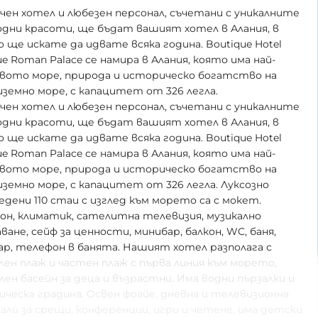
ен хотел и любезен персонал, съчетани с уникалните
дни красоти, ще бъдат вашият хотел в Алания, в
 ще искате да идвате всяка година. Boutique Hotel
ue Roman Palace се намира в Алания, която има най-
вото море, природа и историческо богатство на
земно море, с капацитет от 326 легла.
ен хотел и любезен персонал, съчетани с уникалните
дни красоти, ще бъдат вашият хотел в Алания, в
 ще искате да идвате всяка година. Boutique Hotel
ue Roman Palace се намира в Алания, която има най-
вото море, природа и историческо богатство на
земно море, с капацитет от 326 легла. Луксозно
едени 110 стаи с изглед към морето са с мокет.
он, климатик, сателитна телевизия, музикално
ване, сейф за ценности, минибар, балкон, WC, баня,
р, телефон в банята. Нашият хотел разполага с
лен плаж и частен плаж с първа линия към морето,
ен басейн за деца и възрастни. Има водни пързалки и
ческа градина. Освен фоайе, дневна и телевизионна
 зали за срещи, конференции, игри и четене, има детски