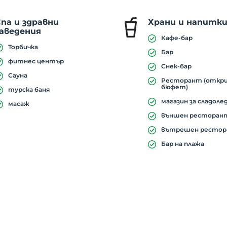
па и здравни
Храни и напитк
заведения
Кафе-бар
Торбичка
Бар
фитнес център
Снек-бар
Сауна
Ресторант (откр
бюфет)
турска баня
магазин за сладоле
масаж
външен ресторан
вътрешен ресто
Бар на плажа