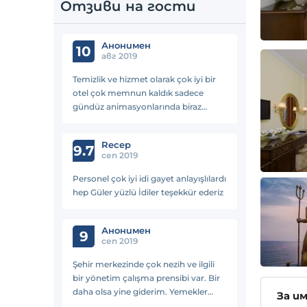
Отзиви на гости
Анонимен
10
авг 2019
Temizlik ve hizmet olarak çok iyi bir
otel çok memnun kaldık sadece
gündüz animasyonlarında biraz
eksiklik var
Recep
9.7
сеп 2019
Personel çok iyi idi gayet anlayışlılardı
hep Güler yüzlü İdiler teşekkür ederiz
Анонимен
9
сеп 2019
Şehir merkezinde çok nezih ve ilgili
bir yönetim çalışma prensibi var. Bir
daha olsa yine giderim. Yemekler
За и
mükemmel derecede lezzetli