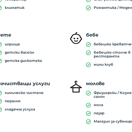
климатик
Романтика / Меден
дете
бебе
игрище
бебешко креватче
детски басейн
Бебешко столче в
ресторанта
детска дискотека
мини клуб
почистващи услуги
молове
химическо чистене
Фризьорски / Козм
салон
пералня
мола
гладачна услуга
пазар
Магазин за сувенир