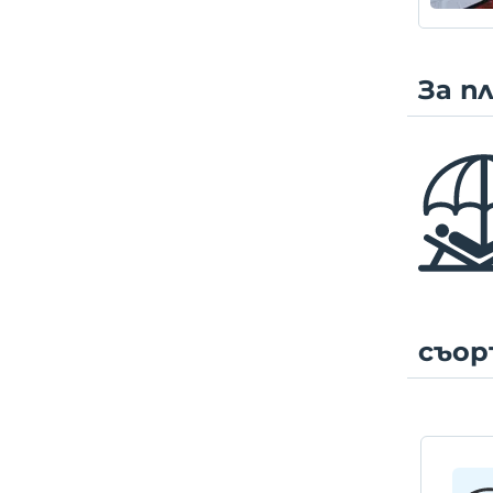
За п
съор