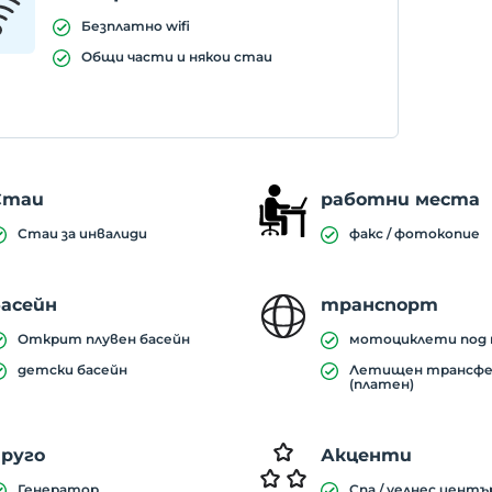
Безплатно wifi
Общи части и някои стаи
Стаи
работни места
Стаи за инвалиди
факс / фотокопие
басейн
транспорт
Открит плувен басейн
мотоциклети под 
детски басейн
Летищен трансф
(платен)
друго
Акценти
Генератор
Спа / уелнес центъ