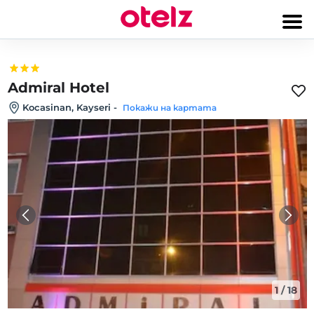
Admiral Hotel
Kocasinan, Kayseri
-
Покажи на картата
1
/
18