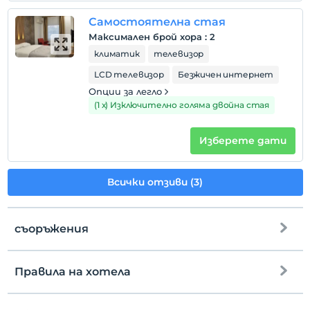
Самостоятелна стая
Максимален брой хора
:
2
климатик
телевизор
LCD телевизор
Безжичен интернет
Опции за легло
(1 х) Изключително голяма двойна стая
Изберете дати
Всички отзиви (3)
съоръжения
Правила на хотела
интернет
настаняване