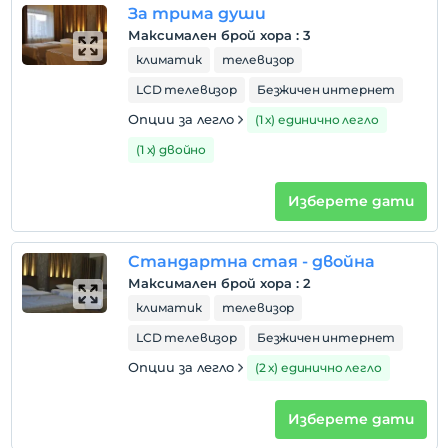
Правила на хотела
За трима души
настаняване
Максимален брой хора
:
3
След 12:00
климатик
телевизор
Разгледайте
LCD телевизор
Безжичен интернет
Преди 11:00
Опции за легло
(1 х) единично легло
домашен любимец
(1 х) двойно
Забранено за домашни любимци
пушене
Изберете дати
стаи за непушачи
деца
Стандартна стая - двойна
Бебета под 2 не се таксуват
Максимален брой хора
:
2
Всяка стая е безплатна за до 1 деца под 6 години
климатик
телевизор
Всяка стая е безплатна за до 2 деца под 6 години
LCD телевизор
Безжичен интернет
Опции за легло
(2 х) единично легло
Изберете дати