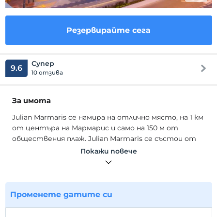
Резервирайте сега
Супер
9.6
10 отзива
За имота
Julian Marmaris се намира на отлично място, на 1 км
от центъра на Мармарис и само на 150 м от
обществения плаж. Julian Marmaris се състои от
96 стаи, 86 стандартни и 10 луксозни стаи. Всички
Покажи повече
наши стаи, внимателно проектирани в пастелни
тонове, имат балкон с изглед към града,
широколентов безжичен достъп до интернет,
комплект за чай/кафе, LCD телевизор с местни и
Променете датите си
международни предавания, минибар и дървен
паркет.