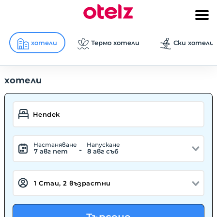
хотели
Термо хотели
Ски хотели
хотели
Hастаняване
Hапускане
-
7 авг пет
8 авг съб