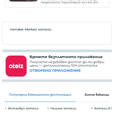
пандемията. Разположено на 4 км от
центъра на Адапазари, нашето
съоръжение предлага ежедневна
отворена закуска на шведска маса,
безплатен Wi-Fi, спа и уелнес център.
Hendek Merkez хотели
Вземете безплатното приложение
Получете незабавен достъп до по-добри
цени — допълнителни 10% отстъпка
ОТВОРЕНО ПРИЛОЖЕНИЕ
Популярни ваканционни дестинации
Зимна ваканция
Истанбул хотели
Чешме хотели
Хотели в С