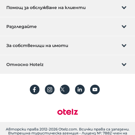
Помощ за обслужване на клиенти
Управление на резервацията
Разгледайте
Да ти се обадим
Карта за подарък
За собственици на имоти
Станете партньор
Какво е ZMoney?
Избройте своя имот сега
Относно Hotelz
Свържете се с нас
Впиши се
Посочете вашия апартамент/вила
За нас
Често задавани въпроси
регистрирам
устойчивост
Защита на личните данни
Правила и условия
Ръководство за транзакции
поясняващ текст
Авторски права 2012-2026 Otelz.com. Всички права са запазени.
Вътрешна туристическа агенция - Лиценз №: 7882 член на