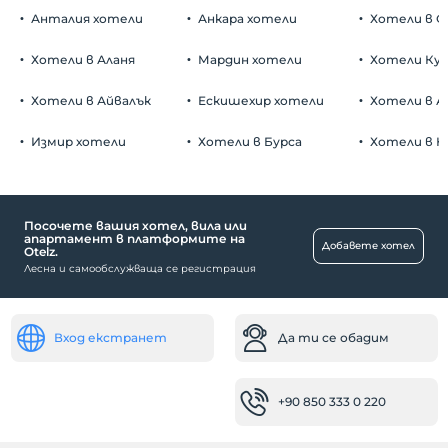
Анталия хотели
Анкара хотели
Хотели в О
Хотели в Аланя
Мардин хотели
Хотели Ку
Хотели в Айвалък
Ескишехир хотели
Хотели в А
Измир хотели
Хотели в Бурса
Хотели в К
Посочете вашия хотел, вила или
апартамент в платформите на
Добавете хотел
Otelz.
Лесна и самообслужваща се регистрация
Вход екстранет
Да ти се обадим
+90 850 333 0 220