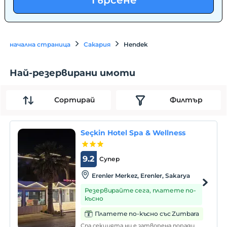
Търсене
начална страница
Сакария
Hendek
Най-резервирани имоти
Сортирай
Филтър
Seçkin Hotel Spa & Wellness
9.2
Супер
Erenler Merkez, Erenler, Sakarya
Резервирайте сега, платете по-
късно
Платете по-късно със Zumbara
Спа секцията ни е затворена поради