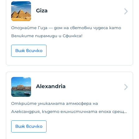
Giza
Опознайте Гиза — дом на световни чудеса като
Великите пирамиди и Сфинкса!
Виж всичко
Alexandria
Открийте уникалната атмосфера на
Александрия, където елинистичната епоха среща
модерния живот!
Виж всичко