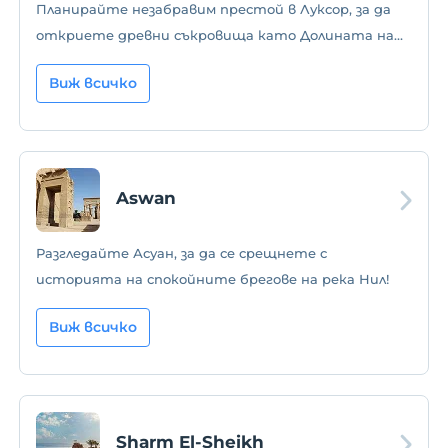
Планирайте незабравим престой в Луксор, за да
откриете древни съкровища като Долината на
царете и храма Карнак!
Виж всичко
Aswan
Разгледайте Асуан, за да се срещнете с
историята на спокойните брегове на река Нил!
Виж всичко
Sharm El-Sheikh