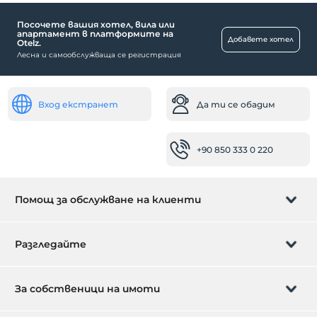
Посочете вашия хотел, вила или
апартамент в платформите на
Добавете хотел
Otelz.
Лесна и самообслужваща се регистрация
Вход екстранет
Да ти се обадим
+90 850 333 0 220
Помощ за обслужване на клиенти
Управление на резервацията
Разгледайте
Да ти се обадим
Карта за подарък
За собственици на имоти
Станете партньор