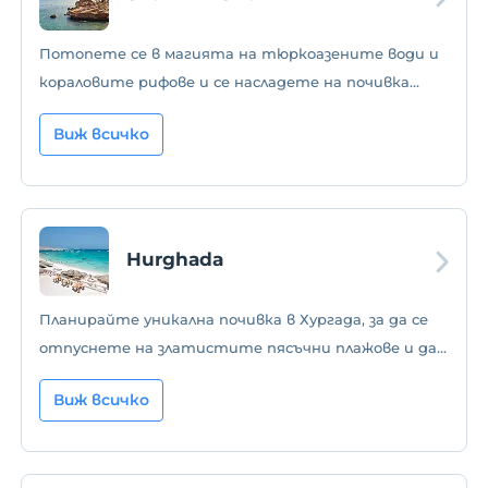
Потопете се в магията на тюркоазените води и
кораловите рифове и се насладете на почивка
като сън в Шарм Ел-Шейх, перлата на Червено
Виж всичко
море!
Hurghada
Планирайте уникална почивка в Хургада, за да се
отпуснете на златистите пясъчни плажове и да
се насладите на водни спортове!
Виж всичко