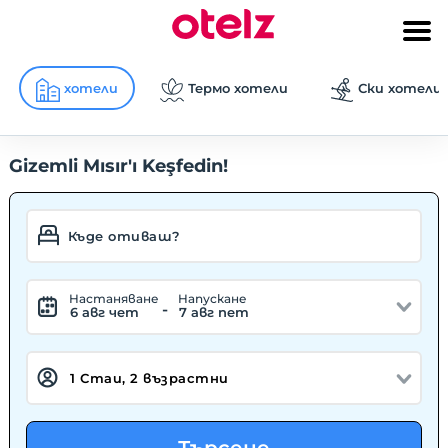
хотели
Термо хотели
Ски хотели
Gizemli Mısır'ı Keşfedin!
Hастаняване
Hапускане
-
6 авг чет
7 авг пет