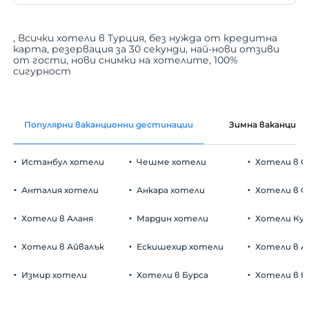
, Всички хотели в Турция, без нужда от кредитна
карта, резервация за 30 секунди, най-нови отзиви
от гости, нови снимки на хотелите, 100%
сигурност
Популярни ваканционни дестинации
Зимна ваканция
Истанбул хотели
Чешме хотели
Хотели в С
Анталия хотели
Анкара хотели
Хотели в О
Хотели в Аланя
Мардин хотели
Хотели Ку
Хотели в Айвалък
Ескишехир хотели
Хотели в А
Измир хотели
Хотели в Бурса
Хотели в К