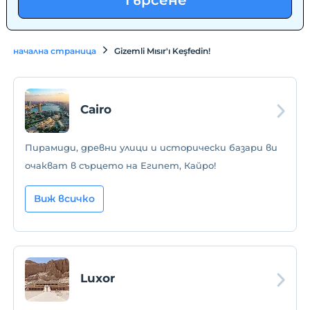
Търсене
начална страница
Gizemli Mısır'ı Keşfedin!
Cairo
Пирамиди, древни улици и исторически базари ви
очакват в сърцето на Египет, Кайро!
Виж всичко
Luxor