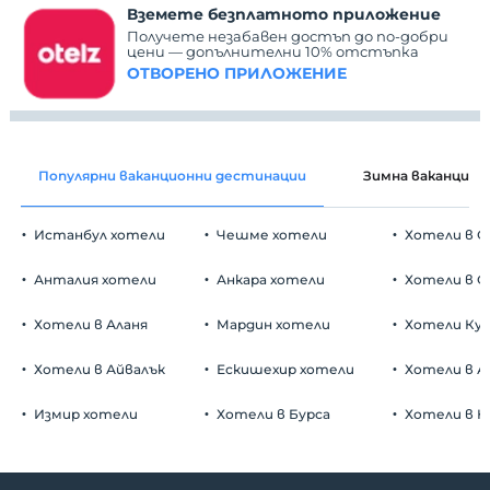
Вземете безплатното приложение
Получете незабавен достъп до по-добри
цени — допълнителни 10% отстъпка
ОТВОРЕНО ПРИЛОЖЕНИЕ
Популярни ваканционни дестинации
Зимна ваканция
Истанбул хотели
Чешме хотели
Хотели в С
Анталия хотели
Анкара хотели
Хотели в О
Хотели в Аланя
Мардин хотели
Хотели Ку
Хотели в Айвалък
Ескишехир хотели
Хотели в А
Измир хотели
Хотели в Бурса
Хотели в К