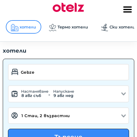
хотели
Термо хотели
Ски хотели
хотели
Hастаняване
Hапускане
-
8 авг съб
9 авг нед