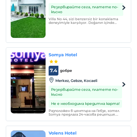
Резервирайте сега, платете по-
късно
Villa No 44, sizi benzersiz bir konaklama
deneyimiyle karşılıyor. Doğanın içinde
huzurlu bir sığınak sunan ve konforu en üst
seviyede yaşatmayı amaçlayan bir
anlayışa sahiptir.
Somya Hotel
7.4
добре
Merkez, Gebze, Kocaeli
Резервирайте сега, платете по-
късно
Не е необходима кредитна карта!
Разположен в центъра на Гебзе, хотел
Somya предлага 24-часова рецепция.
Хотелът предлага модерни стаи с
безплатен Wi-Fi достъп. Стаите в
хотел Somya разполагат с паркет,
климатик, шумоизолация и сателитна
Volens Hotel
телевизия.