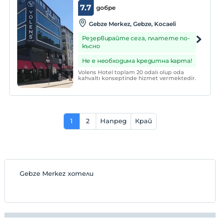
7.7
добре
Gebze Merkez, Gebze, Kocaeli
Резервирайте сега, платете по-
късно
Не е необходима кредитна карта!
Volens Hotel toplam 20 odalı olup oda
kahvaltı konseptinde hizmet vermektedir.
1
2
Напред
Край
Gebze Merkez хотели