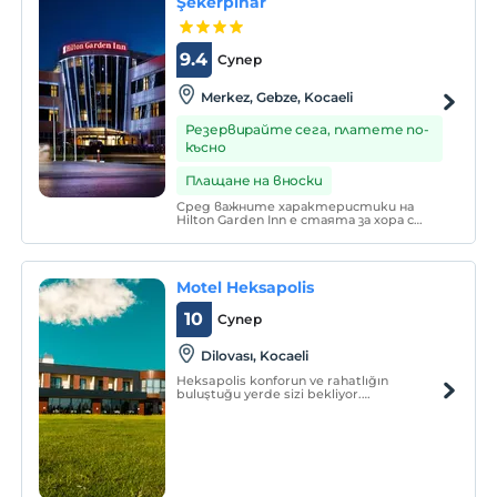
Şekerpınar
9.4
Супер
Merkez, Gebze, Kocaeli
Резервирайте сега, платете по-
късно
Плащане на вноски
Сред важните характеристики на
Hilton Garden Inn е стаята за хора с
увреждания, която днес не можем да
видим в повечето хотели и хостели.
Ресторантът с вкусна храна; Има бар-
кафе, където можете да опитате
Motel Heksapolis
коктейли, студени и топли напитки.
10
Супер
Dilovası, Kocaeli
Heksapolis konforun ve rahatlığın
buluştuğu yerde sizi bekliyor.
Sunduğumuz sayısız olanağın ve hizmetin
tadını çıkarabilir ve ziyaretinizi unutulmaz
bir anıya dönüştürebilirsiniz.