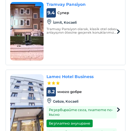
бизнес пътувания с комфорта и
Tramvay Pansiyon
удобствата, които предоставя.
9.4
Супер
İzmit, Kocaeli
Tramvay Pansiyon olarak, klasik otel odası
anlayışının ötesine geçerek konuklarımıza
sıcak, konforlu ve keyifli bir konaklama
deneyimi sunuyoruz.
Lamec Hotel Business
8.2
много добре
Gebze, Kocaeli
Резервирайте сега, платете по-
късно
Безплатно анулиране