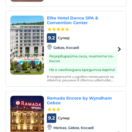
Elite Hotel Darıca SPA &
Convention Center
9.2
Супер
Gebze, Kocaeli
Резервирайте сега, платете по-
късно
Не е необходима кредитна карта!
В модерните и удобни помещения на
обекта, решени в светли цветове;
Климатик, чайник, безжичен интернет
и удобства за гости. Безплатен частен
паркинг, 24-часова рецепция,
съхранение на багаж и химическо
Ramada Encore by Wyndham
чистене са сред другите удобства на
имота.
Gebze
9.2
Супер
Merkez, Gebze, Kocaeli