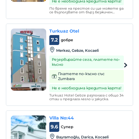
Не е необходима кредитна карта!
По време на престоя си ще можете да
се възползвате от бърз безжичен
интернет, факс, фотокопие,
компютър, принтер, скенер,
аудиовизуално оборудване, оборудване
под наем, мобилен телефон и
Turkuaz Otel
секретарски услуги в нашия бизнес
център, който е създаден, за да б
7.2
добре
Merkez, Gebze, Kocaeli
Резервирайте сега, платете по-
късно
Платете по-късно със
Zumbara
Не е необходима кредитна карта!
Turkuaz Hotel Gebze разполага с общо 34
стаи и предлага легло и закуска.
Villa No:44
9.6
Супер
Bayramoğlu, Darica, Kocaeli