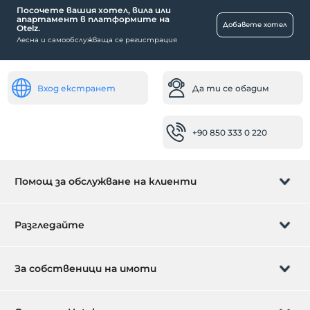
Посочете вашия хотел, вила или
апартамент в платформите на
Добавете хотел
Otelz.
Лесна и самообслужваща се регистрация
Вход екстранет
Да ти се обадим
+90 850 333 0 220
Помощ за обслужване на клиенти
Управление на резервацията
Разгледайте
Да ти се обадим
Карта за подарък
За собственици на имоти
Станете партньор
Какво е ZMoney?
Избройте своя имот сега