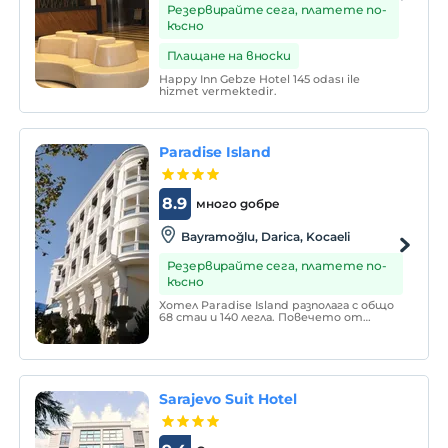
Резервирайте сега, платете по-
късно
Плащане на вноски
Happy Inn Gebze Hotel 145 odası ile
hizmet vermektedir.
Paradise Island
8.9
много добре
Bayramoğlu, Darica, Kocaeli
Резервирайте сега, платете по-
късно
Хотел Paradise Island разполага с общо
68 стаи и 140 легла. Повечето от
нашите стаи са с изглед към морето и
има опции за стаи за пушачи и за
непушачи.
Sarajevo Suit Hotel