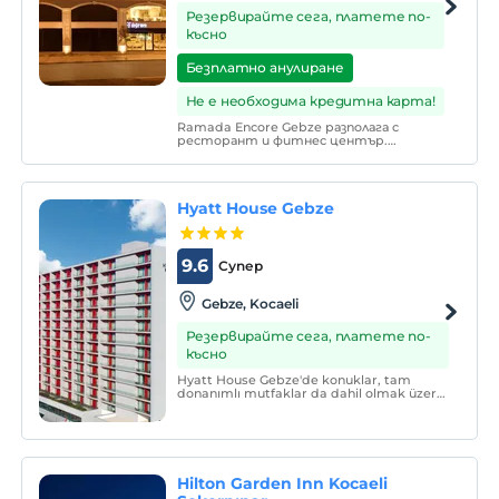
Резервирайте сега, платете по-
късно
Безплатно анулиране
Не е необходима кредитна карта!
Ramada Encore Gebze разполага с
ресторант и фитнес център.
Повечето стаи предлагат изглед към
града. На място има безплатен частен
паркинг. Стаите са климатизирани и
оборудвани с мини хладилник. Има и
Hyatt House Gebze
котлон за вода.
9.6
Супер
Gebze, Kocaeli
Резервирайте сега, платете по-
късно
Hyatt House Gebze'de konuklar, tam
donanımlı mutfaklar da dahil olmak üzere,
oyun odası, fitness center, sauna ve havuz
gibi tüm ihtiyaçlarını karşılayabilecekleri
ve boş vakitlerinde de zaman
geçirebilecekleri yaşam alanlarından
yararlanabilirler.
Hilton Garden Inn Kocaeli