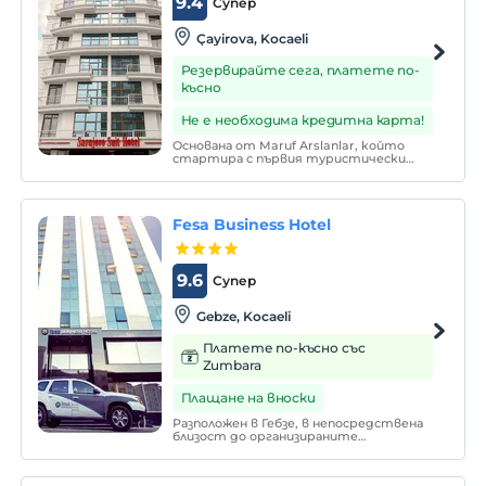
9.4
Супер
Çayirova, Kocaeli
Резервирайте сега, платете по-
късно
Не е необходима кредитна карта!
Основана от Maruf Arslanlar, който
стартира с първия туристически
бизнес Sarajevo Suit Hotel през 2018 г.,
Maruf Arslanlar Group of Companies
навлезе в туристическия сектор като
глътка свеж въздух в City Hotel
Fesa Business Hotel
Management.
9.6
Супер
Gebze, Kocaeli
Платете по-късно със
Zumbara
Плащане на вноски
Разположен в Гебзе, в непосредствена
близост до организираните
индустриални зони, Fesa Business Hotel
предлага алтернатива за настаняване,
която може да бъде предпочитана за