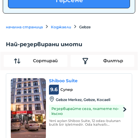
Търсене
начална страница
Коджаели
Gebze
Най-резервирани имоти
Сортирай
Филтър
Shiboo Suite
9.6
Супер
Gebze Merkez, Gebze, Kocaeli
Резервирайте сега, платете по-
късно
Yeni açılan Shiboo Suite, 12 odası bulunan
butik bir işletmedir. Oda kahvaltı
konseptinde hizmet vermektedir.