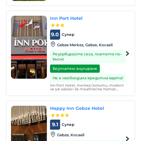
Inn Port Hotel
9.0
Супер
Gebze Merkez, Gebze, Kocaeli
Резервирайте сега, платете по-
късно
Безплатно анулиране
Не е необходима кредитна карта!
İnn Port Hotel, merkezi konumu, modern
ve şık odaları ile misafirlerine hizmet
vermektedir. Gebze Center'a 10 dk.
yürüme mesafesinde olup bütün resmi
kurumların yanı başında
konumlanmaktadır.
Happy Inn Gebze Hotel
9.1
Супер
Gebze, Kocaeli