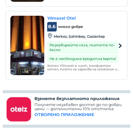
който се откроява със своите
менюта, внимателно подбрани от
турска и световна кухня.
Yılmazel Otel
8.6
много добре
Merkez, Şahinbey, Gaziantep
Резервирайте сега, платете по-
късно
Не е необходима кредитна карта!
Хотел Yilmazel е чист, комфортен
хотел, който се харесва на семейния и
бизнес свят, работещ в самия център
на Газиантеп. Във всички стаи и общи
части на хотела има безплатен Wi-Fi.
Вземете безплатното приложение
Получете незабавен достъп до по-добри
цени — допълнителни 10% отстъпка
ОТВОРЕНО ПРИЛОЖЕНИЕ