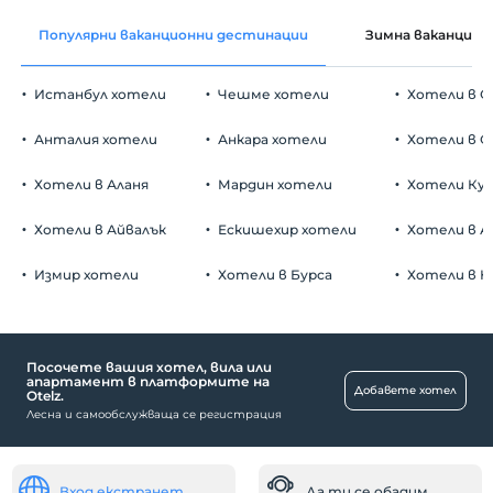
Популярни ваканционни дестинации
Зимна ваканция
Истанбул хотели
Чешме хотели
Хотели в С
Анталия хотели
Анкара хотели
Хотели в О
Хотели в Аланя
Мардин хотели
Хотели Ку
Хотели в Айвалък
Ескишехир хотели
Хотели в А
Измир хотели
Хотели в Бурса
Хотели в К
Посочете вашия хотел, вила или
апартамент в платформите на
Добавете хотел
Otelz.
Лесна и самообслужваща се регистрация
Вход екстранет
Да ти се обадим