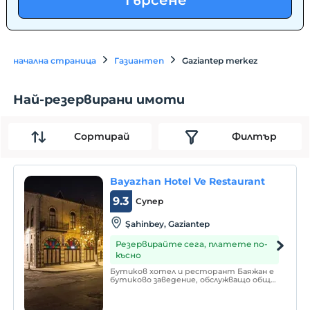
Търсене
начална страница
Газиантеп
Gaziantep merkez
Най-резервирани имоти
Сортирай
Филтър
Bayazhan Hotel Ve Restaurant
9.3
Супер
Şahinbey, Gaziantep
Резервирайте сега, платете по-
късно
Бутиков хотел и ресторант Баяжан е
бутиково заведение, обслужващо общо
10 стаи. Предоставяйки услуги в
концепцията за нощувка и закуска,
хотелът разполага с ресторант,