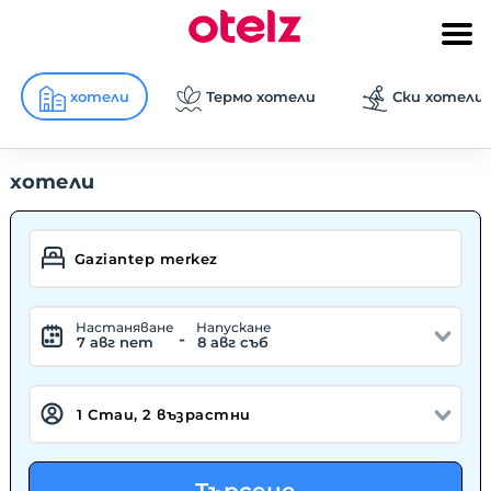
хотели
Термо хотели
Ски хотели
хотели
Hастаняване
Hапускане
-
7 авг пет
8 авг съб