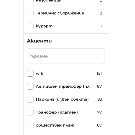
Резиденция
2
Термично съоръжение
2
курорт
1
Апартамент
1
Акценти
къща за гости
1
wifi
151
Летищен трансфер (платен)
87
Паркинг (извън обекта)
83
Трансфер (платен)
77
обществен плаж
67