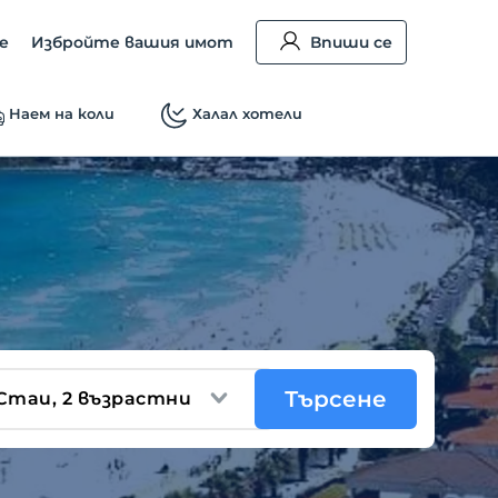
е
Избройте вашия имот
Впиши се
Наем на коли
Халал хотели
Търсене