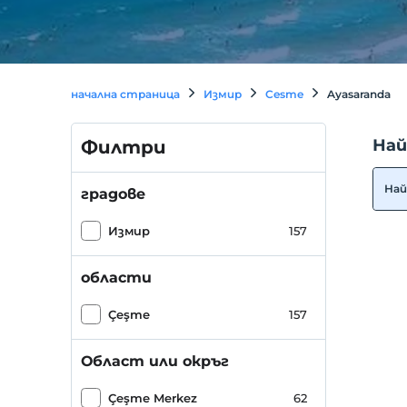
начална страница
Измир
Cesme
Ayasaranda
Най
Филтри
Най
градове
Измир
157
области
Çeşme
157
Област или окръг
Çeşme Merkez
62