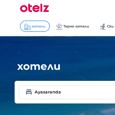
хотели
Термо хотели
Ски
хотели