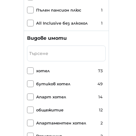
Пълен пансион плюс
1
All Inclusive без алкохол
1
Само изолирана стая
1
Видове имоти
Специално диетично меню
1
хотел
73
бутиков хотел
49
Апарт хотел
14
общежитие
12
Апартаментен хотел
2