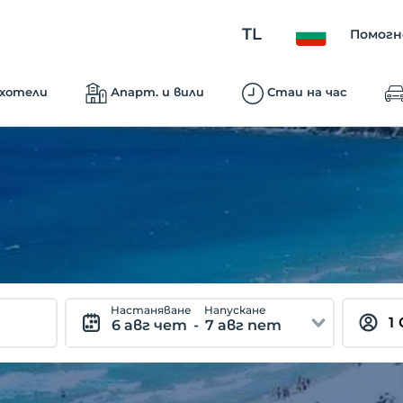
TL
Помогн
 хотели
Апарт. и вили
Стаи на час
Hастаняване
Hапускане
6 авг чет
-
7 авг пет