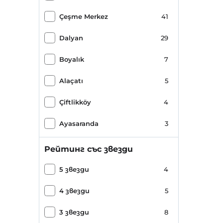
Çeşme Merkez
41
Dalyan
29
Boyalık
7
Alaçatı
5
Çiftlikköy
4
Ayasaranda
3
Рейтинг със звезди
5 звезди
4
4 звезди
5
3 звезди
8