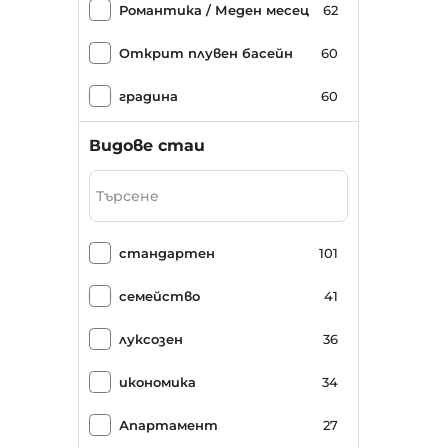
Романтика / Меден месец
62
Открит плувен басейн
60
градина
60
Паркинг (на място)
54
Видове стаи
Градски център
53
изглед към морето
45
стандартен
101
пясъчен плаж
44
семейство
41
Природосъобразен
41
луксозен
36
зала за закуска
41
икономика
34
Хотел Семестър
38
Апартамент
27
Бар басейн
35