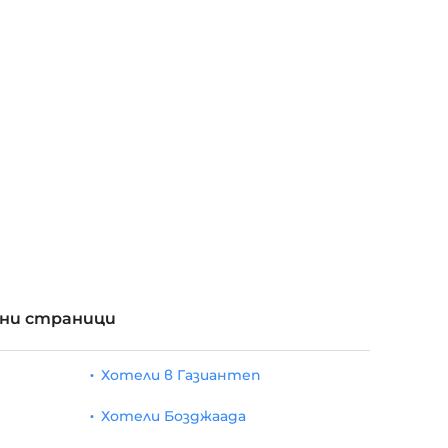
рни страници
Хотели в Газиантеп
Хотели Бозджаада