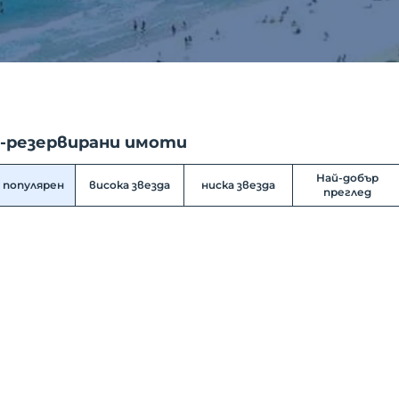
-резервирани имоти
Най-добър
 популярен
висока звезда
ниска звезда
преглед