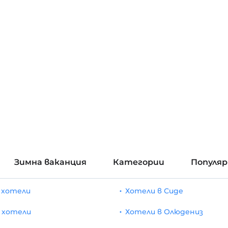
Зимна ваканция
Категории
Популя
 хотели
Хотели в Сиде
 хотели
Хотели в Олюдениз