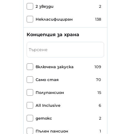
2 звезди
2
Некласифициран
138
Концепция за храна
включена закуска
109
Само стая
70
Полупансион
15
All Inclusive
6
детокс
2
Пълен пансион
1