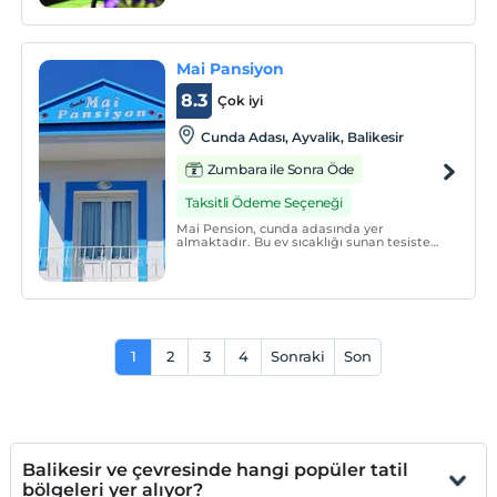
Mai Pansiyon
8.3
Çok iyi
Cunda Adası, Ayvalik, Balikesir
Zumbara ile Sonra Öde
Taksitli Ödeme Seçeneği
Mai Pension, cunda adasında yer
almaktadır. Bu ev sıcaklığı sunan tesiste
ücretsiz Wi-Fi erişimi mevcuttur. Bazı
odalarda deniz manzarasının keyfini
çıkarabilirsiniz.Konaklama birimleri düz
ekran uydu TV ve klima ile donatılmıştır.
1
2
3
4
Sonraki
Son
Balikesir ve çevresinde hangi popüler tatil
bölgeleri yer alıyor?