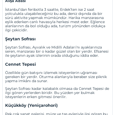
Avşa Adası
İstanbul
’dan feribotla 3 saatte,
Erdek
’ten ise 2 saat
yolculukla ulaşabileceğiniz bu ada, deniz dışında da bir
sürü aktivite yapmak mümkündür. Harika manzarasına
eşlik ederken canlı havasıyla herkesi mest eder. Eğlence
alanlarının da bol olduğu ada, turizm yönünden oldukça
ilgi çekicidir.
Şeytan Sofrası
Şeytan Sofrası
, Ayvalık ve Midilli Adaları’nı ayaklarınıza
seren, manzarası bir o kadar güzel olan bir yerdir. Efsanesi
ile şeytanın ayak izlerinin orada olduğunu iddia eder.
Cennet Tepesi
Özellikle gün batışını izlemek isteyenlerin uğraması
gereken bir yerdir. Oturma alanlarıyla beraber size piknik
yapma imkânı da sunar.
Şeytan Sofrası kadar kalabalık olmasa da Cennet Tepesi de
ilgi gören yerlerden biridir. Bu yüzden yer bulmak
isteyenlerin erken gitmesi önerilir.
Küçükköy (Yeniçarohori)
Pek çok sanat galerisi, müze ve taş evleriyle ilgi gören bu