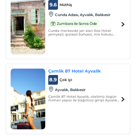
9.6
Müthiş
Cunda Adası, Ayvalık, Balıkesir
Zumbara ile Sonra Öde
Cunda merkezde yer alan Ilios Hotel
yemyeşil, güneşli bahçesi, mis kokulu
odaları, misafirperver ortamı, ev yapımı
ürünlerden oluşan lezzetli kahvaltısıyla
sizleri bekliyor Rum mimarisi eşliğinde,
komşuluk ilişkileri süregelen sessiz, sakin,
huzurlu bir
Çamlik 87 Hotel Ayvalik
8.9
Çok iyi
Ayvalık, Balıkesir
Çamlik 87 Hotel Ayvalık, otelimiz özgün
mimari yapısı ile bağımsız girişli Ayvalık
Evlerinin birleşiminden oluşuyor.