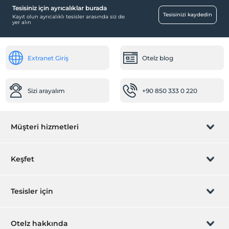
Tesisiniz için ayrıcalıklar burada
Tesisinizi kaydedin
Kayıt olun ayrıcalıklı tesisler arasında siz de
yer alın
Extranet Giriş
Otelz blog
Sizi arayalım
+90 850 333 0 220
Müşteri hizmetleri
Rezervasyon yönet
Keşfet
Sizi arayalım
Hediye Kart
Tesisler için
İştirak olun
ZPara Nedir?
Hemen tesisinizi ekleyin
Otelz hakkında