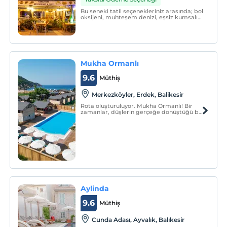
Bu seneki tatil seçenekleriniz arasında; bol
oksijeni, muhteşem denizi, eşsiz kumsalı
ile Ege'nin incisi Sarımsaklı Ayvalık'ta
olmak varsa ve isteğiniz, uzurlu, mutlu,
rahat bir tatil geçirip doyasıya
eğlenmekse, Siz Değerli Misafirlerimize
unutamayacağı
Mukha Ormanlı
9.6
Müthiş
Merkezköyler, Erdek, Balikesir
Rota oluşturuluyor. Mukha Ormanlı! Bir
zamanlar, düşlerin gerçeğe dönüştüğü bir
yerde, gizemli bir ormanın içinde büyülü
bir otel vardı.
Aylinda
9.6
Müthiş
Cunda Adası, Ayvalık, Balıkesir