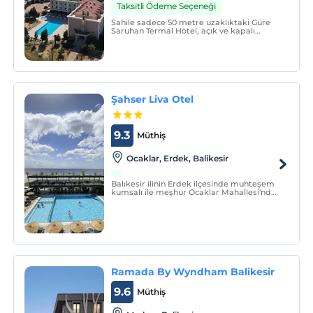
Taksitli Ödeme Seçeneği
Sahile sadece 50 metre uzaklıktaki Güre
Saruhan Termal Hotel, açık ve kapalı
yüzme havuzları, spa merkezi ve ücretsiz
Wi-Fi erişimi sunmaktadır. Otel, uydu TV
ve klimalı odalara ev sahipliği
yapmaktadır.
Şahser Liva Otel
9.3
Müthiş
Ocaklar, Erdek, Balikesir
Balıkesir ilinin Erdek ilçesinde muhteşem
kumsalı ile meşhur Ocaklar Mahallesi'nde
yer alan Şahser Liva Apart Otel deniz
kenarında sakin bir tatil yapmak isteyen
yerli ve yabancı misafirlere ev sahipliği
yapmaktadır.
Ramada By Wyndham Balikesir
9.6
Müthiş