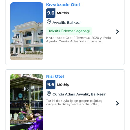
Kıvrakzade Otel
9.6
Müthiş
Ayvalik, Balikesir
Taksitli Ödeme Seçeneği
Kıvrakzade Otel; 1 Temmuz 2020 yılı'nda
Ayvalık Cunda Adası'nda hizmete
girmiştir. Otelimizin hem açık hem de
kapalı otoparkı mevcuttur. Odalarımız
deniz manzaralı'dır.
Nisi Otel
9.6
Müthiş
Cunda Adası, Ayvalik, Balikesir
Tarihi dokuyla iç içe geçen çağdaş
çizgilerle dizayn edilen Nisi Otel;
birbirinden farklı lüks odaları,
mükemmeliyetçi kalite anlayışı ve büyülü
atmosferi ile sizleri yüzlerce yıl öncesine
huzurlu bir yolculuğa çıkarıyor.