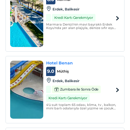
Erdek, Balikesir
Kredi Kartı Gerekmiyor
Marmara Denizi'nin mavi bayraklı Erdek
Koyu'nda yer alan plajıyla, denize sıfır eşsiz
manzarasıyla tatilin ve denizin keyfini
Hotel Helin'de yaşayacaksınız.
Hotel Benan
9.0
Müthiş
Erdek, Balikesir
Zumbara ile Sonra Öde
Kredi Kartı Gerekmiyor
4'ü suit toplam 65 odası, klima, tv , balkon,
mini barlı odalarıyla özel yüzme ve çocuk
havuzları, restaurantı, çocuklar için
bilgisayar ve atari salonu, internet cafesi
ile size konfor ve huzur içinde tatil yapma
imkanı sunan yepyeni bir tatil kompleksi