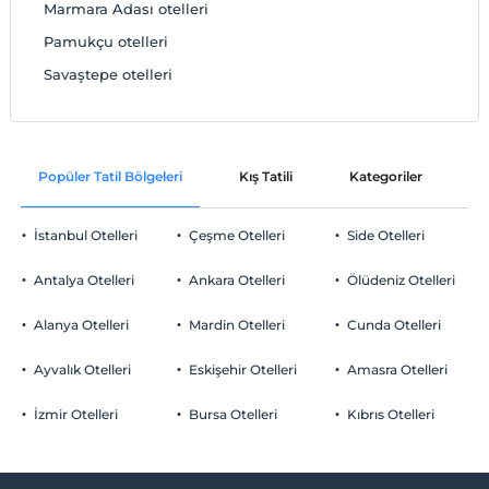
Marmara Adası otelleri
Pamukçu otelleri
Savaştepe otelleri
Popüler Tatil Bölgeleri
Kış Tatili
Kategoriler
P
İstanbul Otelleri
Çeşme Otelleri
Side Otelleri
Antalya Otelleri
Ankara Otelleri
Ölüdeniz Otelleri
Alanya Otelleri
Mardin Otelleri
Cunda Otelleri
Ayvalık Otelleri
Eskişehir Otelleri
Amasra Otelleri
İzmir Otelleri
Bursa Otelleri
Kıbrıs Otelleri