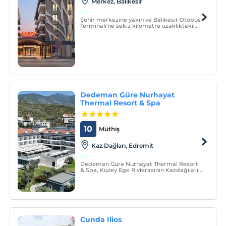
Merkez, Balikesir
Şehir merkezine yakın ve Balıkesir Otobüs
Terminali'ne sekiz kilometre uzaklıktaki
Ramada Residences by Wyndham
Balıkesir'de bize katılın, böylece bölge
genelinde seyahat etmek kolaylaşır.
Dedeman Güre Nurhayat
Thermal Resort & Spa
10
Müthiş
Kaz Dağları, Edremit
Dedeman Güre Nurhayat Thermal Resort
& Spa, Kuzey Ege Rivierasının Kazdağıları
Güre bölgesinde bulunmaktadır. Yarım
pansiyon, oda ve kahvaltı, sadece oda
konseptleriyle misafirlerimize hizmet
verilmektedir.
Cunda Ilios