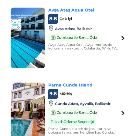
Avşa Ataş Aqua Otel
8.8
Çok iyi
Avşa Adası, Balikesir
Zumbara ile Sonra Öde
Avşa Ataş Aqua Otel, Avşa merkezde
konumlanmaktadır. Odalarda; Wi-fi, TV,
uydu kanalları, minibar, gardrop, telefon,
banyo, buklet malzemeleri, saç kurutma
makinesi, havlu seti bulunmaktadır.
Parna Cunda Island
9.6
Müthiş
Cunda Adası, Ayvalik, Balikesir
Zumbara ile Sonra Öde
Taksitli Ödeme Seçeneği
Parna Cunda Island; doğası, tarihi ve
dokusu tamamen kendine has Cunda