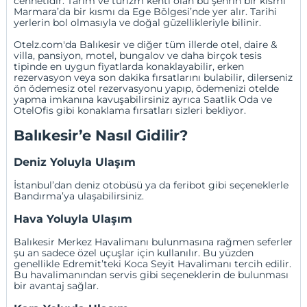
cennetidir. Tarım ve turizm kenti olan bu şehrin bir kısmı
Marmara’da bir kısmı da Ege Bölgesi’nde yer alır. Tarihi
yerlerin bol olmasıyla ve doğal güzellikleriyle bilinir.
Otelz.com'da Balıkesir ve diğer tüm illerde otel, daire &
villa
,
pansiyon
,
motel
,
bungalov
ve daha birçok tesis
tipinde en uygun fiyatlarda konaklayabilir,
erken
rezervasyon
veya
son dakika
fırsatlarını bulabilir, dilerseniz
ön ödemesiz otel rezervasyonu
yapıp, ödemenizi otelde
yapma imkanına kavuşabilirsiniz ayrıca
Saatlik Oda
ve
OtelOfis
gibi konaklama fırsatları sizleri bekliyor.
Balıkesir’e Nasıl Gidilir?
Deniz Yoluyla Ulaşım
İstanbul’dan deniz otobüsü ya da feribot gibi seçeneklerle
Bandırma’ya ulaşabilirsiniz.
Hava Yoluyla Ulaşım
Balıkesir Merkez Havalimanı bulunmasına rağmen seferler
şu an sadece özel uçuşlar için kullanılır. Bu yüzden
genellikle Edremit’teki Koca Seyit Havalimanı tercih edilir.
Bu havalimanından servis gibi seçeneklerin de bulunması
bir avantaj sağlar.