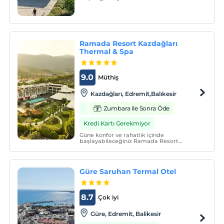
dağ, deniz ve termal sulardan
yararlanabilmeleri için konforlu, rahat bir
ortamda hizmet vermeyi hedefliyoruz.
Ramada Resort Kazdağları
Thermal & Spa
9.0
Müthiş
Kazdağları, Edremit,Balıkesir
Zumbara ile Sonra Öde
Kredi Kartı Gerekmiyor
Güne konfor ve rahatlık içinde
başlayabileceğiniz Ramada Resort
Kazdağları Thermal & Spa otelimizde
huzurlu bir cennete kaçış yapın. Otelimiz,
Balıkesir Koca Seyit Havalimanı'na (EDO)
en yakın konumda yer alır.
Güre Saruhan Termal Otel
8.7
Çok iyi
Güre, Edremit, Balikesir