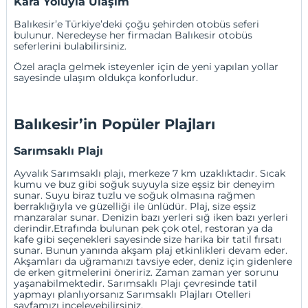
Kara Yoluyla Ulaşım
Balıkesir’e Türkiye’deki çoğu şehirden otobüs seferi
bulunur. Neredeyse her firmadan Balıkesir otobüs
seferlerini bulabilirsiniz.
Özel araçla gelmek isteyenler için de yeni yapılan yollar
sayesinde ulaşım oldukça konforludur.
Balıkesir’in Popüler Plajları
Sarımsaklı Plajı
Ayvalık Sarımsaklı plajı, merkeze 7 km uzaklıktadır. Sıcak
kumu ve buz gibi soğuk suyuyla size eşsiz bir deneyim
sunar. Suyu biraz tuzlu ve soğuk olmasına rağmen
berraklığıyla ve güzelliği ile ünlüdür. Plaj, size eşsiz
manzaralar sunar. Denizin bazı yerleri sığ iken bazı yerleri
derindir.Etrafında bulunan pek çok otel, restoran ya da
kafe gibi seçenekleri sayesinde size harika bir tatil fırsatı
sunar. Bunun yanında akşam plaj etkinlikleri devam eder.
Akşamları da uğramanızı tavsiye eder, deniz için gidenlere
de erken gitmelerini öneririz. Zaman zaman yer sorunu
yaşanabilmektedir. Sarımsaklı Plajı çevresinde tatil
yapmayı planlıyorsanız
Sarımsaklı Plajları Otelleri
sayfamızı inceleyebilirsiniz.