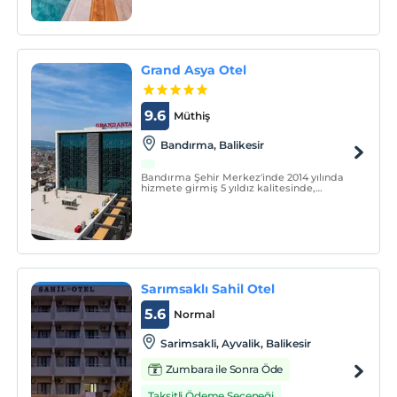
Adası’na yeni bir perspektif katmak
amacıyla 2019 yılında yolculuğuna başladı.
Grand Asya Otel
9.6
Müthiş
Bandırma, Balikesir
Bandırma Şehir Merkez'inde 2014 yılında
hizmete girmiş 5 yıldız kalitesinde,
misafirlerine eşsiz kalitede hizmet
vermeyi amaçlayan bir işletmedir.
Sarımsaklı Sahil Otel
5.6
Normal
Sarimsakli, Ayvalik, Balikesir
Zumbara ile Sonra Öde
Taksitli Ödeme Seçeneği