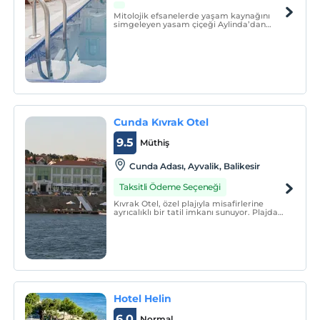
Mitolojik efsanelerde yaşam kaynağını
simgeleyen yasam çiçeği Aylinda’dan
ilham alan Aylinda, sizleri Ege’nin
büyüleyici atmosferine davet ediyor.
Cunda Kıvrak Otel
9.5
Müthiş
Cunda Adası, Ayvalik, Balikesir
Taksitli Ödeme Seçeneği
Kıvrak Otel, özel plajıyla misafirlerine
ayrıcalıklı bir tatil imkanı sunuyor. Plajda
yer alan şezlong ve şemsiyeler misafirlere
ücretsiz temin ediliyor.
Hotel Helin
6.0
Normal