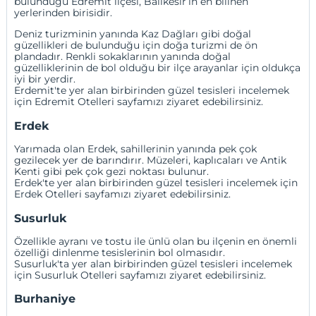
bulunduğu Edremit ilçesi, Balıkesir’in en bilinen
yerlerinden birisidir.
Deniz turizminin yanında Kaz Dağları gibi doğal
güzellikleri de bulunduğu için doğa turizmi de ön
plandadır. Renkli sokaklarının yanında doğal
güzelliklerinin de bol olduğu bir ilçe arayanlar için oldukça
iyi bir yerdir.
Erdemit'te yer alan birbirinden güzel tesisleri incelemek
için
Edremit Otelleri
sayfamızı ziyaret edebilirsiniz.
Erdek
Yarımada olan Erdek, sahillerinin yanında pek çok
gezilecek yer de barındırır. Müzeleri, kaplıcaları ve Antik
Kenti gibi pek çok gezi noktası bulunur.
Erdek'te yer alan birbirinden güzel tesisleri incelemek için
Erdek Otelleri
sayfamızı ziyaret edebilirsiniz.
Susurluk
Özellikle ayranı ve tostu ile ünlü olan bu ilçenin en önemli
özelliği dinlenme tesislerinin bol olmasıdır.
Susurluk'ta yer alan birbirinden güzel tesisleri incelemek
için
Susurluk Otelleri
sayfamızı ziyaret edebilirsiniz.
Burhaniye