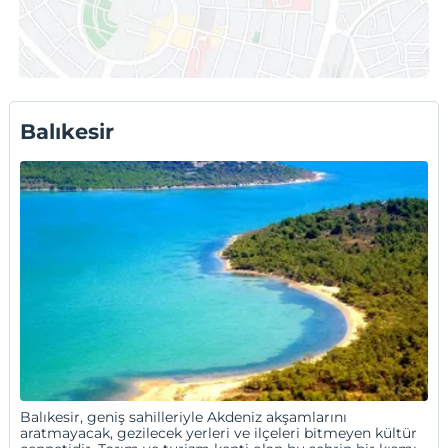
Kidoni Macaron Guesthouse
Akın Suit
Ali Barış Pansiyon Cunda
Cunda Engin Reis
Otellerin tamamı için:
Balikesir Pansiyonlar
Balıkesir
Balıkesir, geniş sahilleriyle Akdeniz akşamlarını
aratmayacak, gezilecek yerleri ve ilçeleri bitmeyen kültür