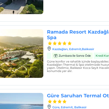
Ramada Resort Kazdağla
Spa
Kazdağları, Edremit,Balıkesir
Zumbara ile Sonra Öde
Kredi Ka
Güne konfor ve rahatlık içinde başlayabil
Kazdağları Thermal & Spa otelimizde huzur
yapın. Otelimiz, Balıkesir Koca Seyit Haval
konumda yer alır.
Güre Saruhan Termal Ot
Güre, Edremit, Balikesir