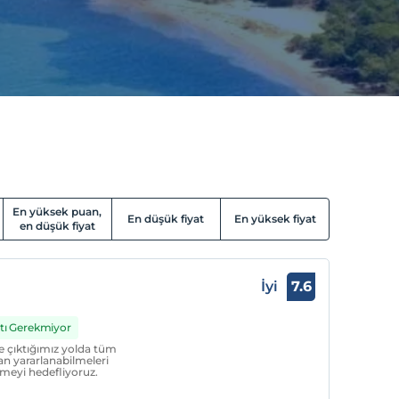
En yüksek puan,
En düşük fiyat
En yüksek fiyat
en düşük fiyat
l
İyi
7.6
rtı Gerekmiyor
e çıktığımız yolda tüm
an yararlanabilmeleri
rmeyi hedefliyoruz.