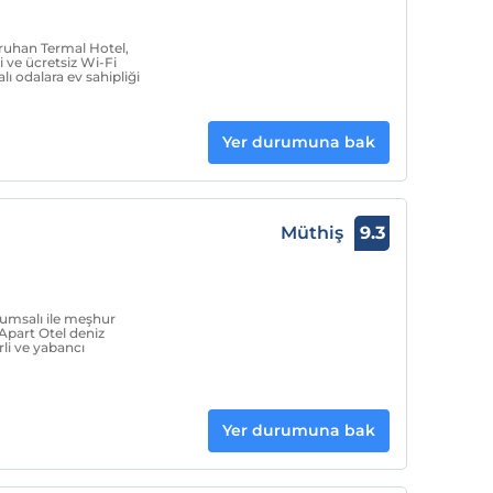
aruhan Termal Hotel,
 ve ücretsiz Wi-Fi
ı odalara ev sahipliği
Yer durumuna bak
Müthiş
9.3
kumsalı ile meşhur
Apart Otel deniz
rli ve yabancı
Yer durumuna bak