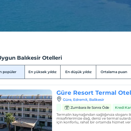
ygun Balıkesir Otelleri
n popüler
En yüksek yıldız
En düşük yıldız
Ortalama puan
Güre Resort Termal Ote
Güre, Edremit, Balikesir
Zumbara ile Sonra Öde
Kredi Ka
Termalin kaynağından sağlığınıza sloganı il
misafirlerimize dağ, deniz ve termal sulard
için konforlu, rahat bir ortamda hizmet ve