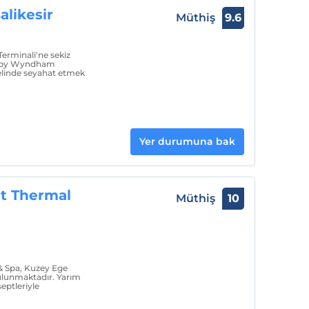
likesir
Müthiş
9.6
Terminali'ne sekiz
s by Wyndham
nelinde seyahat etmek
Yer durumuna bak
t Thermal
Müthiş
10
 Spa, Kuzey Ege
bulunmaktadır. Yarım
eptleriyle