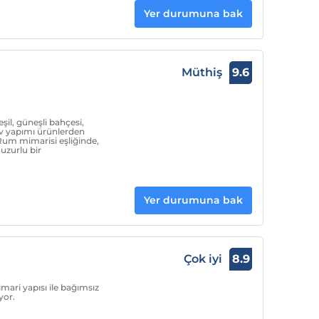
Yer durumuna bak
Müthiş
9.6
il, güneşli bahçesi,
ev yapımı ürünlerden
r Rum mimarisi eşliğinde,
huzurlu bir
Yer durumuna bak
Çok iyi
8.9
mari yapısı ile bağımsız
yor.