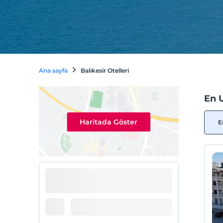
Ana sayfa
Balıkesir Otelleri
En U
Haritada Göster
E