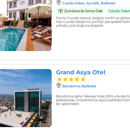
Cunda Adası, Ayvalik, Balikesir
Zumbara ile Sonra Öde
Taksitli Öde
Parna Cunda Island; doğası, tarihi ve do
has Cunda Adası’na yeni bir perspektif ka
yılında yolculuğuna başladı.
Grand Asya Otel
Bandırma, Balikesir
Bandırma Şehir Merkez'inde 2014 yılında hi
kalitesinde, misafirlerine eşsiz kalitede h
bir işletmedir.