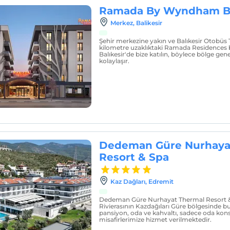
Ramada By Wyndham Ba
Merkez, Balikesir
Şehir merkezine yakın ve Balıkesir Otobüs 
kilometre uzaklıktaki Ramada Residence
Balıkesir'de bize katılın, böylece bölge ge
kolaylaşır.
Dedeman Güre Nurhaya
Resort & Spa
Kaz Dağları, Edremit
Dedeman Güre Nurhayat Thermal Resort &
Rivierasının Kazdağıları Güre bölgesinde 
pansiyon, oda ve kahvaltı, sadece oda kons
misafirlerimize hizmet verilmektedir.