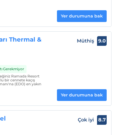
Yer durumuna bak
rı Thermal &
Müthiş
9.0
rtı Gerekmiyor
eceğiniz Ramada Resort
lu bir cennete kaçış
imanı'na (EDO) en yakın
Yer durumuna bak
el
Çok iyi
8.7