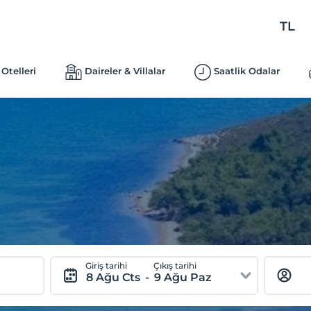
TL
Otelleri
Daireler & Villalar
Saatlik Odalar
Giriş tarihi
Çıkış tarihi
8 Ağu Cts
-
9 Ağu Paz