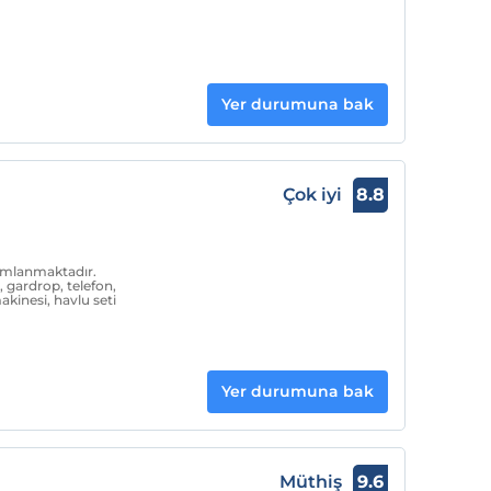
Yer durumuna bak
Çok iyi
8.8
umlanmaktadır.
, gardrop, telefon,
kinesi, havlu seti
Yer durumuna bak
Müthiş
9.6