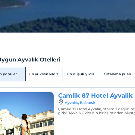
ygun Ayvalık Otelleri
n popüler
En yüksek yıldız
En düşük yıldız
Ortalama puan
Çamlik 87 Hotel Ayvalik
Ayvalık, Balıkesir
Çamlik 87 Hotel Ayvalık, otelimiz özgün mi
girişli Ayvalık Evlerinin birleşiminden oluşu