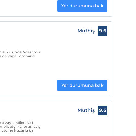
Yer durumuna bak
Müthiş
9.6
yvalık Cunda Adası'nda
 de kapalı otoparkı
Yer durumuna bak
Müthiş
9.6
e dizayn edilen Nisi
eliyetçi kalite anlayışı
öncesine huzurlu bir