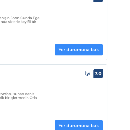
 tanışın.Joon Cunda Ege
a sizlerle keyifli bir
Yer durumuna bak
İyi
7.0
 konforu sunan deniz
ik bir işletmedir. Oda
Yer durumuna bak