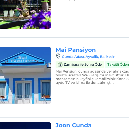
Mai Pansiyon
Cunda Adası, Ayvalik, Balikesir
Zumbara ile Sonra Öde
Taksitli Öde
Mai Pension, cunda adasında yer almaktadır
tesiste ücretsiz Wi-Fi erişimi mevcuttur. B
manzarasının keyfini çıkarabilirsiniz.Konak
uydu TV ve klima ile donatılmıştır.
Joon Cunda