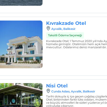
Kıvrakzade Otel
Ayvalik, Balikesir
Taksitli Ödeme Seçeneği
Kıvrakzade Otel; 1 Temmuz 2020 yılı'nda A
hizmete girmiştir. Otelimizin hem açık hem
mevcuttur. Odalarımız deniz manzaralı'dır.
Nisi Otel
Cunda Adası, Ayvalik, Balikesir
Tarihi dokuyla iç içe geçen çağdaş çizgilerl
Otel; birbirinden farklı lüks odaları, mükemm
ve büyülü atmosferi ile sizleri yüzlerce yıl 
yolculuğa çıkarıyor.