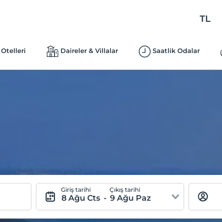
TL
Otelleri
Daireler & Villalar
Saatlik Odalar
Giriş tarihi
Çıkış tarihi
8 Ağu Cts
-
9 Ağu Paz