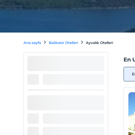
Ana sayfa
Balıkesir Otelleri
Ayvalık Otelleri
En U
E