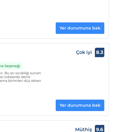
Yer durumuna bak
Çok iyi
8.3
me Seçeneği
. Bu ev sıcaklığı sunan
azı odalarda deniz
lama birimleri düz ekran
Yer durumuna bak
Müthiş
9.6