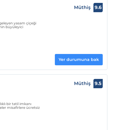
Müthiş
9.6
mgeleyen yasam çiçeği
nin büyüleyici
Yer durumuna bak
Müthiş
9.5
ıklı bir tatil imkanı
ler misafirlere ücretsiz