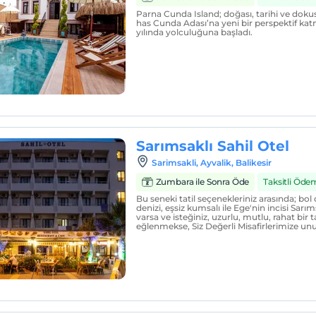
Parna Cunda Island; doğası, tarihi ve do
has Cunda Adası’na yeni bir perspektif ka
yılında yolculuğuna başladı.
Sarımsaklı Sahil Otel
Sarimsakli, Ayvalik, Balikesir
Zumbara ile Sonra Öde
Taksitli Öde
Bu seneki tatil seçenekleriniz arasında; bo
denizi, eşsiz kumsalı ile Ege'nin incisi Sarı
varsa ve isteğiniz, uzurlu, mutlu, rahat bir t
eğlenmekse, Siz Değerli Misafirlerimize u