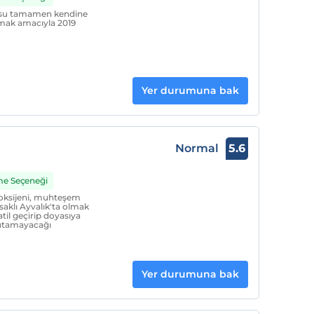
kusu tamamen kendine
tmak amacıyla 2019
Yer durumuna bak
Normal
5.6
me Seçeneği
l oksijeni, muhteşem
msaklı Ayvalık'ta olmak
atil geçirip doyasıya
nutamayacağı
Yer durumuna bak