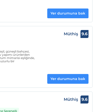
Yer durumuna bak
Müthiş
9.6
il, güneşli bahçesi,
ev yapımı ürünlerden
r Rum mimarisi eşliğinde,
huzurlu bir
Yer durumuna bak
Müthiş
9.6
me Seçeneği