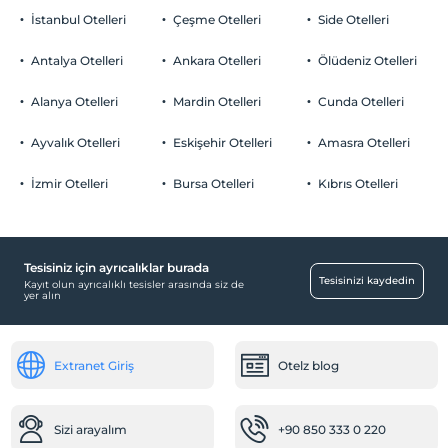
İstanbul Otelleri
Çeşme Otelleri
Side Otelleri
Antalya Otelleri
Ankara Otelleri
Ölüdeniz Otelleri
Alanya Otelleri
Mardin Otelleri
Cunda Otelleri
Ayvalık Otelleri
Eskişehir Otelleri
Amasra Otelleri
İzmir Otelleri
Bursa Otelleri
Kıbrıs Otelleri
Tesisiniz için ayrıcalıklar burada
Tesisinizi kaydedin
Kayıt olun ayrıcalıklı tesisler arasında siz de
yer alın
Extranet Giriş
Otelz blog
Sizi arayalım
+90 850 333 0 220