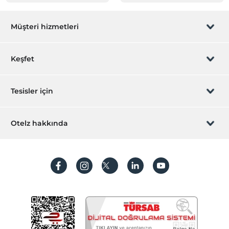
Müşteri hizmetleri
Rezervasyon yönet
Keşfet
Sizi arayalım
Hediye Kart
Tesisler için
İştirak olun
ZPara Nedir?
Hemen tesisinizi ekleyin
Otelz hakkında
İletişim
Üye girişi
Villa/Daire ekleyin
Hakkımızda
Sıkça sorulan sorular
Hesap oluştur
Sürdürülebilirlik
Kişisel Verilerin Korunması
Koşullar ve şartlar
İşlem rehberi