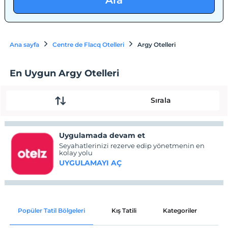
Ara
Ana sayfa
Centre de Flacq Otelleri
Argy Otelleri
En Uygun Argy Otelleri
Sırala
Uygulamada devam et
Seyahatlerinizi rezerve edip yönetmenin en
kolay yolu
UYGULAMAYI AÇ
Popüler Tatil Bölgeleri
Kış Tatili
Kategoriler
P