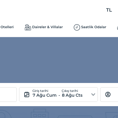
TL
Otelleri
Daireler & Villalar
Saatlik Odalar
Giriş tarihi
Çıkış tarihi
7 Ağu Cum
-
8 Ağu Cts