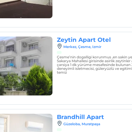
Zeytin Apart Otel
Merkez, Çesme, Izmir
Çesme’nin dogalligi korunmus ,en sakin yer
Sakarya Mahallesi girisinde asirlik zeytinle
çarsiya 1 dk yürüme mesafesinde bulunan 
deneyimli isletmecisi, güleryüzlü ve egitiml
temiz
Brandhill Apart
Güzeloba, Muratpaşa