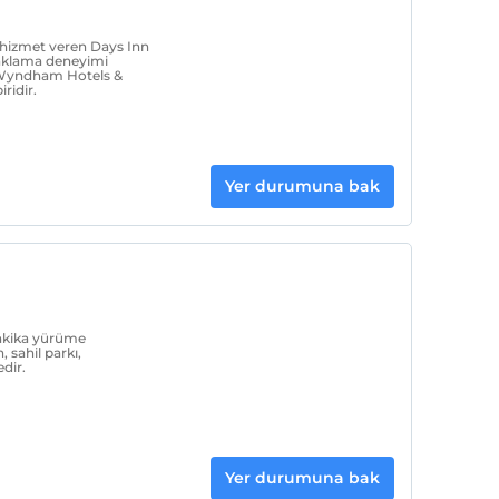
a hizmet veren Days Inn
naklama deneyimi
, Wyndham Hotels &
ridir.
Yer durumuna bak
dakika yürüme
 sahil parkı,
dir.
Yer durumuna bak