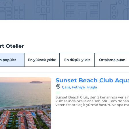
t Oteller
n popüler
En yüksek yıldız
En düşük yıldız
Ortalama puan
Sunset Beach Club Aqua
Çalış, Fethiye, Muğla
Sunset Beach Club, deniz kenarında yer alm
kumsalında özel alana sahiptir. Tam donan
veren tesiste açık yüzme havuzu ve spa m