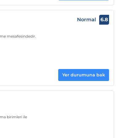
Normal
6.8
üme mesafesindedir.
Yer durumuna bak
a birimleri ile