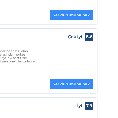
Yer durumuna bak
Çok iyi
8.6
lerinden biri olan
r arasinda merkez
Zeytin Apart Otel
i personeli, huzurlu ve
Yer durumuna bak
İyi
7.9