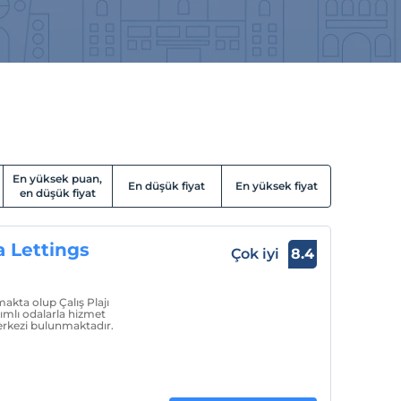
En yüksek puan,
En düşük fiyat
En yüksek fiyat
en düşük fiyat
 Lettings
Çok iyi
8.4
akta olup Çalış Plajı
ımlı odalarla hizmet
erkezi bulunmaktadır.