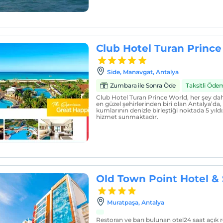
Club Hotel Turan Prince
Side, Manavgat, Antalya
Zumbara ile Sonra Öde
Taksitli Öde
Club Hotel Turan Prince World, her şey dahi
en güzel şehirlerinden biri olan Antalya’da, 
kumlarının denizle birleştiği noktada 5 yıld
hizmet sunmaktadır.
Old Town Point Hotel &
Muratpaşa, Antalya
Restoran ve barı bulunan otel24 saat açık 