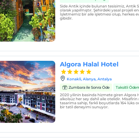
Side Antik içinde bulunan tesisimiz, Antik
olarak yapılmıştır. Şehirdeki yasal projeli en
İşletmemiz bir aile işletmesi olup, herkes e
gibidir.
Algora Halal Hotel
Konakli, Alanya, Antalya
Zumbara ile Sonra Öde
Taksitli Öde
2020 yilinin basinda hizmete giren Algora H
alkolsüz her sey dahil aile otelidir. Misafiri
tasarima sahip, farkli boyutlarda 164 lüks o
bir tatil deneyimi sunuyor.