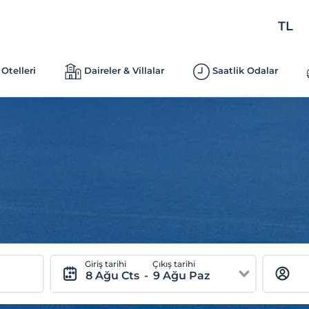
TL
Otelleri
Daireler & Villalar
Saatlik Odalar
Giriş tarihi
Çıkış tarihi
8 Ağu Cts
-
9 Ağu Paz