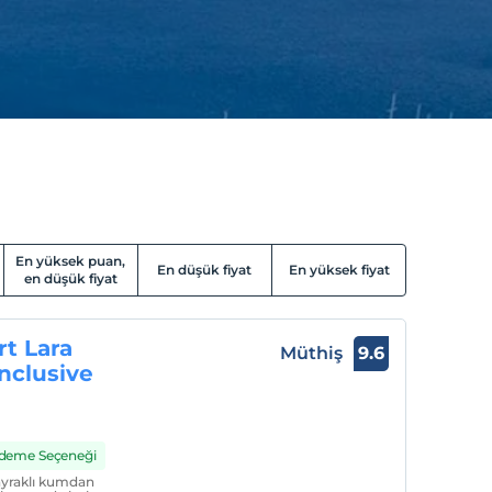
En yüksek puan,
En düşük fiyat
En yüksek fiyat
en düşük fiyat
t Lara
Müthiş
9.6
Inclusive
 Ödeme Seçeneği
bayraklı kumdan