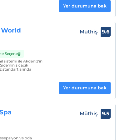
Yer durumuna bak
 World
Müthiş
9.6
me Seçeneği
l sistemi ile Akdeniz'in
Side'nin sıcacık
ız standartlarında
Yer durumuna bak
 Spa
Müthiş
9.5
resepsiyon ve oda