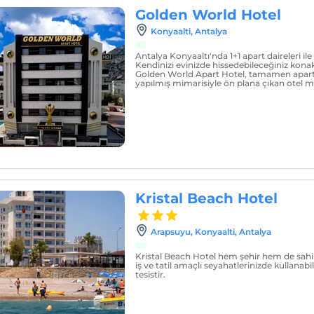
Golden World Hotel
Konyaalti, Antalya
Antalya Konyaaltı'nda 1+1 apart daireleri i
Kendinizi evinizde hissedebileceğiniz ko
Golden World Apart Hotel, tamamen apart 
yapılmış mimarisiyle ön plana çıkan otel misa
Kristal Beach Hotel
Arapsuyu, Konyaalti, Antalya
Kristal Beach Hotel hem şehir hem de sahil
iş ve tatil amaçlı seyahatlerinizde kullanabi
tesistir.