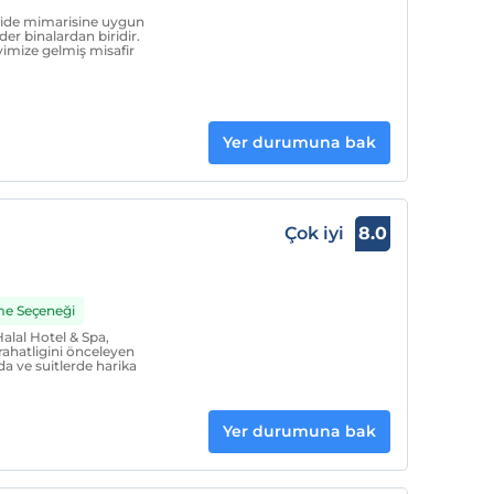
 Side mimarisine uygun
der binalardan biridir.
vimize gelmiş misafir
Yer durumuna bak
Çok iyi
8.0
me Seçeneği
alal Hotel & Spa,
n rahatligini önceleyen
da ve suitlerde harika
Yer durumuna bak