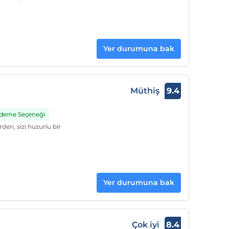
Yer durumuna bak
Müthiş
9.4
 Ödeme Seçeneği
den, sizi huzurlu bir
Yer durumuna bak
Çok iyi
8.4