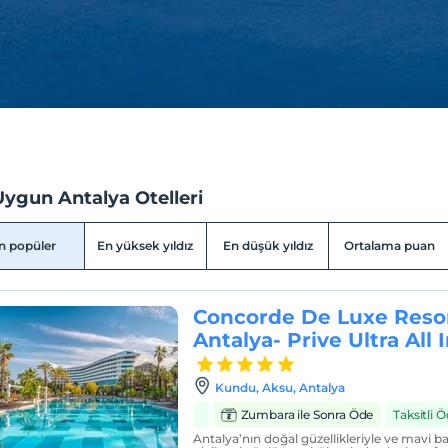
Uygun Antalya Otelleri
n popüler
En yüksek yıldız
En düşük yıldız
Ortalama puan
Concorde De Luxe Resor
Antalya- Prive Ultra All 
Kundu, Aksu, Antalya
Zumbara ile Sonra Öde
Taksitli
Antalya’nın doğal güzellikleriyle ve mavi 