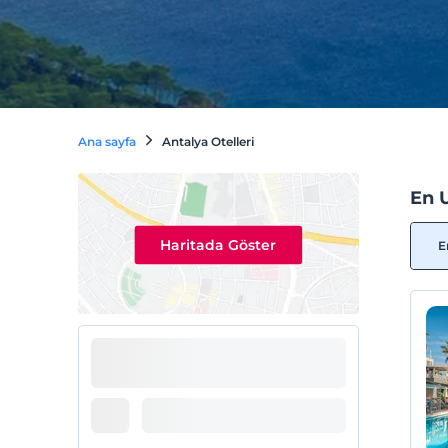
Ana sayfa
Antalya Otelleri
En 
Haritada Göster
E