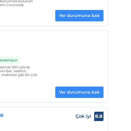
fır konumda bulunan
tini Concorde
Yer durumuna bak
Gerekmiyor
lamda 100 oda ile
ni bar, telefon,
makinesi gibi bir çok
Yer durumuna bak
me
Çok iyi
8.8