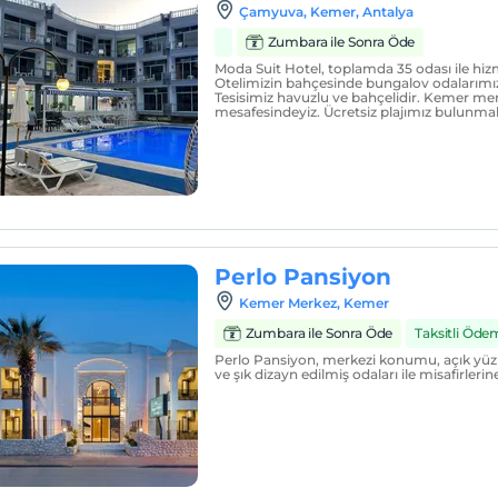
Çamyuva, Kemer, Antalya
Zumbara ile Sonra Öde
Moda Suit Hotel, toplamda 35 odası ile hi
Otelimizin bahçesinde bungalov odalarımı
Tesisimiz havuzlu ve bahçelidir. Kemer mer
mesafesindeyiz. Ücretsiz plajımız bulunmak
Perlo Pansiyon
Kemer Merkez, Kemer
Zumbara ile Sonra Öde
Taksitli Öde
Perlo Pansiyon, merkezi konumu, açık yüz
ve şık dizayn edilmiş odaları ile misafirler