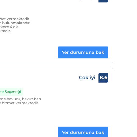
zmet vermektedir.
z bulunmaktadır.
keze 4 dk.
tadır.
Yer durumuna bak
Çok iyi
8.6
me Seçeneği
me havuzu, havuz barı
ine hizmet vermektedir.
Yer durumuna bak