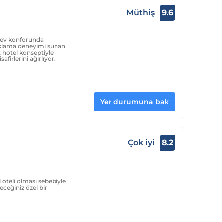
Müthiş
9.6
le ev konforunda
naklama deneyimi sunan
hotel konseptiyle
firlerini ağırlıyor.
Yer durumuna bak
Çok iyi
8.2
 oteli olması sebebiyle
leceğiniz özel bir