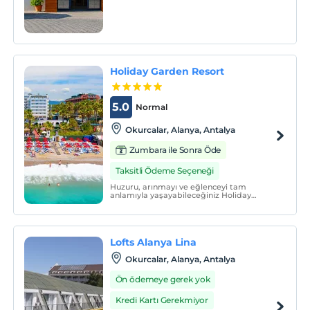
misafirlerimizin ihtiyaç duyacağı tüm
ürünler oda içinde düşünülerek dizayn
edilmiştir.
Holiday Garden Resort
5.0
Normal
Okurcalar, Alanya, Antalya
Zumbara ile Sonra Öde
Taksitli Ödeme Seçeneği
Huzuru, arınmayı ve eğlenceyi tam
anlamıyla yaşayabileceğiniz Holiday
Garden Resort, "her şey dâhil" derken
ailenize ve sevdiklerinize doğanın
rahatlatıcı elini de uzatıyor.
Lofts Alanya Lina
Okurcalar, Alanya, Antalya
Ön ödemeye gerek yok
Kredi Kartı Gerekmiyor