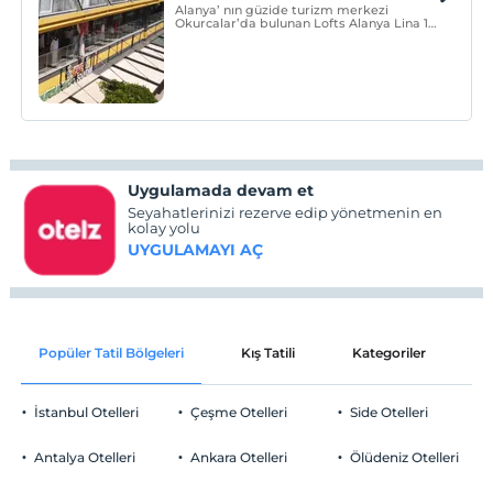
Alanya’ nın güzide turizm merkezi
Okurcalar’da bulunan Lofts Alanya Lina 19
adet delux standartlarda odası ve 2 adet
family delux odası ile Alanya Okurcalar
otelleri içerisinde sizlere çok özel bir
konaklama hizmeti sunmaktadır.
Uygulamada devam et
Seyahatlerinizi rezerve edip yönetmenin en
kolay yolu
UYGULAMAYI AÇ
Popüler Tatil Bölgeleri
Kış Tatili
Kategoriler
P
İstanbul Otelleri
Çeşme Otelleri
Side Otelleri
Antalya Otelleri
Ankara Otelleri
Ölüdeniz Otelleri