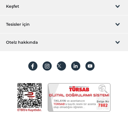
Rezervasyon yönet
Keşfet
Sizi arayalım
Hediye Kart
Tesisler için
İştirak olun
ZPara Nedir?
Hemen tesisinizi ekleyin
Otelz hakkında
İletişim
Üye girişi
Villa/Daire ekleyin
Hakkımızda
Sıkça sorulan sorular
Hesap oluştur
Sürdürülebilirlik
Kişisel Verilerin Korunması
Koşullar ve şartlar
İşlem rehberi
Aydınlatma metni
Gizlilik politikaları